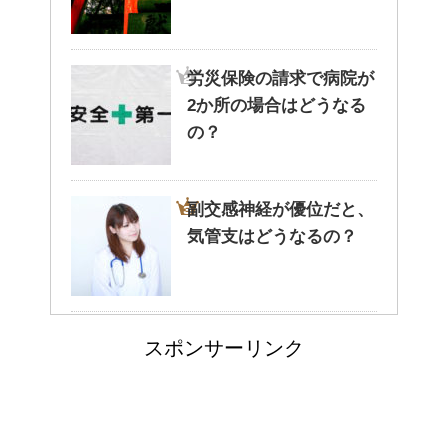
猫と死別。悲しくても最後の挨
拶をしましょう。
労災保険の請求で病院が
2か所の場合はどうなる
腹痛、しかも激痛・吐き気もあ
の？
る。どんなことが考えられる？
副交感神経が優位だと、
気管支はどうなるの？
癒しを与えてくれるメダカ。そ
の産卵時期はいつ？
大学の成績の評価での
スポンサーリンク
『優』の位置づけは？
点滴でできたむくみを簡単に解
消する方法！