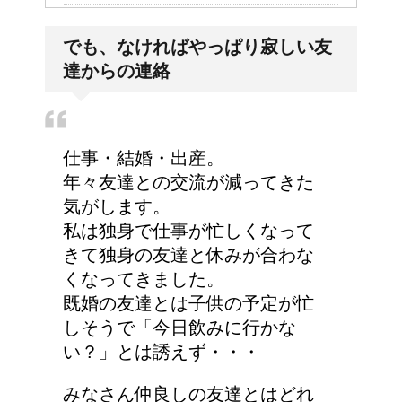
大学の成績の評価での
でも、なければやっぱり寂しい友
『優』の位置づけは？
達からの連絡
今月はピンチかも?!給料
仕事・結婚・出産。
から引かれる税金は月に
年々友達との交流が減ってきた
よって違う？
気がします。
私は独身で仕事が忙しくなって
きて独身の友達と休みが合わな
耳と肩が関係するの？耳
くなってきました。
の違和感の原因は「肩こ
既婚の友達とは子供の予定が忙
り」？！
しそうで「今日飲みに行かな
い？」とは誘えず・・・
猫のゴロゴロ音、急に言
みなさん仲良しの友達とはどれ