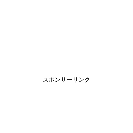
日帰り登山であったら便利なお
すすめグッズをご紹介！
ブレーカーが頻繁に落ちるよう
になった！原因と対策は？
スポンサーリンク
余ったシチューやカレーの保存
方法とリメイク料理！
男だって自分で作る楽しい料
理！