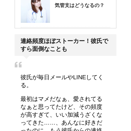
気管支はどうなるの？
大学の成績の評価での
連絡頻度ほぼストーカー！彼氏で
『優』の位置づけは？
すら面倒なことも
今月はピンチかも?!給料
彼氏が毎日メールやLINEしてく
から引かれる税金は月に
る。
よって違う？
最初はマメだなぁ、愛されてる
なぁと思ってたけど、その頻度
耳と肩が関係するの？耳
が高すぎて、いい加減うざくな
の違和感の原因は「肩こ
ってきた……、あんなに好きだ
り」？！
ったのに、もう彼氏からの連絡