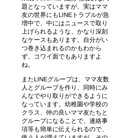
から引かれる税金は月に
題となっていますが、実はママ
よって違う？
友の世界にもLINEトラブルが急
増中で、中にはニュースで取り
上げられるような、かなり深刻
耳と肩が関係するの？耳
なケースもあります。自分がい
の違和感の原因は「肩こ
つ巻き込まれるのかもわから
り」？！
ず、コワイ面でもありますよ
ね。
猫のゴロゴロ音、急に言
またLINEグループは、ママ友数
わなくなった理由は何？
人とグループを作り、同時にみ
んなでやり取りができるように
なっています。幼稚園や学校の
クラス、仲の良いママ友たちと
グループになることで、連絡事
項等も簡単に伝えられるので、
使う人が増えていますが、その