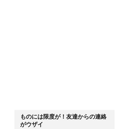
今月はピンチかも?!給料
郵便局に転居届を！一人暮しの
から引かれる税金は月に
第一歩
よって違う？
耳と肩が関係するの？耳
排卵日・高温期の数え方って？
の違和感の原因は「肩こ
り」？！
猫のゴロゴロ音、急に言
「好印象がキー」履歴書の封筒
の住所や番地まで手を抜かない
わなくなった理由は何？
ものには限度が！友達からの連絡
がウザイ