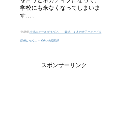
学校にも来なくなってしまいま
す…。
引用元-
友達のメールがうざい。 – 最近、１人の女子とメアドを
交換したん… – Yahoo!知恵袋
スポンサーリンク