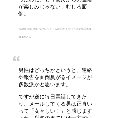
が楽しみじゃない。むしろ面
倒。
猫のゴロゴロ音、急に言
わなくなった理由は何？
引用元-毎日連絡！LINEしてくる彼氏がうざい！彼女達の本音／
365がぁる
男性はどっちかというと、連絡
や報告を面倒臭がるイメージが
多数派かと思います。
ですが逆に毎日電話してきた
り、メールしてくる男は正直い
って「女々しい！」と感じます
よね、挙句の果てには一方的に