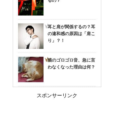
るの？
猫と死別。悲しくても最後の挨
拶をしましょう。
耳と肩が関係するの？耳
の違和感の原因は「肩こ
腹痛、しかも激痛・吐き気もあ
り」？！
る。どんなことが考えられる？
猫のゴロゴロ音、急に言
わなくなった理由は何？
癒しを与えてくれるメダカ。そ
の産卵時期はいつ？
大学の成績の評価での
スポンサーリンク
『優』の位置づけは？
点滴でできたむくみを簡単に解
消する方法！