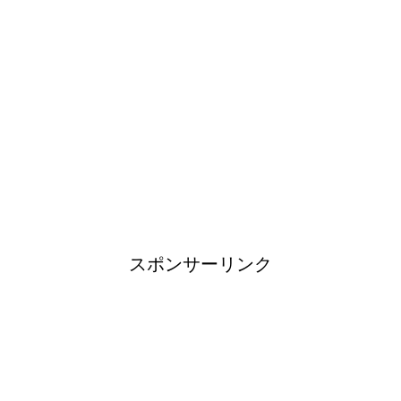
！
日帰り登山であったら便利なお
すすめグッズをご紹介！
ブレーカーが頻繁に落ちるよう
になった！原因と対策は？
スポンサーリンク
余ったシチューやカレーの保存
方法とリメイク料理！
男だって自分で作る楽しい料