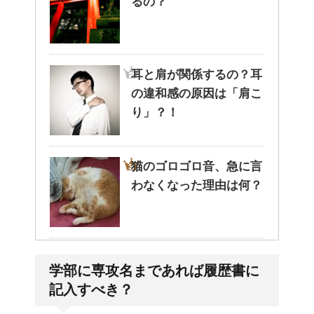
るの？
耳と肩が関係するの？耳
の違和感の原因は「肩こ
り」？！
猫のゴロゴロ音、急に言
わなくなった理由は何？
大学の成績の評価での
学部に専攻名まであれば履歴書に
『優』の位置づけは？
記入すべき？