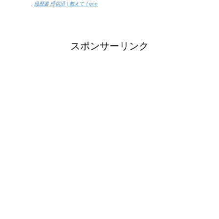
経歴書 締切済 | 教えて！goo
スポンサーリンク