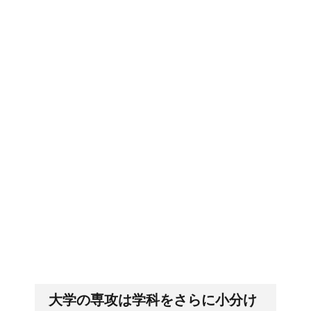
郵便局に転居届を！一人暮しの
第一歩
排卵日・高温期の数え方って？
「好印象がキー」履歴書の封筒
の住所や番地まで手を抜かない
大学の専攻は学科をさらに小分け