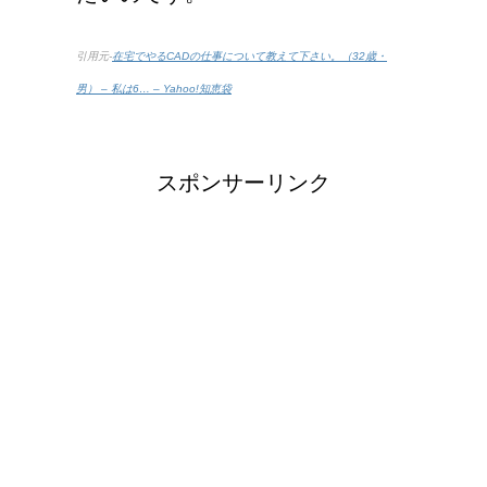
引用元-
在宅でやるCADの仕事について教えて下さい。（32歳・
男） – 私は6… – Yahoo!知恵袋
スポンサーリンク