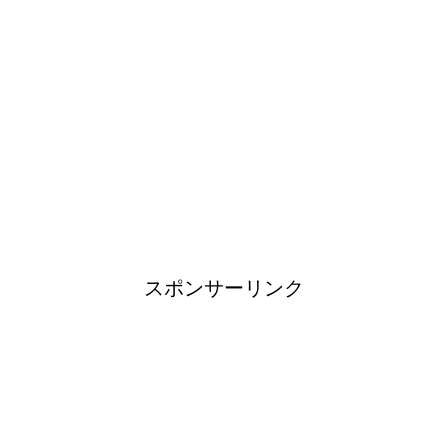
日帰り登山であったら便利なお
すすめグッズをご紹介！
ブレーカーが頻繁に落ちるよう
になった！原因と対策は？
スポンサーリンク
余ったシチューやカレーの保存
方法とリメイク料理！
男だって自分で作る楽しい料