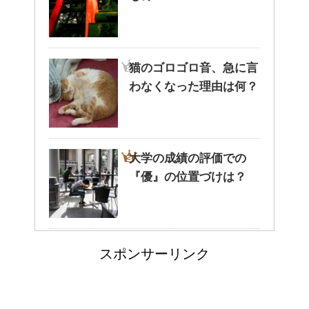
猫と死別。悲しくても最後の挨
拶をしましょう。
猫のゴロゴロ音、急に言
わなくなった理由は何？
腹痛、しかも激痛・吐き気もあ
る。どんなことが考えられる？
大学の成績の評価での
『優』の位置づけは？
癒しを与えてくれるメダカ。そ
の産卵時期はいつ？
耳と肩が関係するの？耳
スポンサーリンク
の違和感の原因は「肩こ
点滴でできたむくみを簡単に解
消する方法！
り」？！