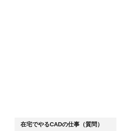
郵便局に転居届を！一人暮しの
第一歩
排卵日・高温期の数え方って？
「好印象がキー」履歴書の封筒
の住所や番地まで手を抜かない
在宅でやるCADの仕事（質問）