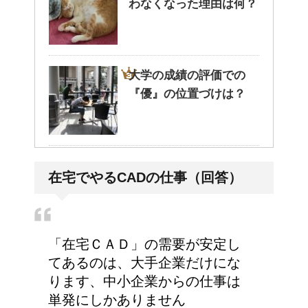
わなくなった理由は何？
大学の成績の評価での
『優』の位置づけは？
耳と肩が関係するの？耳
在宅でやるCADの仕事（回答）
の違和感の原因は「肩こ
り」？！
「在宅ＣＡＤ」の需要が安定し
てあるのは、大手企業だけにな
ります、中小企業からの仕事は
単発にしかありません