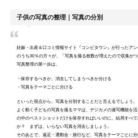
日帰り登山であったら便利なおすすめグ
登山専門店をのぞいてみると様々なメーカーから登山
子供の写真の整理｜写真の分別
ブレーカーが頻繁に落ちるようになった
妊娠・出産＆口コミ情報サイト『コンビタウン』が行ったアン
ついうっかり電気を使いすぎると落ちてしまうブレー
のうち30％の方々が、「写真を撮る枚数が増えたので収集が
写真整理の第一歩は、
・保存するべきか、消去してしまうべきか分ける
余ったシチューやカレーの保存方法とリ
・写真をテーマごとに分ける
小さな子供からお年寄りまで、幅広い年代層の人に人
といった視点から、写真を分別することだと言えるでしょう。
よく動く子どもの写真を撮るママは、デジカメの連写機能を活
の中のベストショットだけを保存すればいいのに、結局すべて
男だって自分で作る楽しい料理！
最近は男性でも料理を作る方が増えてますよね。ある
か？ まずは、いらない写真を消去しましょう。
そのあとで、遠足・運動会・旅行など、写真をテーマごとに分