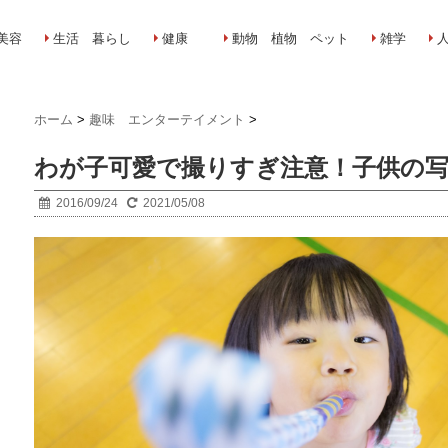
美容
生活 暮らし
健康
動物 植物 ペット
雑学
ホーム
>
趣味 エンターテイメント
>
わが子可愛で撮りすぎ注意！子供の
2016/09/24
2021/05/08