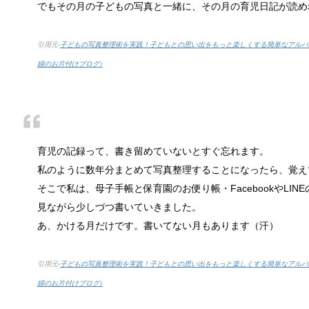
でもその月の子どもの写真と一緒に、その月の育児日記が読め
引用元-
子どもの写真整理術を実践！子どもとの思い出をもっと楽しくする簡単なアルバム
腹痛、しかも激痛・吐き気もある。どん
婦のお片付けブログ♪
「おなかが痛い」という経験は誰しもあるはずです。
癒しを与えてくれるメダカ。その産卵時
育児の記録って、書き留めていないとすぐ忘れます。
かつては小川によく見かけられたメダカですが、今で
私のように数年分まとめて写真整理することになったら、覚え
そこで私は、母子手帳と保育園のお便り帳・FacebookやLI
見ながら少しづつ書いていきました。
あ、かける月だけです。書いてない月もあります（汗）
点滴でできたむくみを簡単に解消する方
点滴を受けた後に、むくみができて、体が重くなった
引用元-
子どもの写真整理術を実践！子どもとの思い出をもっと楽しくする簡単なアルバム
婦のお片付けブログ♪