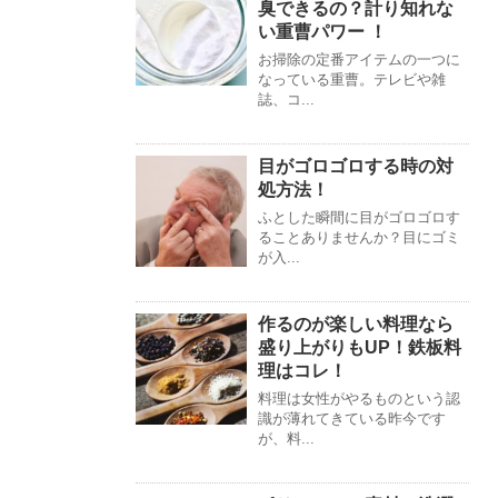
臭できるの？計り知れな
い重曹パワー ！
お掃除の定番アイテムの一つに
なっている重曹。テレビや雑
誌、コ...
目がゴロゴロする時の対
処方法！
ふとした瞬間に目がゴロゴロす
ることありませんか？目にゴミ
が入...
作るのが楽しい料理なら
盛り上がりもUP！鉄板料
理はコレ！
料理は女性がやるものという認
識が薄れてきている昨今です
が、料...