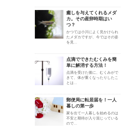
癒しを与えてくれるメダ
カ。その産卵時期はい
つ？
かつては小川によく見かけられ
たメダカですが、今ではその姿
を見...
点滴でできたむくみを簡
単に解消する方法！
点滴を受けた後に、むくみがで
きて、体が重くなったりしたこ
とは...
郵便局に転居届を！一人
暮しの第一歩
家を出て一人暮しを始めるのは
不安と期待が入り混じっている
ので...