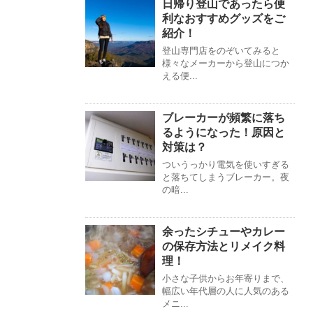
日帰り登山であったら便
利なおすすめグッズをご
紹介！
登山専門店をのぞいてみると
様々なメーカーから登山につか
える便...
ブレーカーが頻繁に落ち
るようになった！原因と
対策は？
ついうっかり電気を使いすぎる
と落ちてしまうブレーカー。夜
の暗...
余ったシチューやカレー
の保存方法とリメイク料
理！
小さな子供からお年寄りまで、
幅広い年代層の人に人気のある
メニ...