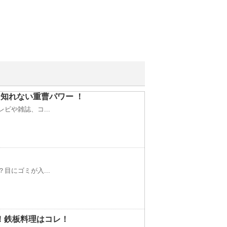
知れない重曹パワー ！
ビや雑誌、コ...
目にゴミが入...
！鉄板料理はコレ！