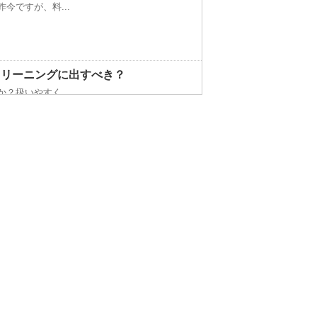
今ですが、料...
クリーニングに出すべき？
？扱いやすく...
以上は水槽の...
すすめなどについて ！
うアイロンか...