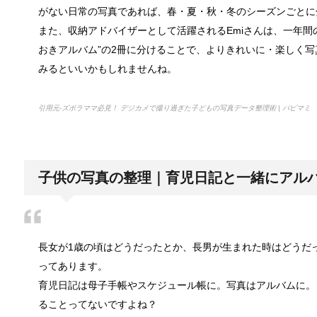
がない日常の写真であれば、春・夏・秋・冬のシーズンごとに
また、収納アドバイザーとして活躍されるEmiさんは、一年間の
トイレ掃除はどこからすると効果的なの
おきアルバム”の2冊に分けることで、よりきれいに・楽しく
みなさんはトイレ掃除、どこから掃除していますか？
みるといいかもしれませんね。
引用元-ズボラママ必見！ デジカメで撮り過ぎた子どもの写真データ整理術 | パピマミ
観葉植物でおしゃれ部屋を作る！ 初心者
つい人を呼びたくなるような、自慢したいほどおしゃ
子供の写真の整理｜育児日記と一緒にアル
色々な作業に音楽を聴いて集中する方法
作業ってなかなか長くできるものではないですよね。
長女が1歳の頃はどうだったとか、長男が生まれた時はどうだ
ってあります。
育児日記は母子手帳やスケジュール帳に。写真はアルバムに。
猫と死別。悲しくても最後の挨拶をしま
ることってないですよね？
かつてはペットといえば犬が代表格でしたが、最近で