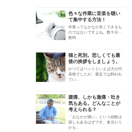
色々な作業に音楽を聴い
て集中する方法！
作業ってなかなか長くできるも
のではないですよね。数十分・
数時...
猫と死別。悲しくても最
後の挨拶をしましょう。
かつてはペットといえば犬が代
表格でしたが、最近では飼われ
てい...
腹痛、しかも激痛・吐き
気もある。どんなことが
考えられる？
「おなかが痛い」という経験は
誰しもあるはずです。食当たり
かも...