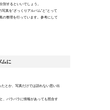
分別するといいでしょう。
写真を“ざっくりアルバム”と“とって
か？！
写真の整理を行っています。参考にして
実はトイレに...
向けの種類と方法！
れな部屋って...
バムに
！
数十分・数時...
ったとか、写真だけでは語れない思い出
と、バラバラに情報があっても照合す
しょう。
は飼われてい...