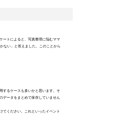
ッズをご紹介！
につかえる便...
！原因と対策は？
ケートによると、写真整理に悩むママ
カー。夜の暗...
つかない」と答えました。このことから
メイク料理！
気のあるメニ...
用するケースも多いかと思います。そ
のデータをまとめて保存していません
調査によると...
けてください。これといったイベント