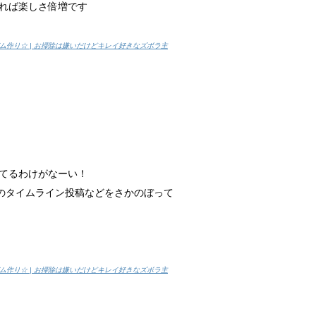
れば楽しさ倍増です
作り☆ | お掃除は嫌いだけどキレイ好きなズボラ主
なことが考えられる？
食当たりかも...
期はいつ？
はその姿を見...
てるわけがなーい！
NEのタイムライン投稿などをさかのぼって
法！
りしたことは...
作り☆ | お掃除は嫌いだけどキレイ好きなズボラ主