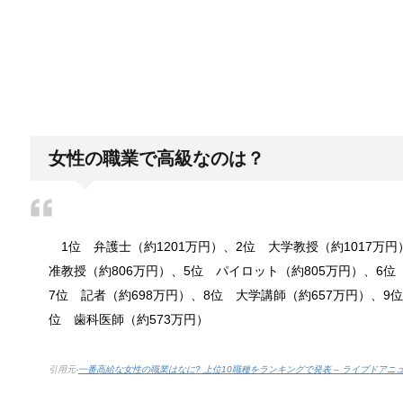
「シワアイロン 顔用」とは？使い方やお
シワアイロンと聞いて一番に思い浮かぶのは衣服に使
日帰り登山であったら便利なおすすめグ
登山専門店をのぞいてみると様々なメーカーから登山
女性の職業で高級なのは？
ブレーカーが頻繁に落ちるようになった
1位 弁護士（約1201万円）、2位 大学教授（約1017万円
ついうっかり電気を使いすぎると落ちてしまうブレー
准教授（約806万円）、5位 パイロット（約805万円）、6位
7位 記者（約698万円）、8位 大学講師（約657万円）、9
位 歯科医師（約573万円）
余ったシチューやカレーの保存方法とリ
小さな子供からお年寄りまで、幅広い年代層の人に人
引用元-
一番高給な女性の職業はなに? 上位10職種をランキングで発表 – ライブドアニ