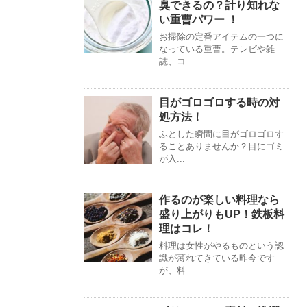
臭できるの？計り知れな
い重曹パワー ！
お掃除の定番アイテムの一つに
なっている重曹。テレビや雑
誌、コ...
目がゴロゴロする時の対
処方法！
ふとした瞬間に目がゴロゴロす
ることありませんか？目にゴミ
が入...
作るのが楽しい料理なら
盛り上がりもUP！鉄板料
理はコレ！
料理は女性がやるものという認
識が薄れてきている昨今です
が、料...