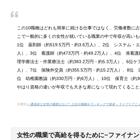
男だって自分で作る楽しい料理！
最近は男性でも料理を作る方が増えてますよね。ある
この10職種はどれも簡単に就ける仕事ではなく、労働者数に
こで一般的に多くの女性が就いている職業の中で年収が高いも
1位 薬剤師（約519.5万円・約3.6万人）、2位 システム・エ
人）、3位 看護師（約473万円・約49.2万人）、4位 准看護師
トイレ掃除はどこからすると効果的なの
理学療法士・作業療法士（約383.2万円・約5.3万人）、6位ケ
みなさんはトイレ掃除、どこから掃除していますか？
人）、7位 保険外交員（約355.5万円・約15.2万人）、8位 栄
位 幼稚園教諭（約330万円・約6万人）、10位 保育士（約30
やはり資格の違いが年収でも大きな差になって現れてくること
観葉植物でおしゃれ部屋を作る！ 初心者
つい人を呼びたくなるような、自慢したいほどおしゃ
引用元-
一番高給な女性の職業はなに? 上位10職種をランキングで発表 – ライブドアニ
色々な作業に音楽を聴いて集中する方法
女性の職業で高給を得るために−ファイナ
作業ってなかなか長くできるものではないですよね。