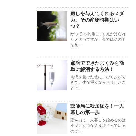
癒しを与えてくれるメダ
カ。その産卵時期はい
つ？
かつては小川によく見かけられ
たメダカですが、今ではその姿
を見...
点滴でできたむくみを簡
単に解消する方法！
点滴を受けた後に、むくみがで
きて、体が重くなったりしたこ
とは...
郵便局に転居届を！一人
暮しの第一歩
家を出て一人暮しを始めるのは
不安と期待が入り混じっている
ので...