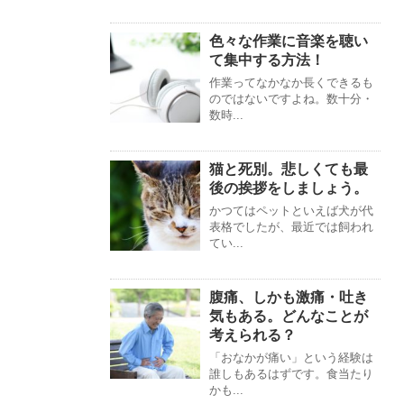
色々な作業に音楽を聴い
て集中する方法！
作業ってなかなか長くできるも
のではないですよね。数十分・
数時...
猫と死別。悲しくても最
後の挨拶をしましょう。
かつてはペットといえば犬が代
表格でしたが、最近では飼われ
てい...
腹痛、しかも激痛・吐き
気もある。どんなことが
考えられる？
「おなかが痛い」という経験は
誰しもあるはずです。食当たり
かも...