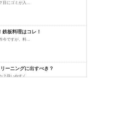
目にゴミが入...
！鉄板料理はコレ！
今ですが、料...
クリーニングに出すべき？
？扱いやすく...
以上は水槽の...