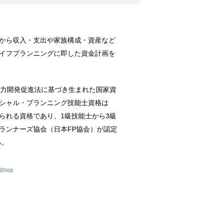
から収入・支出や家族構成・資産など
しょう。
イフプランニングに即した資金計画を
は飼われてい...
業能力開発促進法に基づき生まれた国家資
シャル・プランニング技能士資格は
なことが考えられる？
られる資格であり、1級技能士から3級
食当たりかも...
ランナーズ協会（日本FP協会）が認定
る。
期はいつ？
type
はその姿を見...