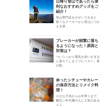
日帰り登山であったら便
利なおすすめグッズをご
紹介！
登山専門店をのぞいてみると
様々なメーカーから登山につか
える便...
ブレーカーが頻繁に落ち
るようになった！原因と
対策は？
ついうっかり電気を使いすぎる
と落ちてしまうブレーカー。夜
の暗...
余ったシチューやカレー
の保存方法とリメイク料
理！
小さな子供からお年寄りまで、
幅広い年代層の人に人気のある
メニ...