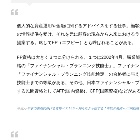
個人的な資産運用や金融に関するアドバイスをする仕事。顧客
猫と死別。悲しくても最後の挨拶をしま
の情報提供を受け、それを元に顧客の現在から未来におけるラ
かつてはペットといえば犬が代表格でしたが、最近で
提案する。略してFP（エフピー）とも呼ばれることがある。
FP資格は大きく３つに分けられる。１つは2002年4月、職
格の「ファイナンシャル・プランニング技能士」。ファイナン
腹痛、しかも激痛・吐き気もある。どん
「ファイナンシャル・プランニング技能検定」の合格者に与え
「おなかが痛い」という経験は誰しもあるはずです。
技能士までの等級がある。その他、日本ファイナンシャル・プ
する民間資格としてAFP(国内資格)、CFP(国際資格)などがあ
癒しを与えてくれるメダカ。その産卵時
引用元-
年収の裏側的稼げる資格ベスト10 – 知らなきゃ損する！年収の裏側 vol.16|転職＠
かつては小川によく見かけられたメダカですが、今で