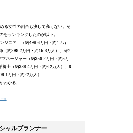
調査によると...
占める女性の割合も決して高くない。そ
のをランキングしたのが以下。
ンジニア （約498.6万円・約4.7万
（約398.2万円・約15.8万人）、5位
か？！
アマネージャー（約356.2万円・約5万
実はトイレに...
養士（約338.4万円・約6.2万人）、9
9.1万円・約22万人）
がわかる。
向けの種類と方法！
れな部屋って...
ュース
！
ンシャルプランナー
数十分・数時...