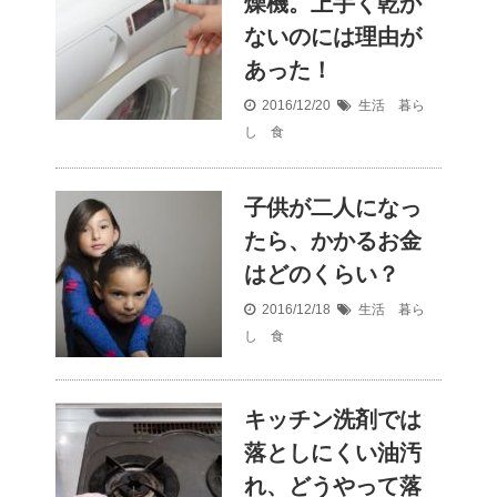
燥機。上手く乾か
ないのには理由が
あった！
2016/12/20
生活 暮ら
し 食
子供が二人になっ
たら、かかるお金
はどのくらい？
2016/12/18
生活 暮ら
し 食
キッチン洗剤では
落としにくい油汚
れ、どうやって落