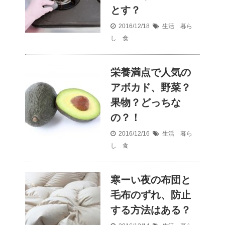
とす？
2016/12/18
生活 暮ら
し 食
栄養満点で人気の
アボカド、野菜？
果物？どっちな
の？！
2016/12/16
生活 暮ら
し 食
寒ーい夜の布団と
毛布のずれ、防止
する方法はある？