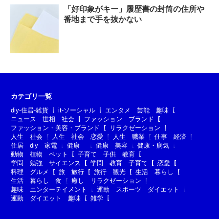
「好印象がキー」履歴書の封筒の住所や
番地まで手を抜かない
カテゴリ一覧
diy-住居-雑貨
it-ソーシャル
エンタメ 芸能 趣味
ニュース 世相 社会
ファッション ブランド
ファッション・美容・ブランド
リラクゼーション
人生 社会
人生 社会 恋愛
人生 職業
仕事 経済
住居 diy 家電
健康
健康 美容
健康・病気
動物 植物 ペット
子育て 子供 教育
学問 勉強 サイエンス
学問 教育 子育て
恋愛
料理 グルメ
旅 旅行
旅行 観光
生活 暮らし
生活 暮らし 食
癒し リラクゼーション
趣味 エンターテイメント
運動 スポーツ ダイエット
運動 ダイエット 趣味
雑学