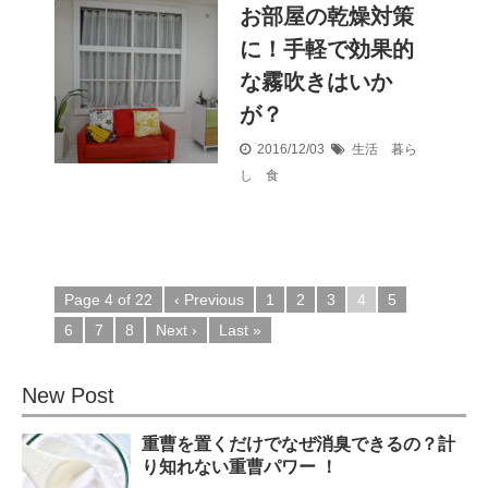
お部屋の乾燥対策
に！手軽で効果的
な霧吹きはいか
が？
2016/12/03
生活 暮ら
し 食
Page 4 of 22
‹ Previous
1
2
3
4
5
6
7
8
Next ›
Last »
New Post
重曹を置くだけでなぜ消臭できるの？計
り知れない重曹パワー ！