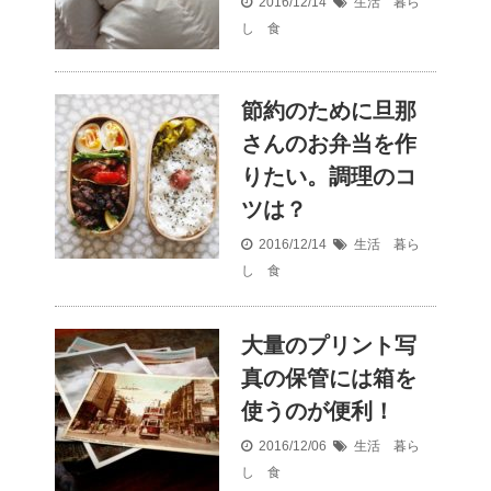
2016/12/14
生活 暮ら
し 食
節約のために旦那
さんのお弁当を作
りたい。調理のコ
ツは？
2016/12/14
生活 暮ら
し 食
大量のプリント写
真の保管には箱を
使うのが便利！
2016/12/06
生活 暮ら
し 食