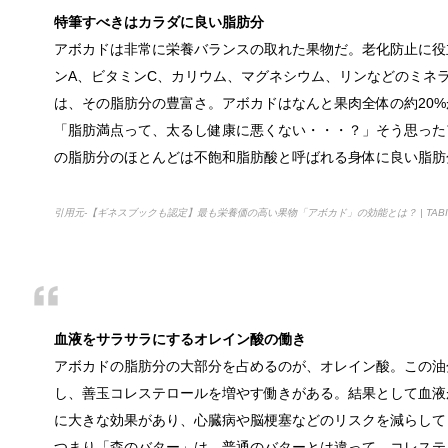
猫と死別。悲しくても最後の挨拶をしま
特筆すべきはカラダに良い脂肪分
かつてはペットといえば犬が代表格でしたが、最近で
アボカドは非常に栄養バランスの取れた果物だ。老化防止に役
ンA、ビタミンC、カリウム、マグネシウム、リンなどのミネ
は、その脂肪分の豊富さ。アボカドはなんと果肉全体の約20
「脂肪満点って、太るし健康に悪くない・・・？」そう思った
腹痛、しかも激痛・吐き気もある。どん
の脂肪分のほとんどは不飽和脂肪酸と呼ばれる身体に良い脂肪
「おなかが痛い」という経験は誰しもあるはずです。
引用元-【ギネスブックも認定】最も栄養価の高い果物「アボカド」の効能とは？ | TABI 
癒しを与えてくれるメダカ。その産卵時
かつては小川によく見かけられたメダカですが、今で
血液をサラサラにするオレイン酸の働き
アボカドの脂肪分の大部分を占めるのが、オレイン酸。この油
点滴でできたむくみを簡単に解消する方
し、善玉コレステロールを増やす働きがある。結果として血液
点滴を受けた後に、むくみができて、体が重くなった
に大きな効果があり、心臓病や脳梗塞などのリスクを減らして
つまり「森のバター」は、普通のバターとは違って、コレステ