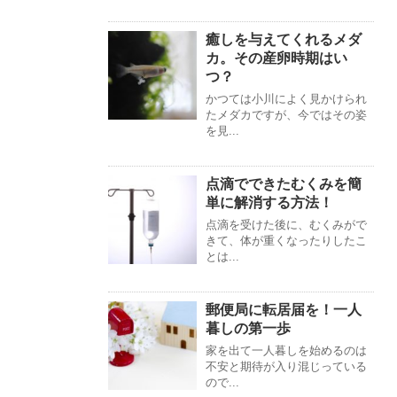
癒しを与えてくれるメダ
カ。その産卵時期はい
つ？
かつては小川によく見かけられ
たメダカですが、今ではその姿
を見...
点滴でできたむくみを簡
単に解消する方法！
点滴を受けた後に、むくみがで
きて、体が重くなったりしたこ
とは...
郵便局に転居届を！一人
暮しの第一歩
家を出て一人暮しを始めるのは
不安と期待が入り混じっている
ので...