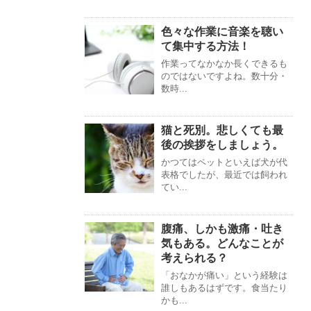
色々な作業に音楽を聴い
て集中する方法！
作業ってなかなか長くできるも
のではないですよね。数十分・
数時...
猫と死別。悲しくても最
後の挨拶をしましょう。
かつてはペットといえば犬が代
表格でしたが、最近では飼われ
てい...
腹痛、しかも激痛・吐き
気もある。どんなことが
考えられる？
「おなかが痛い」という経験は
誰しもあるはずです。食当たり
かも...