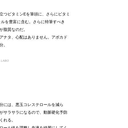
しょう。
は飼われてい...
立つビタミンEを筆頭に、さらにビタミ
ラルを豊富に含む。さらに特筆すべき
%が脂質なのだ。
アナタ、心配はありません。アボカド
なことが考えられる？
分。
食当たりかも...
LABO
期はいつ？
はその姿を見...
分には、悪玉コレステロールを減ら
法！
がサラサラになるので、動脈硬化予防
りしたことは...
くれる。
ロール値を調整し血液を綺麗にしてく