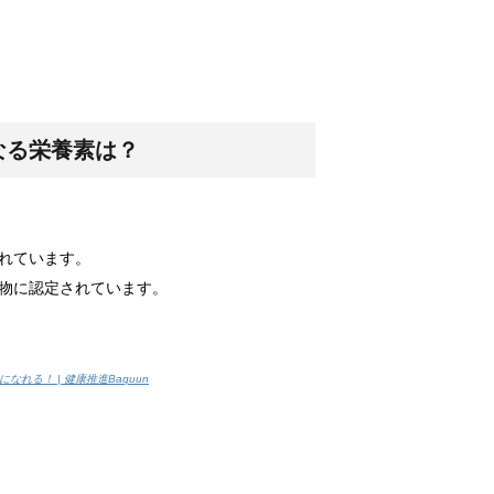
調査によると...
か？！
実はトイレに...
なる栄養素は？
向けの種類と方法！
れています。
れな部屋って...
物に認定されています。
！
る！ | 健康推進Baquun
数十分・数時...