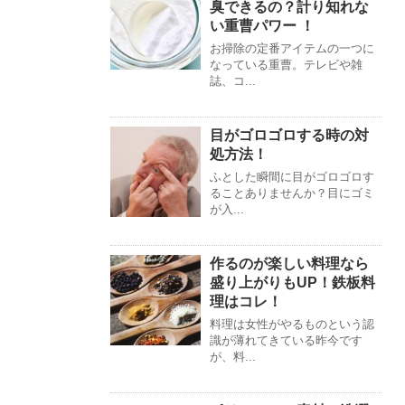
臭できるの？計り知れな
い重曹パワー ！
お掃除の定番アイテムの一つに
なっている重曹。テレビや雑
誌、コ...
目がゴロゴロする時の対
処方法！
ふとした瞬間に目がゴロゴロす
ることありませんか？目にゴミ
が入...
作るのが楽しい料理なら
盛り上がりもUP！鉄板料
理はコレ！
料理は女性がやるものという認
識が薄れてきている昨今です
が、料...