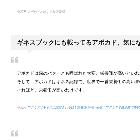
最近は男性でも料理を作る方が増えてますよね。ある
引用元-アボカドとは｜良好倶楽部
トイレ掃除はどこからすると効果的なの
みなさんはトイレ掃除、どこから掃除していますか？
ギネスブックにも載ってるアボカド、気に
観葉植物でおしゃれ部屋を作る！ 初心者
アボカドは森のバターとも呼ばれた大変、栄養価が高いといわ
つい人を呼びたくなるような、自慢したいほどおしゃ
そして、アボカドはギネス記録で、世界で一番栄養価の高い果
それほど、栄養価が高いわけです。
色々な作業に音楽を聴いて集中する方法
引用元-
アボカドはギネスに認定されるほど栄養価の高い果物！アボカドで健康的で美肌になれ
作業ってなかなか長くできるものではないですよね。