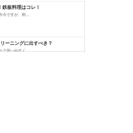
！鉄板料理はコレ！
今ですが、料...
クリーニングに出すべき？
？扱いやすく...
以上は水槽の...
すすめなどについて ！
うアイロンか...