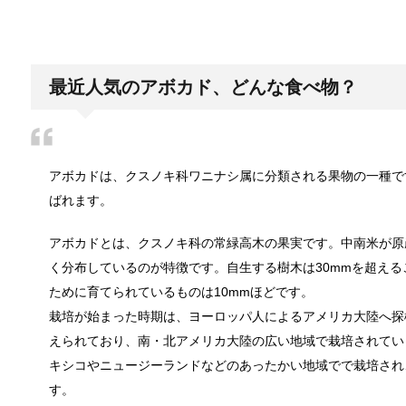
日帰り登山であったら便利なおすすめグ
登山専門店をのぞいてみると様々なメーカーから登山
最近人気のアボカド、どんな食べ物？
ブレーカーが頻繁に落ちるようになった
アボカドは、クスノキ科ワニナシ属に分類される果物の一種で
ついうっかり電気を使いすぎると落ちてしまうブレー
ばれます。
アボカドとは、クスノキ科の常緑高木の果実です。中南米が原
く分布しているのが特徴です。自生する樹木は30mmを超え
余ったシチューやカレーの保存方法とリ
ために育てられているものは10mmほどです。
小さな子供からお年寄りまで、幅広い年代層の人に人
栽培が始まった時期は、ヨーロッパ人によるアメリカ大陸へ探
えられており、南・北アメリカ大陸の広い地域で栽培されてい
キシコやニュージーランドなどのあったかい地域でで栽培され、
男だって自分で作る楽しい料理！
す。