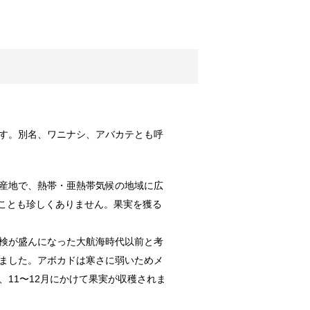
ッズをご紹介！
につかえる便...
！原因と対策は？
す。別名、ワニナシ、アバカテとも呼
カー。夜の暗...
産地で、熱帯・亜熱帯気候の地域に広
ることも珍しくありません。果実を獲る
メイク料理！
気のあるメニ...
検が盛んになった大航海時代以前と考
ました。アボカドは寒さに弱いためメ
11〜12月にかけて果実が収穫されま