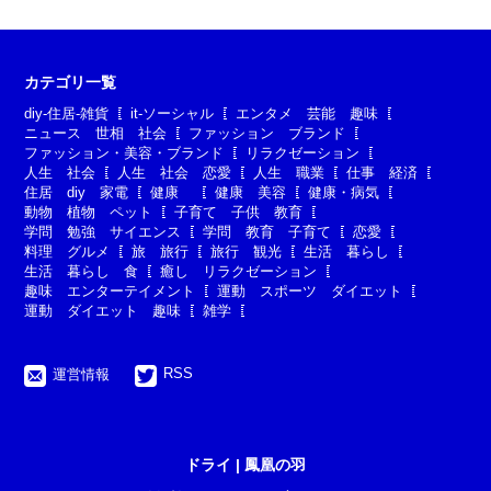
カテゴリ一覧
diy-住居-雑貨
it-ソーシャル
エンタメ 芸能 趣味
ニュース 世相 社会
ファッション ブランド
ファッション・美容・ブランド
リラクゼーション
人生 社会
人生 社会 恋愛
人生 職業
仕事 経済
住居 diy 家電
健康
健康 美容
健康・病気
動物 植物 ペット
子育て 子供 教育
学問 勉強 サイエンス
学問 教育 子育て
恋愛
料理 グルメ
旅 旅行
旅行 観光
生活 暮らし
生活 暮らし 食
癒し リラクゼーション
趣味 エンターテイメント
運動 スポーツ ダイエット
運動 ダイエット 趣味
雑学
RSS
運営情報
ドライ | 鳳凰の羽