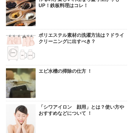
腹痛、しかも激痛・吐き気もあ
UP！鉄板料理はコレ！
る。どんなことが考えられる？
ポリエステル素材の洗濯方法は？ドライ
癒しを与えてくれるメダカ。そ
クリーニングに出すべき？
の産卵時期はいつ？
エビ水槽の掃除の仕方 ！
点滴でできたむくみを簡単に解
消する方法！
「シワアイロン 顔用」とは？使い方や
郵便局に転居届を！一人暮しの
おすすめなどについて ！
第一歩