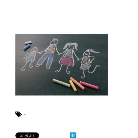
ブレーカーが頻繁に落ちるよう
になった！原因と対策は？
余ったシチューやカレーの保存
方法とリメイク料理！
男だって自分で作る楽しい料
理！
-
トイレ掃除はどこからすると効
果的なのか？！