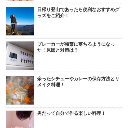
日帰り登山であったら便利なおすすめグ
排卵日・高温期の数え方って？
ッズをご紹介！
ブレーカーが頻繁に落ちるようになっ
「好印象がキー」履歴書の封筒
た！原因と対策は？
の住所や番地まで手を抜かない
余ったシチューやカレーの保存方法とリ
メイク料理！
男だって自分で作る楽しい料理！