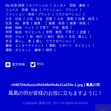
diy-住居-雑貨
it-ソーシャル
エンタメ 芸能 趣味
ニュース 世相 社会
ファッション ブランド
ファッション・美容・ブランド
リラクゼーション
人生 社会
人生 社会 恋愛
人生 職業
仕事 経済
住居 diy 家電
健康
健康 美容
健康・病気
動物 植物 ペット
子育て 子供 教育
学問 勉強 サイエンス
学問 教育 子育て
恋愛
料理 グルメ
旅 旅行
旅行 観光
生活 暮らし
生活 暮らし 食
癒し リラクゼーション
趣味 エンターテイメント
運動 スポーツ ダイエット
運動 ダイエット 趣味
雑学
RSS
運営情報
c946734a5ea1e3fd3d8ef4c8e11a224e-1.jpg | 鳳凰の羽
鳳凰の羽が皆様のお役に立ちますように！
Copyright© 鳳凰の羽 , 2017 All Rights Reserved.
ページ