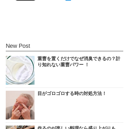
観葉植物でおしゃれ部屋を作
る！ 初心者向けの種類と方法！
New Post
重曹を置くだけでなぜ消臭できるの？計
色々な作業に音楽を聴いて集中
り知れない重曹パワー ！
する方法！
目がゴロゴロする時の対処方法！
猫と死別。悲しくても最後の挨
拶をしましょう。
作るのが楽しい料理なら盛り上がりも