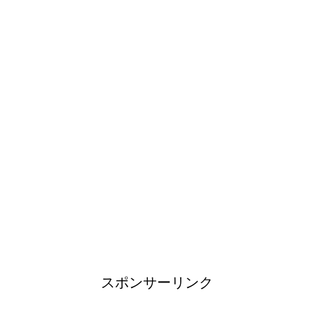
「シワアイロン 顔用」とは？
使い方やおすすめなどについて
！
日帰り登山であったら便利なお
すすめグッズをご紹介！
ブレーカーが頻繁に落ちるよう
になった！原因と対策は？
スポンサーリンク
余ったシチューやカレーの保存
方法とリメイク料理！