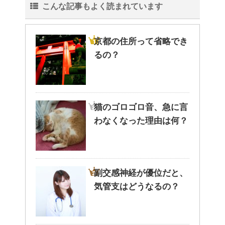
こんな記事もよく読まれています
する方法！
京都の住所って省略でき
るの？
猫と死別。悲しくても最後の挨
拶をしましょう。
猫のゴロゴロ音、急に言
腹痛、しかも激痛・吐き気もあ
わなくなった理由は何？
る。どんなことが考えられる？
副交感神経が優位だと、
癒しを与えてくれるメダカ。そ
気管支はどうなるの？
の産卵時期はいつ？