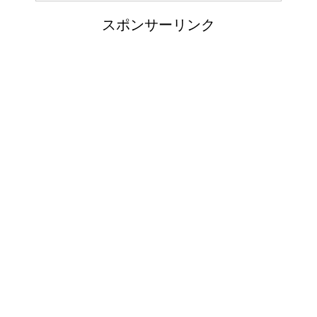
大学の成績の評価での
点滴でできたむくみを簡単に解
スポンサーリンク
消する方法！
『優』の位置づけは？
郵便局に転居届を！一人暮しの
耳と肩が関係するの？耳
第一歩
の違和感の原因は「肩こ
り」？！
排卵日・高温期の数え方って？
「好印象がキー」履歴書の封筒
の住所や番地まで手を抜かない