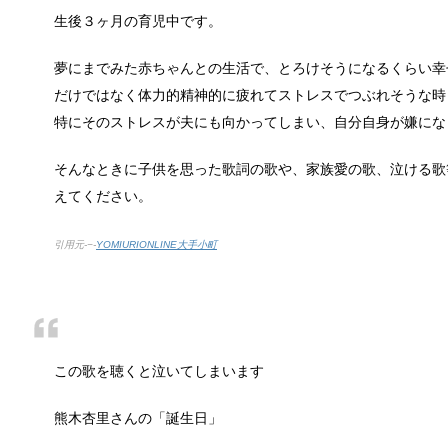
生後３ヶ月の育児中です。
夢にまでみた赤ちゃんとの生活で、とろけそうになるくらい幸
余ったシチューやカレーの保存方法とリ
だけではなく体力的精神的に疲れてストレスでつぶれそうな時
小さな子供からお年寄りまで、幅広い年代層の人に人
特にそのストレスが夫にも向かってしまい、自分自身が嫌にな
そんなときに子供を思った歌詞の歌や、家族愛の歌、泣ける歌
えてください。
男だって自分で作る楽しい料理！
最近は男性でも料理を作る方が増えてますよね。ある
引用元-−-
YOMIURIONLINE大手小町
トイレ掃除はどこからすると効果的なの
みなさんはトイレ掃除、どこから掃除していますか？
この歌を聴くと泣いてしまいます
熊木杏里さんの「誕生日」
観葉植物でおしゃれ部屋を作る！ 初心者