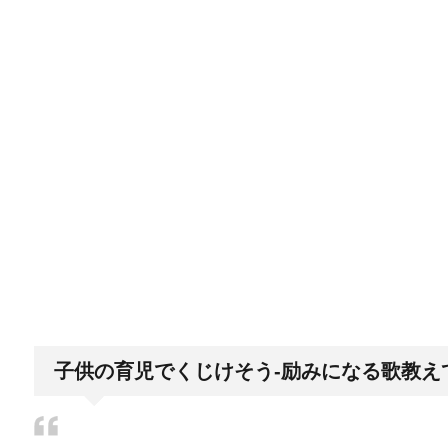
エビ水槽の掃除の仕方 ！
エビに限らず、どんな生き物でも水槽で飼育している
「シワアイロン 顔用」とは？使い方やお
シワアイロンと聞いて一番に思い浮かぶのは衣服に使
日帰り登山であったら便利なおすすめグ
登山専門店をのぞいてみると様々なメーカーから登山
子供の育児でくじけそう‐励みになる歌教え
ブレーカーが頻繁に落ちるようになった
ついうっかり電気を使いすぎると落ちてしまうブレー