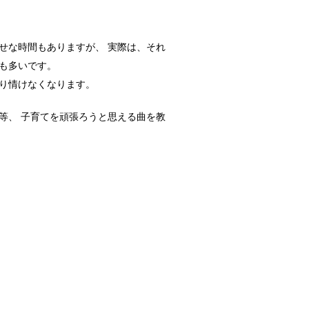
せな時間もありますが、 実際は、それ
メイク料理！
も多いです。
気のあるメニ...
り情けなくなります。
等、 子育てを頑張ろうと思える曲を教
調査によると...
か？！
実はトイレに...
向けの種類と方法！