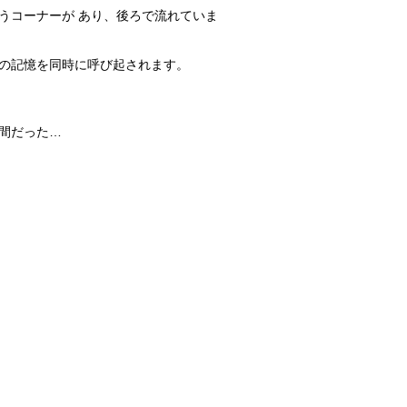
うコーナーが あり、後ろで流れていま
れな部屋って...
の記憶を同時に呼び起されます。
！
数十分・数時...
間だった…
しょう。
は飼われてい...
なことが考えられる？
食当たりかも...