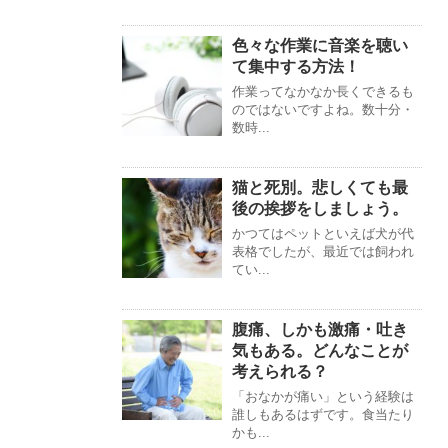
色々な作業に音楽を聴い
て集中する方法！
作業ってなかなか長くできるも
のではないですよね。数十分・
数時...
猫と死別。悲しくても最
後の挨拶をしましょう。
かつてはペットといえば犬が代
表格でしたが、最近では飼われ
てい...
腹痛、しかも激痛・吐き
気もある。どんなことが
考えられる？
「おなかが痛い」という経験は
誰しもあるはずです。食当たり
かも...