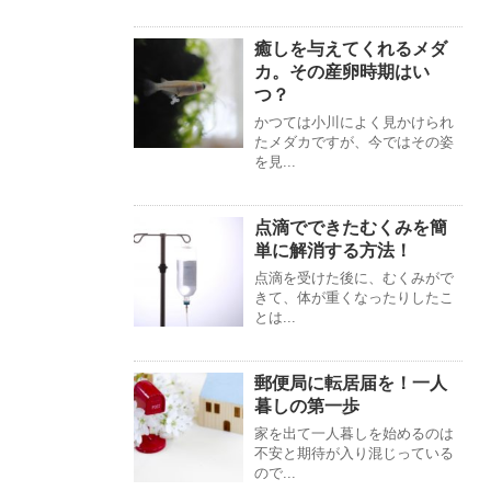
癒しを与えてくれるメダ
カ。その産卵時期はい
つ？
かつては小川によく見かけられ
たメダカですが、今ではその姿
を見...
点滴でできたむくみを簡
単に解消する方法！
点滴を受けた後に、むくみがで
きて、体が重くなったりしたこ
とは...
郵便局に転居届を！一人
暮しの第一歩
家を出て一人暮しを始めるのは
不安と期待が入り混じっている
ので...