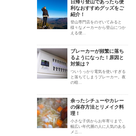
日帰り登山であったら便
利なおすすめグッズをご
紹介！
登山専門店をのぞいてみると
様々なメーカーから登山につか
える便...
ブレーカーが頻繁に落ち
るようになった！原因と
対策は？
ついうっかり電気を使いすぎる
と落ちてしまうブレーカー。夜
の暗...
余ったシチューやカレー
の保存方法とリメイク料
理！
小さな子供からお年寄りまで、
幅広い年代層の人に人気のある
メニ...