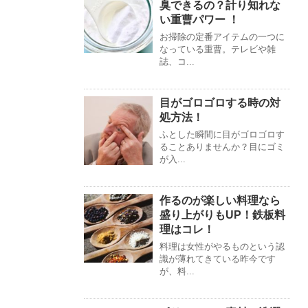
臭できるの？計り知れな
い重曹パワー ！
お掃除の定番アイテムの一つに
なっている重曹。テレビや雑
誌、コ...
目がゴロゴロする時の対
処方法！
ふとした瞬間に目がゴロゴロす
ることありませんか？目にゴミ
が入...
作るのが楽しい料理なら
盛り上がりもUP！鉄板料
理はコレ！
料理は女性がやるものという認
識が薄れてきている昨今です
が、料...