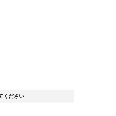
以上は水槽の...
すすめなどについて ！
うアイロンか...
ッズをご紹介！
につかえる便...
てください
！原因と対策は？
カー。夜の暗...