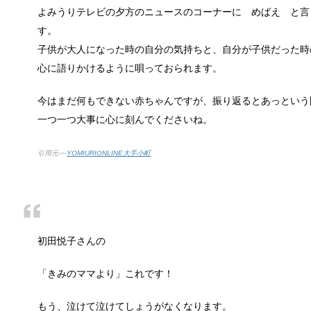
よみうりテレビの夕方のニュースのコーナーに めばえ と言
つい人を呼びたくなるような、自慢したいほどおしゃ
す。
子供が大人になった時の自分の気持ちと、自分が子供だった時
心に語りかけるように唄っておられます。
色々な作業に音楽を聴いて集中する方法
作業ってなかなか長くできるものではないですよね。
今はまだ何もできない赤ちゃんですが、振り返るとあっという
一つ一つ大事に心に刻んでくださいね。
引用元-−-
YOMIURIONLINE大手小町
猫と死別。悲しくても最後の挨拶をしま
かつてはペットといえば犬が代表格でしたが、最近で
初田悦子さんの
腹痛、しかも激痛・吐き気もある。どん
「おなかが痛い」という経験は誰しもあるはずです。
「きみのママより」これです！
もう、泣けて泣けてしょうがなくなります。