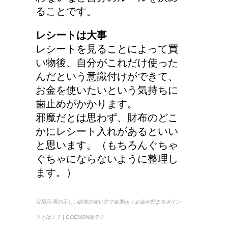
ることです。
レシートは大事
トマトの収穫、なぜ実が
レシートを見ることによって買
割れるのか？
い物後、自分がこれだけ使った
んだという意識付けができて、
お金を使いたいという気持ちに
歯止めがかかります。
第二次世界大戦における
邪魔だとは思わず、財布のどこ
日本の徴兵年齢は？
かにレシート入れがあるといい
と思います。（もちろんぐちゃ
ぐちゃにならないように整理し
ます。）
ステロイドの使用で皮膚
が薄い。脱ステロイドで
皮膚再生
引用元-男の正しい財布の使い方で金運up！お金が貯まるポイン
トとは！？ | GOEMON雑学王