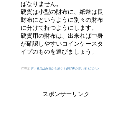
ばなりません。
アメリカの大学に入学す
硬貨は小型の財布に、紙幣は長
る時の年齢って何歳位？
財布にというように別々の財布
に分けて持つようにします。
硬貨用の財布は、出来れば中身
が確認しやすいコインケースタ
トマトの収穫、なぜ実が
イプのものを選びましょう。
割れるのか？
引用元-
デキる男は財布から違う！長財布の使い方|ビズメン
第二次世界大戦における
日本の徴兵年齢は？
スポンサーリンク
ステロイドの使用で皮膚
が薄い。脱ステロイドで