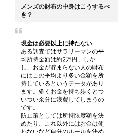
兄弟姉妹をうまく使い分
メンズの財布の中身はこうするべ
ける！意味と漢字の捉え
き？
方まとめ
豆乳と納豆では、栄養の
現金は必要以上に持たない
何が違うの？
ある調査ではサラリーマンの平
均所持金額は約2万円。しか
し、お金が貯まらない人の財布
にはこの平均より多い金額を所
今月はピンチかも?!給料
持しているというデータがあり
から引かれる税金は月に
ます。多くお金を持ち歩くとつ
よって違う？
いつい余分に浪費してしまうの
です。
防止策としては所持限度額を決
アメリカの大学に入学す
めたり、これ以外にはお金は使
る時の年齢って何歳位？
わないなど自分のルールを決め