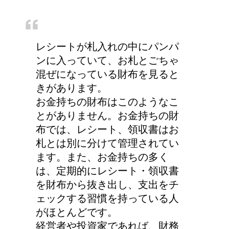
トマトの収穫、なぜ実が
割れるのか？
レシートが札入れの中にパンパ
ンに入っていて、お札とごちゃ
混ぜになっている財布を見ると
第二次世界大戦における
きがあります。
日本の徴兵年齢は？
お金持ちの財布はこのようなこ
とがありません。お金持ちの財
布では、レシート、領収書はお
札とは別に分けて管理されてい
ステロイドの使用で皮膚
ます。また、お金持ちの多く
が薄い。脱ステロイドで
は、定期的にレシート・領収書
皮膚再生
を財布から抜き出し、支出をチ
ェックする習慣を持っている人
がほとんどです。
経営者や投資家であれば、財務