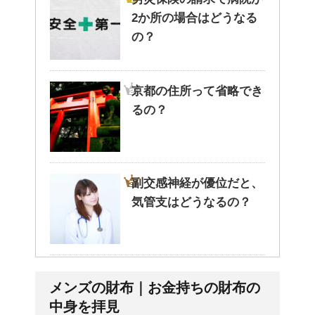
2か所の場合はどうなる
の？
京都の住所って省略でき
るの？
副交感神経が優位だと、
気管支はどうなるの？
兄弟姉妹をうまく使い分
メンズの財布｜お金持ちの財布の
ける！意味と漢字の捉え
中身を拝見
方まとめ