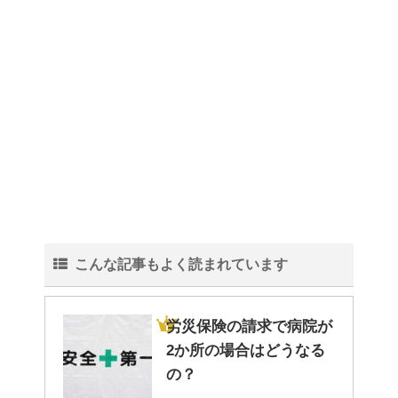
トイレ掃除はどこからすると効
果的なのか？！
観葉植物でおしゃれ部屋を作
る！ 初心者向けの種類と方法！
こんな記事もよく読まれています
色々な作業に音楽を聴いて集中
する方法！
労災保険の請求で病院が
2か所の場合はどうなる
の？
猫と死別。悲しくても最後の挨