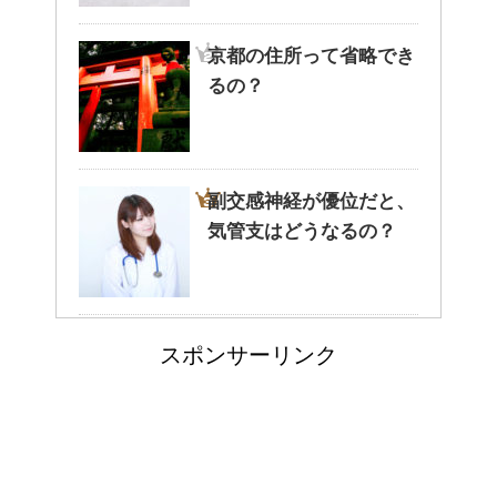
拶をしましょう。
京都の住所って省略でき
るの？
腹痛、しかも激痛・吐き気もあ
る。どんなことが考えられる？
副交感神経が優位だと、
気管支はどうなるの？
癒しを与えてくれるメダカ。そ
の産卵時期はいつ？
兄弟姉妹をうまく使い分
スポンサーリンク
ける！意味と漢字の捉え
点滴でできたむくみを簡単に解
消する方法！
方まとめ
豆乳と納豆では、栄養の