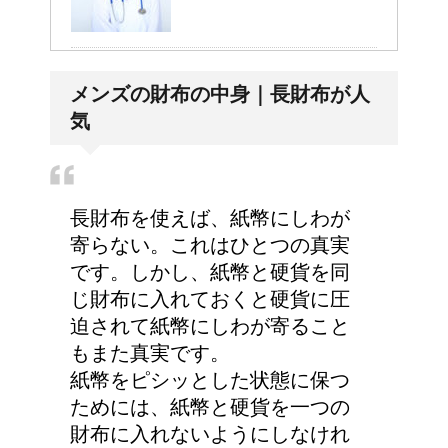
兄弟姉妹をうまく使い分
メンズの財布の中身｜長財布が人
ける！意味と漢字の捉え
気
方まとめ
豆乳と納豆では、栄養の
長財布を使えば、紙幣にしわが
何が違うの？
寄らない。これはひとつの真実
です。しかし、紙幣と硬貨を同
じ財布に入れておくと硬貨に圧
迫されて紙幣にしわが寄ること
今月はピンチかも?!給料
もまた真実です。
から引かれる税金は月に
紙幣をピシッとした状態に保つ
よって違う？
ためには、紙幣と硬貨を一つの
財布に入れないようにしなけれ