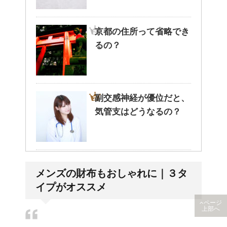
京都の住所って省略でき
るの？
副交感神経が優位だと、
気管支はどうなるの？
兄弟姉妹をうまく使い分
メンズの財布もおしゃれに｜３タ
ける！意味と漢字の捉え
イプがオススメ
方まとめ
ページ
上部へ