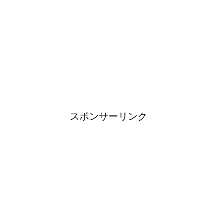
日帰り登山であったら便利なお
すすめグッズをご紹介！
ブレーカーが頻繁に落ちるよう
になった！原因と対策は？
スポンサーリンク
余ったシチューやカレーの保存
方法とリメイク料理！
男だって自分で作る楽しい料
理！