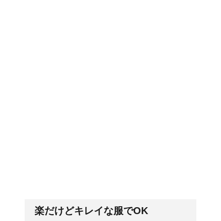
東京で洗濯物を外に干す
郵便局に転居届を！一人暮しの
ことってできるの？
第一歩
猫の長毛は雑種でも可愛
排卵日・高温期の数え方って？
いの？！
労災保険の請求で病院が
「好印象がキー」履歴書の封筒
の住所や番地まで手を抜かない
2か所の場合はどうなる
の？
楽だけどキレイな服でOK