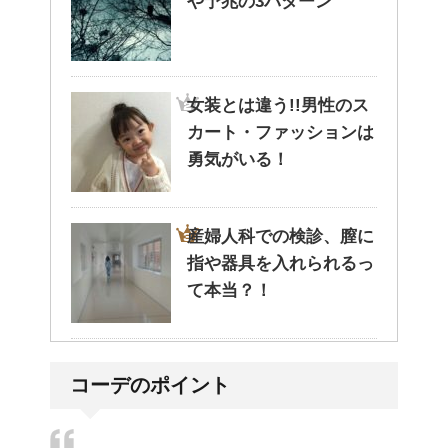
や予兆の3パターン
女装とは違う!!男性のス
カート・ファッションは
勇気がいる！
産婦人科での検診、膣に
指や器具を入れられるっ
て本当？！
どっちが正しいの?!夜間
コーデのポイント
走行で車のライトは上向
き？下向き？