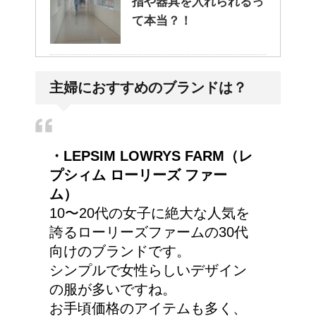
指や器具を入れられるっ
て本当？！
どっちが正しいの?!夜間
主婦におすすめのブランドは？
走行で車のライトは上向
き？下向き？
・LEPSIM LOWRYS FARM（レ
東京で洗濯物を外に干す
プシィム ローリーズ ファー
ことってできるの？
ム）
10〜20代の女子に絶大な人気を
誇るローリーズファームの30代
向けのブランドです。
猫の長毛は雑種でも可愛
シンプルで女性らしいデザイン
いの？！
の服が多いですね。
お手頃価格のアイテムも多く、