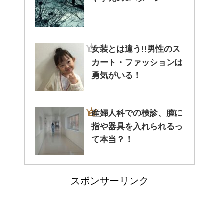
猫と死別。悲しくても最後の挨
拶をしましょう。
女装とは違う!!男性のス
カート・ファッションは
腹痛、しかも激痛・吐き気もあ
勇気がいる！
る。どんなことが考えられる？
産婦人科での検診、膣に
指や器具を入れられるっ
癒しを与えてくれるメダカ。そ
て本当？！
の産卵時期はいつ？
どっちが正しいの?!夜間
スポンサーリンク
走行で車のライトは上向
点滴でできたむくみを簡単に解
消する方法！
き？下向き？