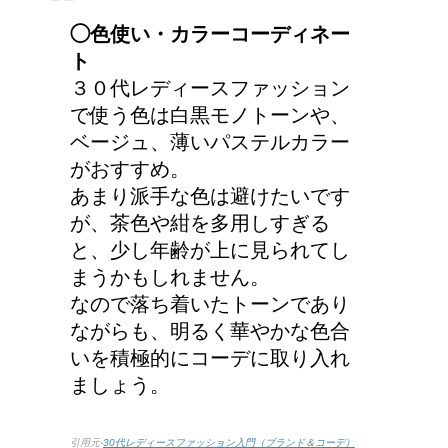
◯色使い・カラーコーディネー
東京で洗濯物を外に干す
ト
ことってできるの？
３０代レディースファッション
で使う色は白黒モノトーンや、
ベージュ、薄いパステルカラー
がおすすめ。
猫の長毛は雑種でも可愛
あまり派手な色は避けたいです
いの？！
が、茶色や紺を多用しすぎる
と、少し年齢が上に見られてし
まうかもしれません。
なので落ち着いたトーンであり
労災保険の請求で病院が
ながらも、明るく華やかな色合
2か所の場合はどうなる
いを積極的にコーデに取り入れ
の？
ましょう。
引用元-
30代レディースファッション入門（ブランド＆コーデ）