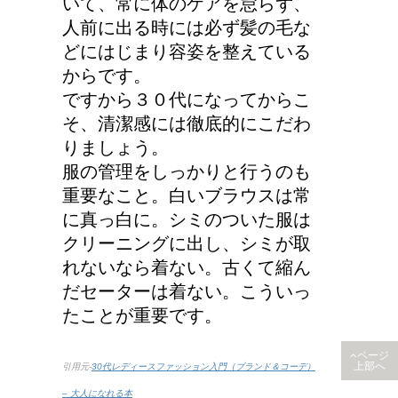
いて、常に体のケアを怠らず、
人前に出る時には必ず髪の毛な
どにはじまり容姿を整えている
からです。
ですから３０代になってからこ
そ、清潔感には徹底的にこだわ
りましょう。
服の管理をしっかりと行うのも
重要なこと。白いブラウスは常
に真っ白に。シミのついた服は
クリーニングに出し、シミが取
れないなら着ない。古くて縮ん
だセーターは着ない。こういっ
たことが重要です。
ページ
上部へ
引用元-
30代レディースファッション入門（ブランド＆コーデ）
– 大人になれる本