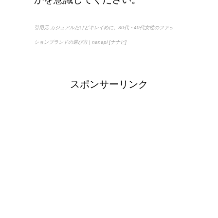
引用元-カジュアルだけどキレイめに。30代・40代女性のファッ
ションブランドの選び方 | nanapi [ナナピ]
スポンサーリンク