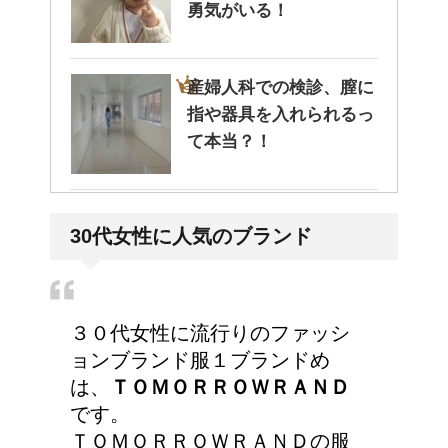
勇気がいる！
産婦人科での検診、膣に
指や器具を入れられるっ
て本当？！
どっちが正しいの?!夜間
30代女性に人気のブランド
走行で車のライトは上向
き？下向き？
３０代女性に流行りのファッシ
東京で洗濯物を外に干す
ョンブランド服１ブランドめ
ことってできるの？
は、
ＴＯＭＯＲＲＯＷＲＡＮＤ
です。
ＴＯＭＯＲＲＯＷＲＡＮＤの服