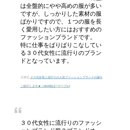
は全盤的にやや高めの服が多い
猫の長毛は雑種でも可愛
ですが、しっかりした素材の服
いの？！
ばかりですので、１つの服を長
く愛用したい方にはおすすめの
ファッションブランドです。
特に仕事をばりばりこなしてい
労災保険の請求で病院が
る３０代女性に流行りのブラン
2か所の場合はどうなる
ドとなっています。
の？
引用元-
３０代女性に流行りの人気ファッションブランドの服を
ご紹介します★｜MARBLE [マーブル]
３０代女性に流行りのファッシ