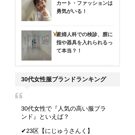
カート・ファッションは
勇気がいる！
産婦人科での検診、膣に
指や器具を入れられるっ
て本当？！
どっちが正しいの?!夜間
30代女性服ブランドランキング
走行で車のライトは上向
き？下向き？
30代女性で『人気の高い服ブラ
東京で洗濯物を外に干す
ンド』といえば？
ことってできるの？
✔︎23区【にじゅうさんく】