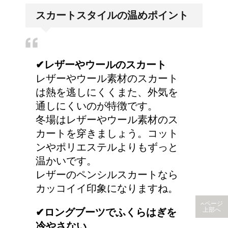
耳と肩が関係するの？耳
スカートスタイルの温めポイント
の違和感の原因は「肩こ
り」？！
✔︎レザーやウールのスカート
猫のゴロゴロ音、急に言
レザーやウール素材のスカート
わなくなった理由は何？
は熱を逃しにくくまた、外気を
通しにくいのが特徴です。
冬場はレザーやウール素材のス
カートを穿きましょう。コット
副交感神経が優位だと、
ンやポリエステルよりもずっと
気管支はどうなるの？
温かいです。
レザーのペンシルスカートなら
カッコイイ印象になりますね。
ページ
✔︎ロングブーツでふくらはぎを
上部へ
冷やさない