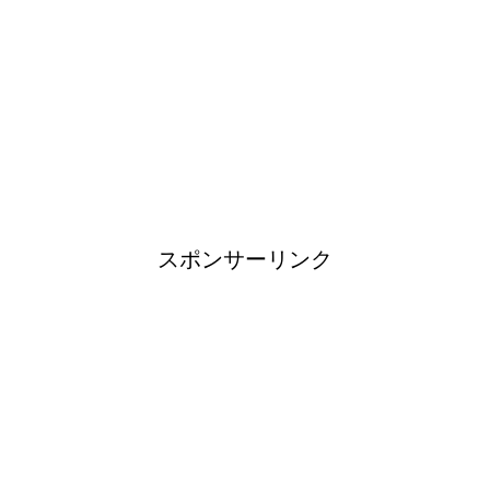
日帰り登山であったら便利なお
すすめグッズをご紹介！
ブレーカーが頻繁に落ちるよう
になった！原因と対策は？
スポンサーリンク
余ったシチューやカレーの保存
方法とリメイク料理！
男だって自分で作る楽しい料
理！