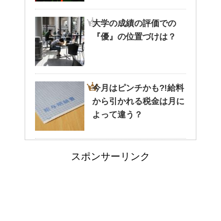
大学の成績の評価での
『優』の位置づけは？
腹痛、しかも激痛・吐き気もあ
る。どんなことが考えられる？
今月はピンチかも?!給料
から引かれる税金は月に
癒しを与えてくれるメダカ。そ
よって違う？
の産卵時期はいつ？
耳と肩が関係するの？耳
スポンサーリンク
の違和感の原因は「肩こ
点滴でできたむくみを簡単に解
消する方法！
り」？！
猫のゴロゴロ音、急に言