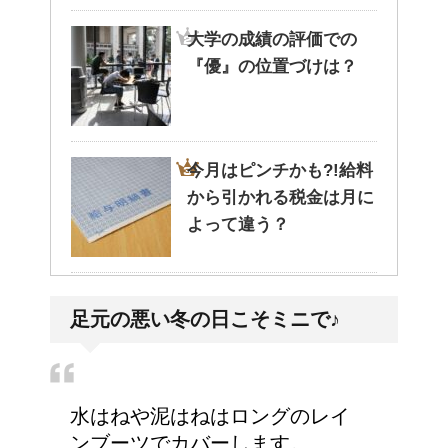
大学の成績の評価での
『優』の位置づけは？
今月はピンチかも?!給料
から引かれる税金は月に
よって違う？
耳と肩が関係するの？耳
足元の悪い冬の日こそミニで♪
の違和感の原因は「肩こ
り」？！
水はねや泥はねはロングのレイ
猫のゴロゴロ音、急に言
ンブーツでカバーします。