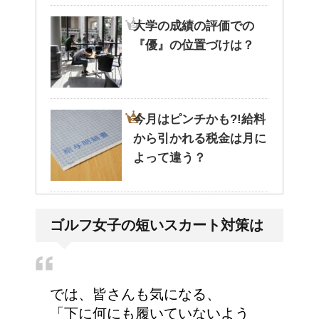
大学の成績の評価での
『優』の位置づけは？
今月はピンチかも?!給料
から引かれる税金は月に
よって違う？
耳と肩が関係するの？耳
ゴルフ女子の短いスカート対策は
の違和感の原因は「肩こ
り」？！
では、皆さんも気になる、
猫のゴロゴロ音、急に言
「下に何にも履いていないよう