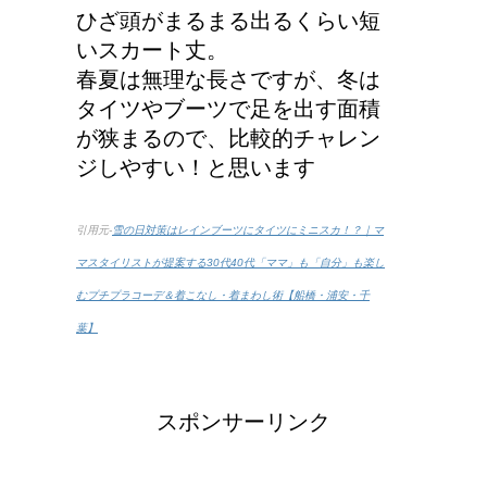
ひざ頭がまるまる出るくらい短
いスカート丈。
春夏は無理な長さですが、冬は
タイツやブーツで足を出す面積
が狭まるので、比較的チャレン
ジしやすい！と思います
引用元-
雪の日対策はレインブーツにタイツにミニスカ！？｜マ
マスタイリストが提案する30代40代「ママ」も「自分」も楽し
むプチプラコーデ＆着こなし・着まわし術【船橋・浦安・千
葉】
スポンサーリンク