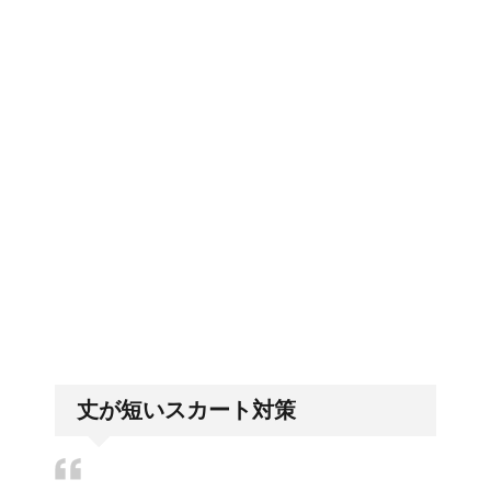
郵便局に転居届を！一人暮しの
わなくなった理由は何？
第一歩
副交感神経が優位だと、
排卵日・高温期の数え方って？
気管支はどうなるの？
「好印象がキー」履歴書の封筒
の住所や番地まで手を抜かない
丈が短いスカート対策