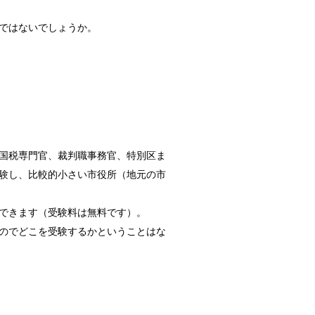
しょう。
は飼われてい...
ではないでしょうか。
なことが考えられる？
食当たりかも...
国税専門官、裁判職事務官、特別区ま
験し、比較的小さい市役所（地元の市
期はいつ？
はその姿を見...
できます（受験料は無料です）。
のでどこを受験するかということはな
法！
りしたことは...