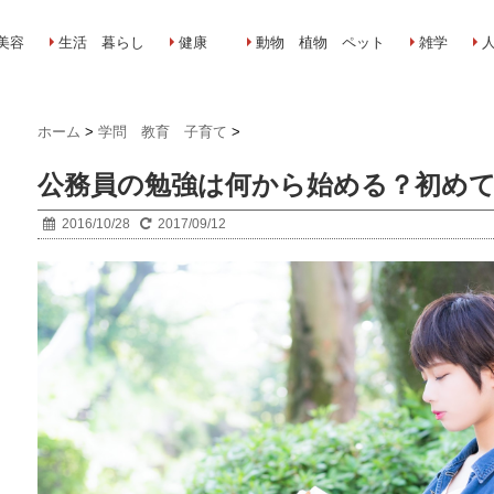
美容
生活 暮らし
健康
動物 植物 ペット
雑学
ホーム
>
学問 教育 子育て
>
公務員の勉強は何から始める？初め
2016/10/28
2017/09/12