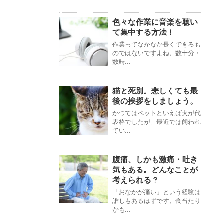
色々な作業に音楽を聴い
て集中する方法！
作業ってなかなか長くできるも
のではないですよね。数十分・
数時...
猫と死別。悲しくても最
後の挨拶をしましょう。
かつてはペットといえば犬が代
表格でしたが、最近では飼われ
てい...
腹痛、しかも激痛・吐き
気もある。どんなことが
考えられる？
「おなかが痛い」という経験は
誰しもあるはずです。食当たり
かも...