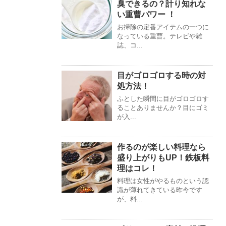
臭できるの？計り知れな
い重曹パワー ！
お掃除の定番アイテムの一つに
なっている重曹。テレビや雑
誌、コ...
目がゴロゴロする時の対
処方法！
ふとした瞬間に目がゴロゴロす
ることありませんか？目にゴミ
が入...
作るのが楽しい料理なら
盛り上がりもUP！鉄板料
理はコレ！
料理は女性がやるものという認
識が薄れてきている昨今です
が、料...