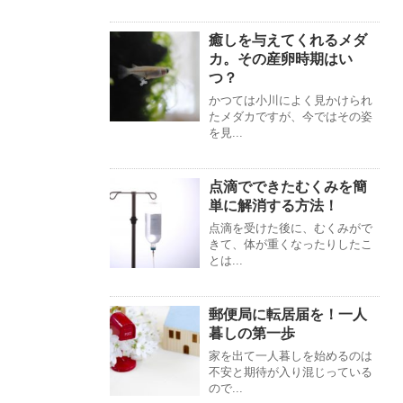
癒しを与えてくれるメダ
カ。その産卵時期はい
つ？
かつては小川によく見かけられ
たメダカですが、今ではその姿
を見...
点滴でできたむくみを簡
単に解消する方法！
点滴を受けた後に、むくみがで
きて、体が重くなったりしたこ
とは...
郵便局に転居届を！一人
暮しの第一歩
家を出て一人暮しを始めるのは
不安と期待が入り混じっている
ので...