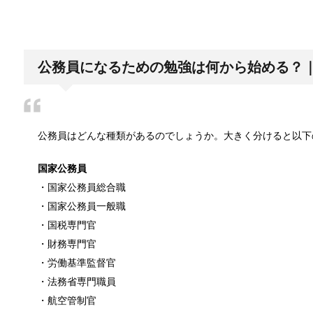
日帰り登山であったら便利なおすすめグ
登山専門店をのぞいてみると様々なメーカーから登山
公務員になるための勉強は何から始める？
ブレーカーが頻繁に落ちるようになった
公務員はどんな種類があるのでしょうか。大きく分けると以下
ついうっかり電気を使いすぎると落ちてしまうブレー
国家公務員
・国家公務員総合職
・国家公務員一般職
余ったシチューやカレーの保存方法とリ
・国税専門官
小さな子供からお年寄りまで、幅広い年代層の人に人
・財務専門官
・労働基準監督官
・法務省専門職員
男だって自分で作る楽しい料理！
・航空管制官