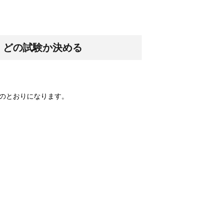
ッズをご紹介！
につかえる便...
｜どの試験か決める
！原因と対策は？
のとおりになります。
カー。夜の暗...
メイク料理！
気のあるメニ...