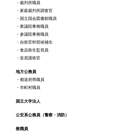
最近は男性でも料理を作る方が増えてますよね。ある
・裁判所職員
・家庭裁判所調査官
・国立国会図書館職員
・衆議院事務職員
トイレ掃除はどこからすると効果的なの
・参議院事務職員
みなさんはトイレ掃除、どこから掃除していますか？
・自衛官幹部候補生
・食品衛生監視員
・皇居護衛官
観葉植物でおしゃれ部屋を作る！ 初心者
つい人を呼びたくなるような、自慢したいほどおしゃ
地方公務員
・都道府県職員
・市町村職員
色々な作業に音楽を聴いて集中する方法
国立大学法人
作業ってなかなか長くできるものではないですよね。
公安系公務員（警察・消防）
教職員