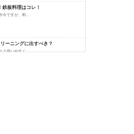
！鉄板料理はコレ！
今ですが、料...
クリーニングに出すべき？
？扱いやすく...
以上は水槽の...
すすめなどについて ！
うアイロンか...