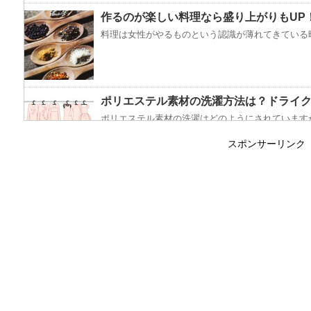
作るのが楽しい料理なら盛り上がりもUP
料理は女性がやるものという認識が薄れてきている昨
ポリエステル素材の洗濯方法は？ドライ
ポリエステル素材の洗濯はどのようにされていますか
スポンサーリンク
エビ水槽の掃除の仕方 ！
エビに限らず、どんな生き物でも水槽で飼育している
「シワアイロン 顔用」とは？使い方やお
シワアイロンと聞いて一番に思い浮かぶのは衣服に使