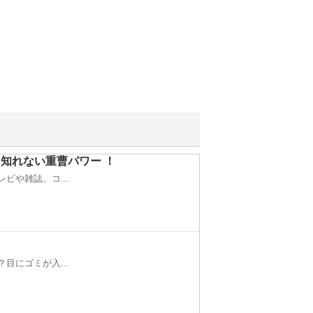
知れない重曹パワー ！
ビや雑誌、コ...
目にゴミが入...