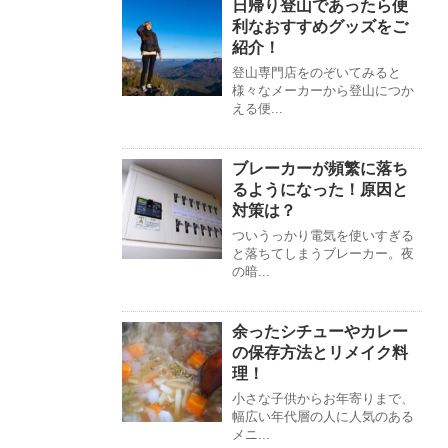
日帰り登山であったら便
利なおすすめグッズをご
紹介！
登山専門店をのぞいてみると
様々なメーカーから登山につか
える便...
ブレーカーが頻繁に落ち
るようになった！原因と
対策は？
ついうっかり電気を使いすぎる
と落ちてしまうブレーカー。夜
の暗...
余ったシチューやカレー
の保存方法とリメイク料
理！
小さな子供からお年寄りまで、
幅広い年代層の人に人気のある
メニ...