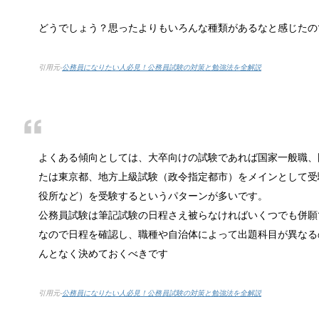
猫と死別。悲しくても最後の挨拶をしま
かつてはペットといえば犬が代表格でしたが、最近で
どうでしょう？思ったよりもいろんな種類があるなと感じたの
引用元-
公務員になりたい人必見！公務員試験の対策と勉強法を全解説
腹痛、しかも激痛・吐き気もある。どん
「おなかが痛い」という経験は誰しもあるはずです。
よくある傾向としては、大卒向けの試験であれば国家一般職、
たは東京都、地方上級試験（政令指定都市）をメインとして受
癒しを与えてくれるメダカ。その産卵時
役所など）を受験するというパターンが多いです。
かつては小川によく見かけられたメダカですが、今で
公務員試験は筆記試験の日程さえ被らなければいくつでも併願
なので日程を確認し、職種や自治体によって出題科目が異なる
んとなく決めておくべきです
点滴でできたむくみを簡単に解消する方
点滴を受けた後に、むくみができて、体が重くなった
引用元-
公務員になりたい人必見！公務員試験の対策と勉強法を全解説