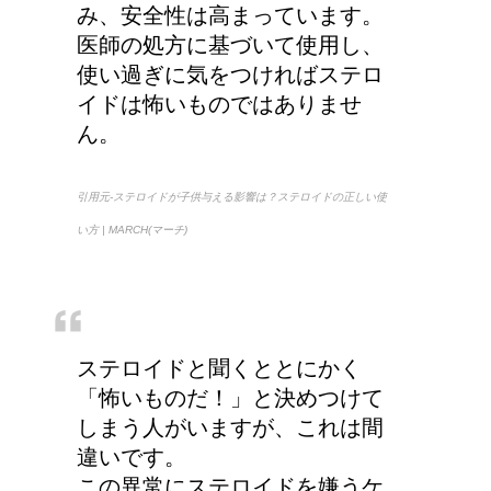
み、安全性は高まっています。
医師の処方に基づいて使用し、
リンパに転移した場合、
使い過ぎに気をつければステロ
余命って極端に短くなる
イドは怖いものではありませ
の？
ん。
副交感神経が優位だと、
引用元-ステロイドが子供与える影響は？ステロイドの正しい使
気管支はどうなるの？
い方 | MARCH(マーチ)
労災保険の請求で病院が
ステロイドと聞くととにかく
2か所の場合はどうなる
「怖いものだ！」と決めつけて
の？
しまう人がいますが、これは間
違いです。
この異常にステロイドを嫌うケ