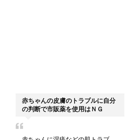
詳しく知りたい！イギリ
排卵日・高温期の数え方って？
ス式の食事マナー
リンパに転移した場合、
「好印象がキー」履歴書の封筒
の住所や番地まで手を抜かない
余命って極端に短くなる
の？
赤ちゃんの皮膚のトラブルに自分
副交感神経が優位だと、
の判断で市販薬を使用はＮＧ
気管支はどうなるの？
赤ちゃんに湿疹などの肌トラブ