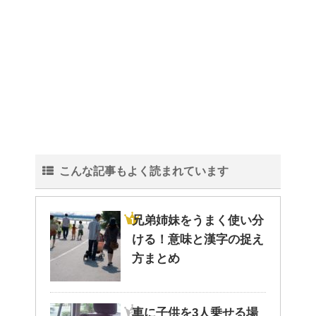
トイレ掃除はどこからすると効
果的なのか？！
観葉植物でおしゃれ部屋を作
る！ 初心者向けの種類と方法！
こんな記事もよく読まれています
色々な作業に音楽を聴いて集中
する方法！
兄弟姉妹をうまく使い分
ける！意味と漢字の捉え
方まとめ
猫と死別。悲しくても最後の挨
拶をしましょう。
車に子供を3人乗せる場