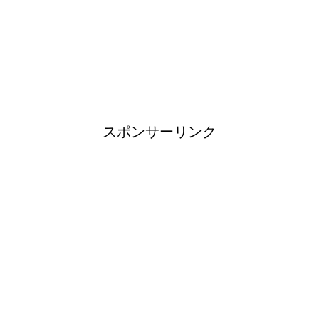
ブレーカーが頻繁に落ちるよう
になった！原因と対策は？
スポンサーリンク
余ったシチューやカレーの保存
方法とリメイク料理！
男だって自分で作る楽しい料
理！