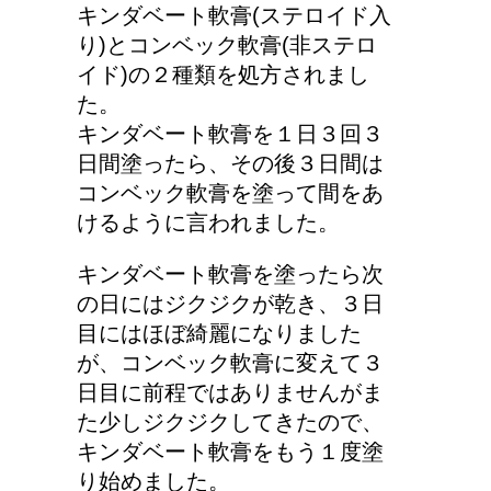
キンダベート軟膏(ステロイド入
り)とコンベック軟膏(非ステロ
イド)の２種類を処方されまし
リンパに転移した場合、
た。
余命って極端に短くなる
キンダベート軟膏を１日３回３
の？
日間塗ったら、その後３日間は
コンベック軟膏を塗って間をあ
けるように言われました。
副交感神経が優位だと、
気管支はどうなるの？
キンダベート軟膏を塗ったら次
の日にはジクジクが乾き、３日
目にはほぼ綺麗になりました
が、コンベック軟膏に変えて３
労災保険の請求で病院が
日目に前程ではありませんがま
2か所の場合はどうなる
た少しジクジクしてきたので、
の？
キンダベート軟膏をもう１度塗
り始めました。