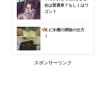
合は普通車？もしくはワ
腹痛、しかも激痛・吐き気もあ
ゴン？
る。どんなことが考えられる？
エビ水槽の掃除の仕方
！
癒しを与えてくれるメダカ。そ
の産卵時期はいつ？
高齢者の子宮からの出血
スポンサーリンク
について
点滴でできたむくみを簡単に解
消する方法！
顔にできた脂肪の粒は何
郵便局に転居届を！一人暮しの
者？原因と対策
第一歩