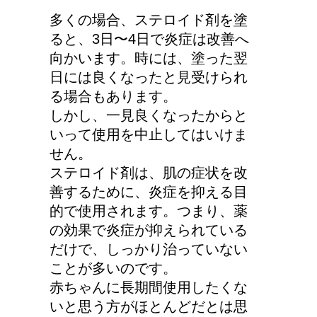
顔にできた脂肪の粒は何
多くの場合、ステロイド剤を塗
者？原因と対策
ると、3日〜4日で炎症は改善へ
向かいます。時には、塗った翌
日には良くなったと見受けられ
る場合もあります。
詳しく知りたい！イギリ
しかし、一見良くなったからと
ス式の食事マナー
いって使用を中止してはいけま
せん。
ステロイド剤は、肌の症状を改
善するために、炎症を抑える目
リンパに転移した場合、
的で使用されます。つまり、薬
余命って極端に短くなる
の効果で炎症が抑えられている
の？
だけで、しっかり治っていない
ことが多いのです。
赤ちゃんに長期間使用したくな
副交感神経が優位だと、
いと思う方がほとんどだとは思
気管支はどうなるの？