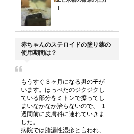
エビ水槽の掃除の仕方
！
高齢者の子宮からの出血
赤ちゃんのステロイドの塗り薬の
について
使用期間は？
顔にできた脂肪の粒は何
もうすぐ３ヶ月になる男の子が
者？原因と対策
います。ほっぺたのジクジクし
ている部分をミトンで擦ってし
まいなかなか治らないので、 １
週間前に皮膚科に連れていきま
詳しく知りたい！イギリ
した。
ス式の食事マナー
病院では脂漏性湿疹と言われ、