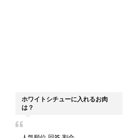
今月はピンチかも?!給料
排卵日・高温期の数え方って？
から引かれる税金は月に
よって違う？
大学の成績の評価での
「好印象がキー」履歴書の封筒
の住所や番地まで手を抜かない
『優』の位置づけは？
ホワイトシチューに入れるお肉
耳と肩が関係するの？耳
は？
の違和感の原因は「肩こ
り」？！
人気順位 回答 割合