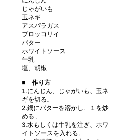
にんじん
今月はピンチかも?!給料
じゃがいも
から引かれる税金は月に
玉ネギ
よって違う？
アスパラガス
ブロッコリイ
バター
大学の成績の評価での
ホワイトソース
『優』の位置づけは？
牛乳
塩、胡椒
■ 作り方
耳と肩が関係するの？耳
1.にんじん、じゃがいも、玉ネ
の違和感の原因は「肩こ
ギを切る。
り」？！
2.鍋にバターを溶かし、１を炒
める。
3.水もしくは牛乳を注ぎ、ホワ
第二次世界大戦における
イトソースを入れる。
日本の徴兵年齢は？