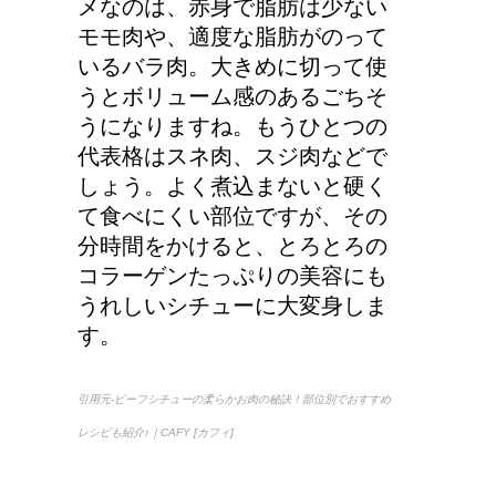
メなのは、赤身で脂肪は少ない
モモ肉や、適度な脂肪がのって
大学の成績の評価での
いるバラ肉。大きめに切って使
『優』の位置づけは？
うとボリューム感のあるごちそ
うになりますね。もうひとつの
代表格はスネ肉、スジ肉などで
しょう。よく煮込まないと硬く
耳と肩が関係するの？耳
て食べにくい部位ですが、その
の違和感の原因は「肩こ
分時間をかけると、とろとろの
り」？！
コラーゲンたっぷりの美容にも
うれしいシチューに大変身しま
す。
第二次世界大戦における
日本の徴兵年齢は？
引用元-ビーフシチューの柔らかお肉の秘訣！部位別でおすすめ
レシピも紹介♪｜CAFY [カフィ]