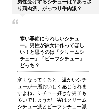
男性受けするシチューは？あっさ
気管支はどうなるの？
り鶏肉派、がっつり牛肉派？
アメリカの大学に入学す
る時の年齢って何歳位？
寒い季節にうれしいシチュ
ー。男性が彼女に作ってほし
い！と思うのは「クリームシ
チュー」「ビーフシチュー」
今月はピンチかも?!給料
どっち？
から引かれる税金は月に
よって違う？
寒くなってくると、温かいシチ
ューが一層おいしく感じられま
すよね。シチュー好きな男子も
大学の成績の評価での
多いでしょうが、実はクリーム
『優』の位置づけは？
シチュー派とビーフシチュー派