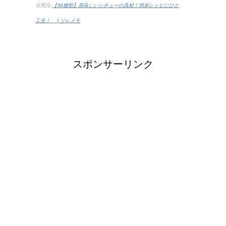
引用元-
【38種類】美味しいシチューの具材！簡単レシピにひと
工夫！ | ソレメモ
スポンサーリンク