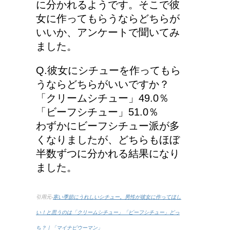
に分かれるようです。そこで彼
女に作ってもらうならどちらが
いいか、アンケートで聞いてみ
耳と肩が関係するの？耳
ました。
の違和感の原因は「肩こ
り」？！
Q.彼女にシチューを作ってもら
うならどちらがいいですか？
「クリームシチュー」49.0％
第二次世界大戦における
「ビーフシチュー」51.0％
日本の徴兵年齢は？
わずかにビーフシチュー派が多
くなりましたが、どちらもほぼ
半数ずつに分かれる結果になり
ました。
引用元-
寒い季節にうれしいシチュー。男性が彼女に作ってほし
い！と思うのは「クリームシチュー」「ビーフシチュー」どっ
ち？｜「マイナビウーマン」