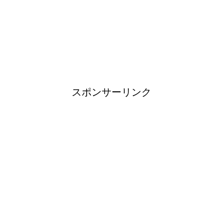
ブレーカーが頻繁に落ちるよう
になった！原因と対策は？
スポンサーリンク
余ったシチューやカレーの保存
方法とリメイク料理！
男だって自分で作る楽しい料
理！