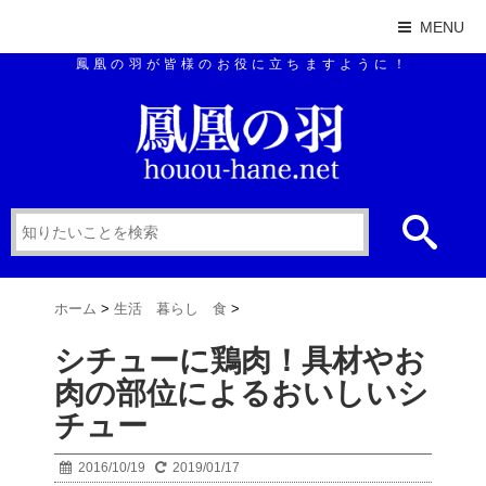
MENU
鳳凰の羽が皆様のお役に立ちますように！
ホーム
>
生活 暮らし 食
>
シチューに鶏肉！具材やお
肉の部位によるおいしいシ
チュー
2016/10/19
2019/01/17