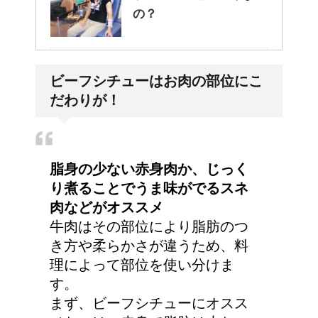
の？
副交感神経が優位だと、
ビーフシチューはお肉の部位にこ
気管支はどうなるの？
だわりが！
アメリカの大学に入学す
脂身の少ない赤身肉か、じっく
る時の年齢って何歳位？
り煮ることでうま味がでるスネ
肉などがオススメ
牛肉はその部位により脂肪のつ
き方や柔らかさが違うため、料
今月はピンチかも?!給料
理によって部位を使い分けま
から引かれる税金は月に
す。
よって違う？
まず、ビーフシチューにオスス