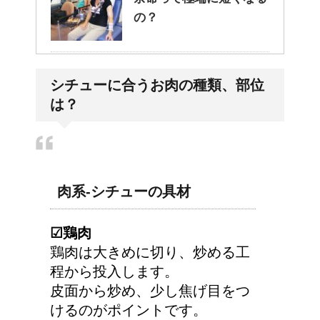
の？
副交感神経が優位だと、
シチューに合うお肉の種類、部位
気管支はどうなるの？
は？
アメリカの大学に入学す
る時の年齢って何歳位？
肉系-シチューの具材
☑︎鶏肉
鶏肉は大きめに切り、炒める工
今月はピンチかも?!給料
程から投入します。
から引かれる税金は月に
皮面から炒め、少し焦げ目をつ
よって違う？
けるのがポイントです。