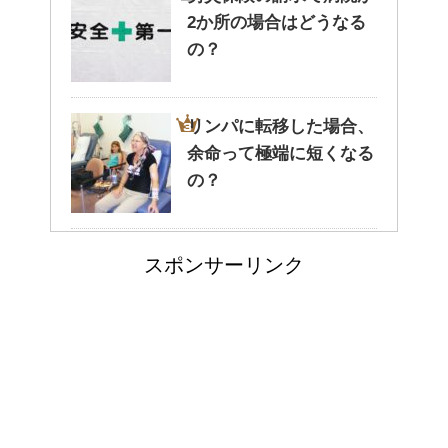
2か所の場合はどうなる
腹痛、しかも激痛・吐き気もあ
の？
る。どんなことが考えられる？
リンパに転移した場合、
余命って極端に短くなる
癒しを与えてくれるメダカ。そ
の？
の産卵時期はいつ？
副交感神経が優位だと、
スポンサーリンク
気管支はどうなるの？
点滴でできたむくみを簡単に解
消する方法！
アメリカの大学に入学す
郵便局に転居届を！一人暮しの
る時の年齢って何歳位？
第一歩