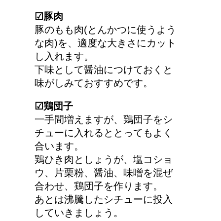
☑︎豚肉
大学の成績の評価での
豚のもも肉(とんかつに使うよう
『優』の位置づけは？
な肉)を、適度な大きさにカット
し入れます。
下味として醤油につけておくと
味がしみておすすめです。
耳と肩が関係するの？耳
の違和感の原因は「肩こ
☑︎鶏団子
り」？！
一手間増えますが、鶏団子をシ
チューに入れるととってもよく
合います。
第二次世界大戦における
鶏ひき肉としょうが、塩コショ
日本の徴兵年齢は？
ウ、片栗粉、醤油、味噌を混ぜ
合わせ、鶏団子を作ります。
あとは沸騰したシチューに投入
していきましょう。