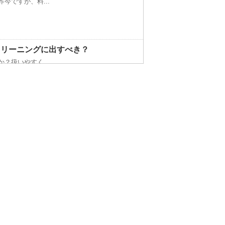
今ですが、料...
クリーニングに出すべき？
？扱いやすく...
以上は水槽の...
すすめなどについて ！
うアイロンか...