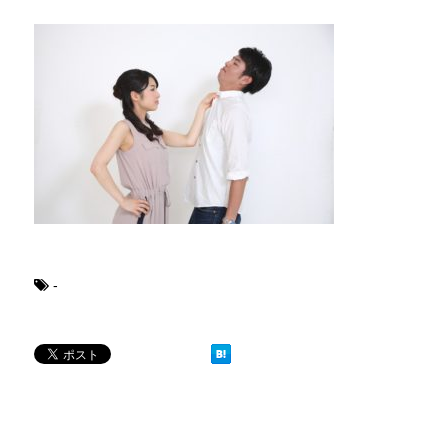
日帰り登山であったら便利なおすすめグ
登山専門店をのぞいてみると様々なメーカーから登山
ブレーカーが頻繁に落ちるようになった
ついうっかり電気を使いすぎると落ちてしまうブレー
余ったシチューやカレーの保存方法とリ
小さな子供からお年寄りまで、幅広い年代層の人に人
-
男だって自分で作る楽しい料理！
最近は男性でも料理を作る方が増えてますよね。ある