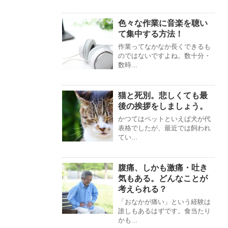
色々な作業に音楽を聴い
て集中する方法！
作業ってなかなか長くできるも
のではないですよね。数十分・
数時...
猫と死別。悲しくても最
後の挨拶をしましょう。
かつてはペットといえば犬が代
表格でしたが、最近では飼われ
てい...
腹痛、しかも激痛・吐き
気もある。どんなことが
考えられる？
「おなかが痛い」という経験は
誰しもあるはずです。食当たり
かも...