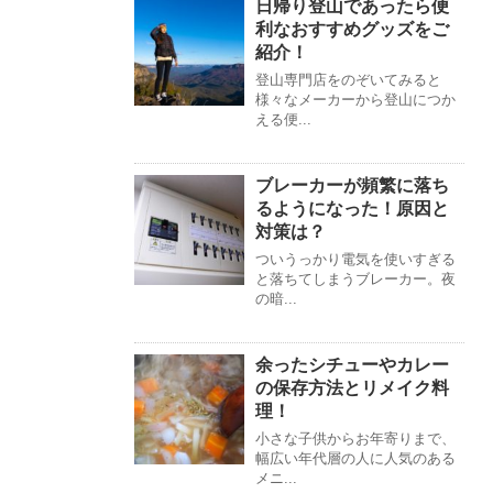
日帰り登山であったら便
利なおすすめグッズをご
紹介！
登山専門店をのぞいてみると
様々なメーカーから登山につか
える便...
ブレーカーが頻繁に落ち
るようになった！原因と
対策は？
ついうっかり電気を使いすぎる
と落ちてしまうブレーカー。夜
の暗...
余ったシチューやカレー
の保存方法とリメイク料
理！
小さな子供からお年寄りまで、
幅広い年代層の人に人気のある
メニ...