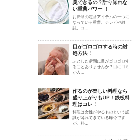
臭できるの？計り知れな
い重曹パワー ！
お掃除の定番アイテムの一つに
なっている重曹。テレビや雑
誌、コ...
目がゴロゴロする時の対
処方法！
ふとした瞬間に目がゴロゴロす
ることありませんか？目にゴミ
が入...
作るのが楽しい料理なら
盛り上がりもUP！鉄板料
理はコレ！
料理は女性がやるものという認
識が薄れてきている昨今です
が、料...