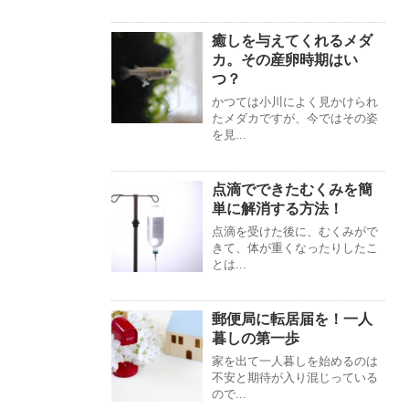
癒しを与えてくれるメダ
カ。その産卵時期はい
つ？
かつては小川によく見かけられ
たメダカですが、今ではその姿
を見...
点滴でできたむくみを簡
単に解消する方法！
点滴を受けた後に、むくみがで
きて、体が重くなったりしたこ
とは...
郵便局に転居届を！一人
暮しの第一歩
家を出て一人暮しを始めるのは
不安と期待が入り混じっている
ので...