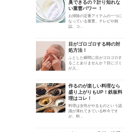
臭できるの？計り知れな
い重曹パワー ！
お掃除の定番アイテムの一つに
なっている重曹。テレビや雑
誌、コ...
目がゴロゴロする時の対
処方法！
ふとした瞬間に目がゴロゴロす
ることありませんか？目にゴミ
が入...
作るのが楽しい料理なら
盛り上がりもUP！鉄板料
理はコレ！
料理は女性がやるものという認
識が薄れてきている昨今です
が、料...