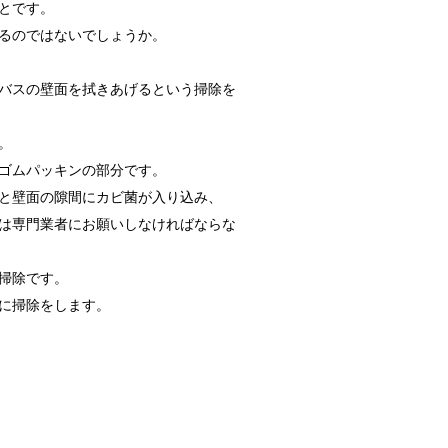
とです。
るのではないでしょうか。
バスの壁面を拭きあげるという掃除を
か？！
実はトイレに...
。
ゴムパッキンの部分です。
と壁面の隙間にカビ菌が入り込み、
向けの種類と方法！
は専門業者にお願いしなければならな
れな部屋って...
掃除です。
に掃除をします。
！
数十分・数時...