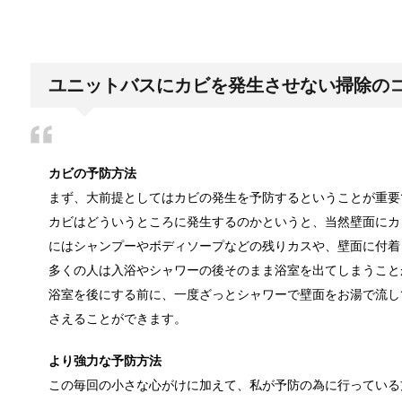
日帰り登山であったら便利なおすすめグ
登山専門店をのぞいてみると様々なメーカーから登山
ユニットバスにカビを発生させない掃除の
ブレーカーが頻繁に落ちるようになった
カビの予防方法
ついうっかり電気を使いすぎると落ちてしまうブレー
まず、大前提としてはカビの発生を予防するということが重要
カビはどういうところに発生するのかというと、当然壁面にカ
にはシャンプーやボディソープなどの残りカスや、壁面に付着
多くの人は入浴やシャワーの後そのまま浴室を出てしまうこと
余ったシチューやカレーの保存方法とリ
小さな子供からお年寄りまで、幅広い年代層の人に人
浴室を後にする前に、一度ざっとシャワーで壁面をお湯で流し
さえることができます。
より強力な予防方法
男だって自分で作る楽しい料理！
この毎回の小さな心がけに加えて、私が予防の為に行っている
最近は男性でも料理を作る方が増えてますよね。ある