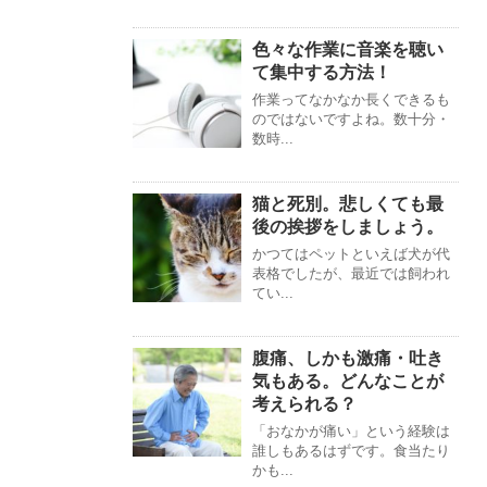
色々な作業に音楽を聴い
て集中する方法！
作業ってなかなか長くできるも
のではないですよね。数十分・
数時...
猫と死別。悲しくても最
後の挨拶をしましょう。
かつてはペットといえば犬が代
表格でしたが、最近では飼われ
てい...
腹痛、しかも激痛・吐き
気もある。どんなことが
考えられる？
「おなかが痛い」という経験は
誰しもあるはずです。食当たり
かも...