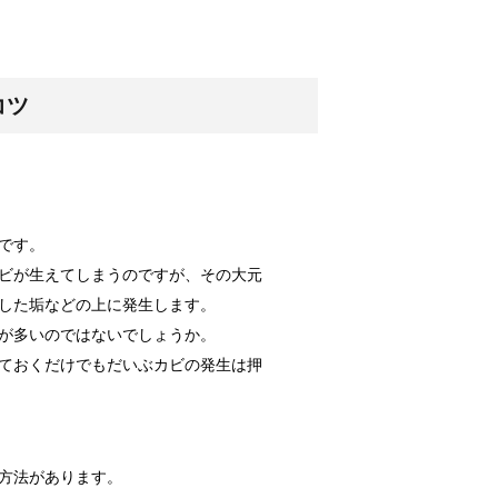
ッズをご紹介！
につかえる便...
コツ
！原因と対策は？
カー。夜の暗...
です。
ビが生えてしまうのですが、その大元
した垢などの上に発生します。
が多いのではないでしょうか。
メイク料理！
気のあるメニ...
ておくだけでもだいぶカビの発生は押
方法があります。
調査によると...