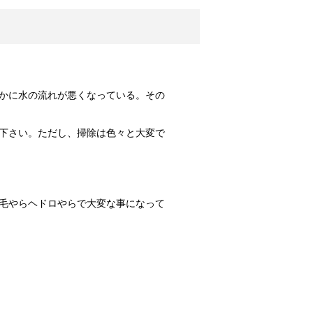
しょう。
は飼われてい...
なことが考えられる？
かに水の流れが悪くなっている。その
食当たりかも...
下さい。ただし、掃除は色々と大変で
期はいつ？
はその姿を見...
毛やらヘドロやらで大変な事になって
法！
りしたことは...