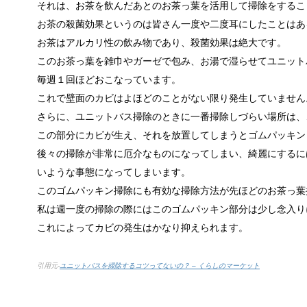
それは、お茶を飲んだあとのお茶っ葉を活用して掃除をするこ
お茶の殺菌効果というのは皆さん一度や二度耳にしたことはあ
お茶はアルカリ性の飲み物であり、殺菌効果は絶大です。
このお茶っ葉を雑巾やガーゼで包み、お湯で湿らせてユニット
トイレ掃除はどこからすると効果的なの
毎週１回ほどおこなっています。
みなさんはトイレ掃除、どこから掃除していますか？
これで壁面のカビはよほどのことがない限り発生していません
さらに、ユニットバス掃除のときに一番掃除しづらい場所は、
この部分にカビが生え、それを放置してしまうとゴムパッキン
観葉植物でおしゃれ部屋を作る！ 初心者
後々の掃除が非常に厄介なものになってしまい、綺麗にするに
つい人を呼びたくなるような、自慢したいほどおしゃ
いような事態になってしまいます。
このゴムパッキン掃除にも有効な掃除方法が先ほどのお茶っ葉
私は週一度の掃除の際にはこのゴムパッキン部分は少し念入り
これによってカビの発生はかなり抑えられます。
色々な作業に音楽を聴いて集中する方法
作業ってなかなか長くできるものではないですよね。
引用元-
ユニットバスを掃除するコツってないの？ – くらしのマーケット