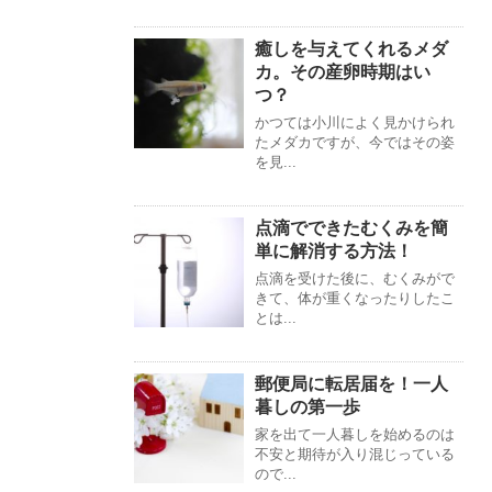
癒しを与えてくれるメダ
カ。その産卵時期はい
つ？
かつては小川によく見かけられ
たメダカですが、今ではその姿
を見...
点滴でできたむくみを簡
単に解消する方法！
点滴を受けた後に、むくみがで
きて、体が重くなったりしたこ
とは...
郵便局に転居届を！一人
暮しの第一歩
家を出て一人暮しを始めるのは
不安と期待が入り混じっている
ので...