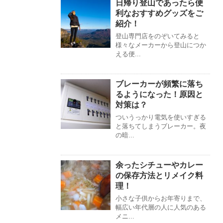
日帰り登山であったら便
利なおすすめグッズをご
紹介！
登山専門店をのぞいてみると
様々なメーカーから登山につか
える便...
ブレーカーが頻繁に落ち
るようになった！原因と
対策は？
ついうっかり電気を使いすぎる
と落ちてしまうブレーカー。夜
の暗...
余ったシチューやカレー
の保存方法とリメイク料
理！
小さな子供からお年寄りまで、
幅広い年代層の人に人気のある
メニ...