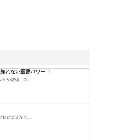
知れない重曹パワー ！
ビや雑誌、コ...
目にゴミが入...