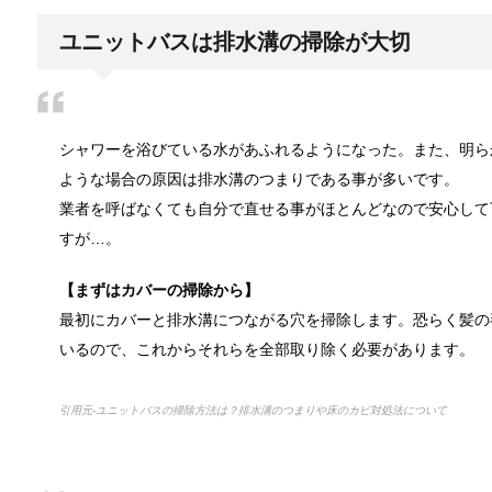
猫と死別。悲しくても最後の挨拶をしま
ユニットバスは排水溝の掃除が大切
かつてはペットといえば犬が代表格でしたが、最近で
腹痛、しかも激痛・吐き気もある。どん
シャワーを浴びている水があふれるようになった。また、明ら
「おなかが痛い」という経験は誰しもあるはずです。
ような場合の原因は排水溝のつまりである事が多いです。
業者を呼ばなくても自分で直せる事がほとんどなので安心して
すが…。
癒しを与えてくれるメダカ。その産卵時
【まずはカバーの掃除から】
かつては小川によく見かけられたメダカですが、今で
最初にカバーと排水溝につながる穴を掃除します。恐らく髪の
いるので、これからそれらを全部取り除く必要があります。
点滴でできたむくみを簡単に解消する方
引用元-ユニットバスの掃除方法は？排水溝のつまりや床のカビ対処法について
点滴を受けた後に、むくみができて、体が重くなった