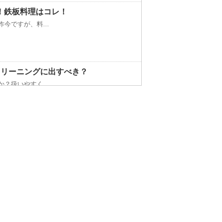
！鉄板料理はコレ！
今ですが、料...
クリーニングに出すべき？
？扱いやすく...
以上は水槽の...
すすめなどについて ！
うアイロンか...