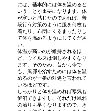
効果～組み合わせてピカ
には、基本的には体を温めると
イチ
いうことが重要になります。体
が寒いと感じたのであれば、普
段行う対策のように服を何枚も
人が死ぬ前に感じる予感
着たり、布団にくるまったりし
や予兆の3パターン
て体を温めるようにしてくださ
い。
体温が高いのが維持されるほ
ど、ウイルスは倒しやすくなり
車に子供を3人乗せる場
ます。そのため、昔から今で
合は普通車？もしくはワ
も、風邪を治すためには体を温
ゴン？
めるのが一番の対処と言われて
いるほどです。
しっかりと体を温めれば寒気も
トマトの収穫、なぜ実が
解消できますし、それだけ風邪
割れるのか？
の治りも早くなりますので、き