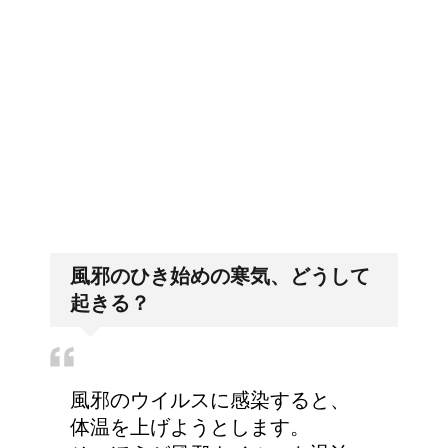
人が死ぬ前に感じる予感
排卵日・高温期の数え方って？
や予兆の3パターン
車に子供を3人乗せる場
「好印象がキー」履歴書の封筒
の住所や番地まで手を抜かない
合は普通車？もしくはワ
ゴン？
風邪のひき始めの寒気、どうして
トマトの収穫、なぜ実が
起きる？
割れるのか？
風邪のウイルスに感染すると、
手の関節にできた水泡、
体温を上げようとします。
考えられる病気は？