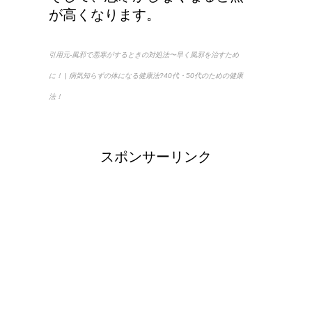
が高くなります。
引用元-風邪で悪寒がするときの対処法〜早く風邪を治すため
に！ | 病気知らずの体になる健康法?40代・50代のための健康
法！
スポンサーリンク