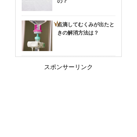
の？
る。どんなことが考えられる？
点滴してむくみが出たと
きの解消方法は？
癒しを与えてくれるメダカ。そ
の産卵時期はいつ？
病院が領収書を発行して
スポンサーリンク
くれない・・そんなこと
点滴でできたむくみを簡単に解
消する方法！
ってあるの？
トマトジュースと黒酢の
郵便局に転居届を！一人暮しの
効果～組み合わせてピカ
第一歩
イチ