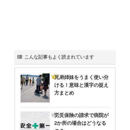
観葉植物でおしゃれ部屋を作
る！ 初心者向けの種類と方法！
こんな記事もよく読まれています
色々な作業に音楽を聴いて集中
する方法！
兄弟姉妹をうまく使い分
ける！意味と漢字の捉え
方まとめ
猫と死別。悲しくても最後の挨
拶をしましょう。
労災保険の請求で病院が
2か所の場合はどうなる
腹痛、しかも激痛・吐き気もあ