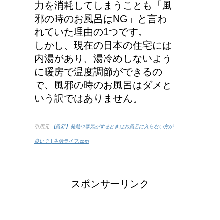
力を消耗してしまうことも「風
車に子供を3人乗せる場
邪の時のお風呂はNG」と言わ
合は普通車？もしくはワ
れていた理由の1つです。
ゴン？
しかし、現在の日本の住宅には
内湯があり、湯冷めしないよう
に暖房で温度調節ができるの
トマトの収穫、なぜ実が
で、風邪の時のお風呂はダメと
割れるのか？
いう訳ではありません。
引用元-
【風邪】発熱や寒気がするときはお風呂に入らない方が
手の関節にできた水泡、
良い？ | 生活ライフ.com
考えられる病気は？
スポンサーリンク