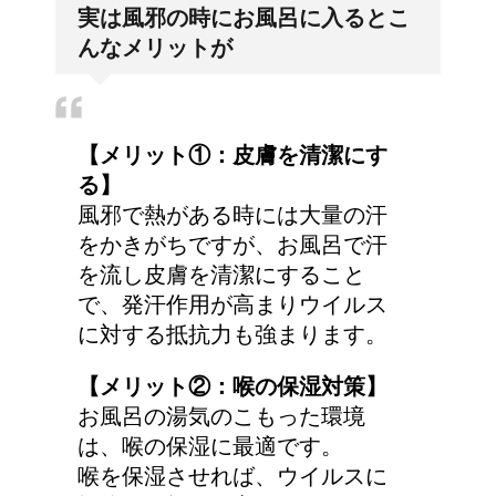
実は風邪の時にお風呂に入るとこ
くれない・・そんなこと
んなメリットが
ってあるの？
トマトジュースと黒酢の
【メリット①：皮膚を清潔にす
効果～組み合わせてピカ
る】
イチ
風邪で熱がある時には大量の汗
をかきがちですが、お風呂で汗
を流し皮膚を清潔にすること
人が死ぬ前に感じる予感
で、発汗作用が高まりウイルス
や予兆の3パターン
に対する抵抗力も強まります。
【メリット②：喉の保湿対策】
お風呂の湯気のこもった環境
車に子供を3人乗せる場
は、喉の保湿に最適です。
合は普通車？もしくはワ
喉を保湿させれば、ウイルスに
ゴン？