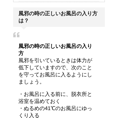
病院が領収書を発行して
風邪の時の正しいお風呂の入り方
くれない・・そんなこと
は？
ってあるの？
トマトジュースと黒酢の
風邪の時の正しいお風呂の入り
効果～組み合わせてピカ
方
イチ
風邪を引いているときは体力が
低下していますので、次のこと
を守ってお風呂に入るようにし
人が死ぬ前に感じる予感
ましょう。
や予兆の3パターン
・お風呂に入る前に、脱衣所と
浴室を温めておく
・ぬるめの41℃のお風呂にゆっ
車に子供を3人乗せる場
くり入る