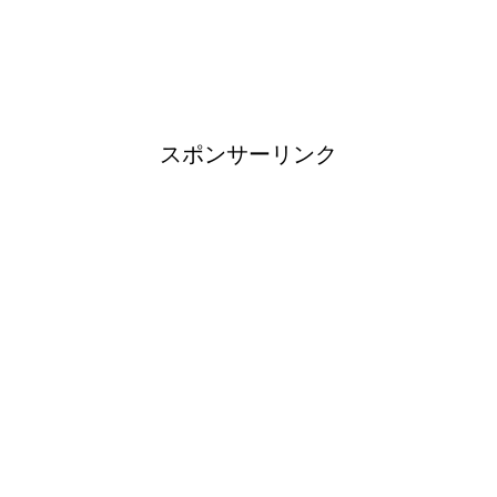
ブレーカーが頻繁に落ちるよう
になった！原因と対策は？
スポンサーリンク
余ったシチューやカレーの保存
方法とリメイク料理！
男だって自分で作る楽しい料
理！
トイレ掃除はどこからすると効
果的なのか？！