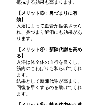
抵抗する効果も高まります。
【メリット③：鼻づまりに有
トマトの収穫、なぜ実が
効】
割れるのか？
入浴によって血管が拡張させら
れ、鼻づまり解消にも効果があ
ります。
手の関節にできた水泡、
【メリット④：新陳代謝を高め
考えられる病気は？
る】
入浴は体全体の血行を良くし、
筋肉のこわばりも和らげてくれ
ます。
結果として新陳代謝が高まり、
回復を早くするのを助けてくれ
ます。
【メリット⑤：熱を体内から逃