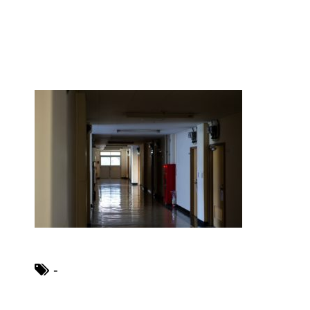
ブレーカーが頻繁に落ちるよう
になった！原因と対策は？
余ったシチューやカレーの保存
方法とリメイク料理！
男だって自分で作る楽しい料
理！
-
トイレ掃除はどこからすると効