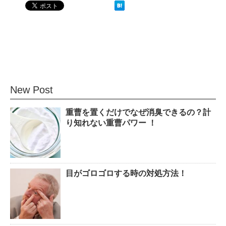
果的なのか？！
観葉植物でおしゃれ部屋を作
る！ 初心者向けの種類と方法！
New Post
重曹を置くだけでなぜ消臭できるの？計
色々な作業に音楽を聴いて集中
り知れない重曹パワー ！
する方法！
目がゴロゴロする時の対処方法！
猫と死別。悲しくても最後の挨
拶をしましょう。