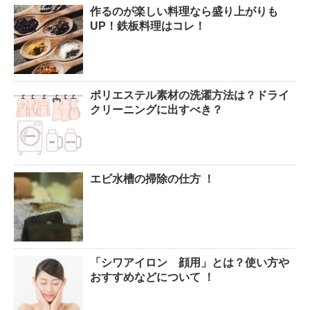
作るのが楽しい料理なら盛り上がりも
腹痛、しかも激痛・吐き気もあ
UP！鉄板料理はコレ！
る。どんなことが考えられる？
ポリエステル素材の洗濯方法は？ドライ
癒しを与えてくれるメダカ。そ
クリーニングに出すべき？
の産卵時期はいつ？
エビ水槽の掃除の仕方 ！
点滴でできたむくみを簡単に解
消する方法！
「シワアイロン 顔用」とは？使い方や
郵便局に転居届を！一人暮しの
おすすめなどについて ！
第一歩