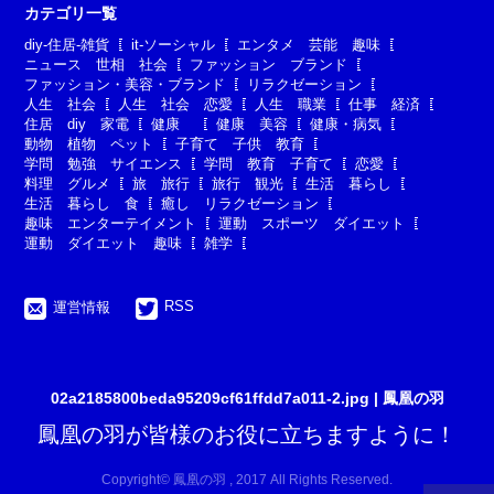
カテゴリ一覧
diy-住居-雑貨
it-ソーシャル
エンタメ 芸能 趣味
ニュース 世相 社会
ファッション ブランド
ファッション・美容・ブランド
リラクゼーション
人生 社会
人生 社会 恋愛
人生 職業
仕事 経済
住居 diy 家電
健康
健康 美容
健康・病気
動物 植物 ペット
子育て 子供 教育
学問 勉強 サイエンス
学問 教育 子育て
恋愛
料理 グルメ
旅 旅行
旅行 観光
生活 暮らし
生活 暮らし 食
癒し リラクゼーション
趣味 エンターテイメント
運動 スポーツ ダイエット
運動 ダイエット 趣味
雑学
RSS
運営情報
02a2185800beda95209cf61ffdd7a011-2.jpg | 鳳凰の羽
鳳凰の羽が皆様のお役に立ちますように！
Copyright© 鳳凰の羽 , 2017 All Rights Reserved.