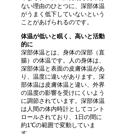
ない理由のひとつに、深部体温
猫の長毛は雑種でも可愛
がうまく低下していないという
いの？！
ことがあげられるのです。
体温が低いと眠く、高いと活動
的に
労災保険の請求で病院が
深部体温とは、身体の深部（直
2か所の場合はどうなる
腸）の体温です。人の身体は、
の？
深部体温と表面の皮膚体温があ
り、温度に違いがあります。深
部体温は皮膚体温と違い、外界
人が死ぬ前に感じる予感
の温度の影響を受けにくいよう
や予兆の3パターン
に調節されています。深部体温
は人間の体内時計としてコント
ロールされており、1日の間に
約1℃の範囲で変動していま
車に子供を3人乗せる場
す。