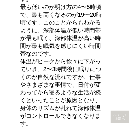
合は普通車？もしくはワ
最も低いのが明け方の4〜5時頃
ゴン？
で、最も高くなるのが19〜20時
頃です。このことからもわかる
ように、深部体温が低い時間帯
が最も眠く、深部体温が高い時
間が最も眠気を感じにくい時間
帯なのです。
体温がピークから徐々に下がっ
ていき、2〜3時間後に眠りにつ
くのが自然な流れですが、仕事
やさまざまな事情で、日付が変
わってから寝るような生活が続
くといったことが原因となり、
身体のリズムが乱れて深部体温
がコントロールできなくなりま
ページ
上部へ
す。