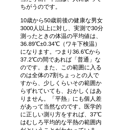
ちがうのです。
車に子供を3人乗せる場
10歳から50歳前後の健康な男女
合は普通車？もしくはワ
3000人以上に対し、実測で30分
ゴン？
測ったときの体温の平均値は、
36.89℃±0.34℃（ワキ下検温）
になります。つまり36.6℃から
37.2℃の間であれば「普通」な
のです。また、この範囲に入る
のは全体の7割ちょっとの人で
すから、少しくらいその範囲か
らずれていても、おかしくはあ
りません。「平熱」にも個人差
があって当然なのです。医学的
に正しい測り方をすれば、37℃
はむしろ平均的な平熱の範囲内
だということがわかっていま