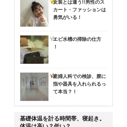
女装とは違う!!男性のス
カート・ファッションは
勇気がいる！
エビ水槽の掃除の仕方
！
産婦人科での検診、膣に
指や器具を入れられるっ
て本当？！
どっちが正しいの?!夜間
基礎体温を計る時間帯、寝起き。
走行で車のライトは上向
体温は高い？低い？