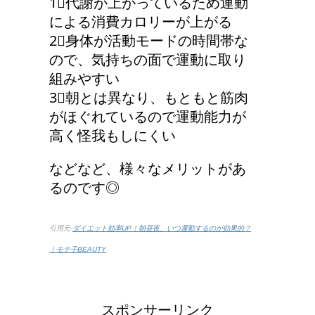
1︎⃣代謝が上がっているため運動
による消費カロリーが上がる
2︎⃣身体が活動モードの時間帯な
ので、気持ちの面で運動に取り
労災保険の請求で病院が
組みやすい
2か所の場合はどうなる
3︎⃣朝とは異なり、もともと筋肉
の？
がほぐれているので運動能力が
高く怪我もしにくい
人が死ぬ前に感じる予感
などなど、様々なメリットがあ
や予兆の3パターン
るのです◎
引用元-
ダイエット効率UP！朝昼夜、いつ運動するのが効果的？
｜モテ子BEAUTY
車に子供を3人乗せる場
合は普通車？もしくはワ
ゴン？
スポンサーリンク