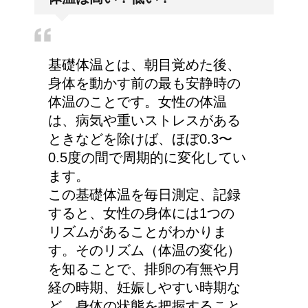
き？下向き？
高齢者の子宮からの出血
基礎体温とは、朝目覚めた後、
について
身体を動かす前の最も安静時の
体温のことです。女性の体温
は、病気や重いストレスがある
ときなどを除けば、ほぼ0.3〜
詳しく知りたい！イギリ
0.5度の間で周期的に変化してい
ス式の食事マナー
ます。
この基礎体温を毎日測定、記録
すると、女性の身体には1つの
リズムがあることがわかりま
猫の長毛は雑種でも可愛
す。そのリズム（体温の変化）
いの？！
を知ることで、排卵の有無や月
経の時期、妊娠しやすい時期な
ど、身体の状態を把握すること