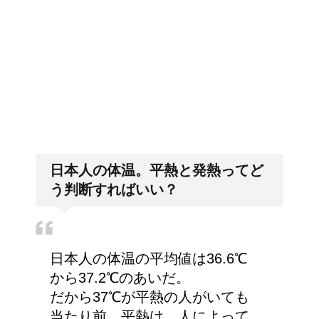
ス式の食事マナー
猫の長毛は雑種でも可愛
「好印象がキー」履歴書の封筒
の住所や番地まで手を抜かない
いの？！
日本人の体温。平熱と発熱ってど
労災保険の請求で病院が
う判断すればいい？
2か所の場合はどうなる
の？
日本人の体温の平均値は36.6℃
人が死ぬ前に感じる予感
から37.2℃のあいだ。
や予兆の3パターン
だから37℃が平熱の人がいても
当たり前。平熱は、人によって