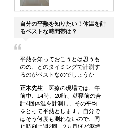
どっちが正しいの?!夜間
自分の平熱を知りたい！体温を計
走行で車のライトは上向
るベストな時間帯は？
き？下向き？
高齢者の子宮からの出血
平熱を知っておこうとは思うも
について
のの、どのタイミングで計測す
るのがベストなのでしょうか。
正木先生
医療の現場では、午
詳しく知りたい！イギリ
前中、14時、20時、就寝前の合
ス式の食事マナー
計4回体温を計測し、その平均
をとって平熱とします。自分で
はそう何度も測れないので、同
じ時刻に週2回、2カ月ほど継続