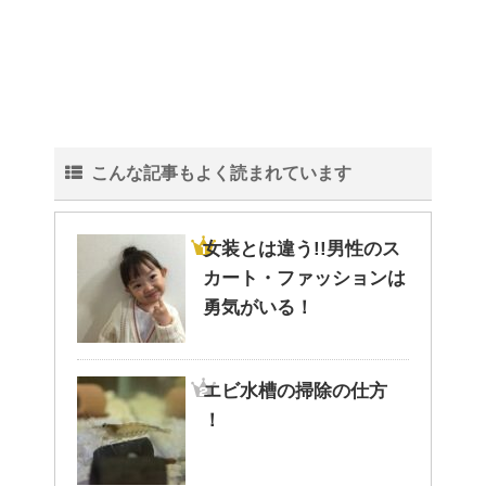
観葉植物でおしゃれ部屋を作
る！ 初心者向けの種類と方法！
こんな記事もよく読まれています
色々な作業に音楽を聴いて集中
する方法！
女装とは違う!!男性のス
カート・ファッションは
勇気がいる！
猫と死別。悲しくても最後の挨
拶をしましょう。
エビ水槽の掃除の仕方
！
腹痛、しかも激痛・吐き気もあ
る。どんなことが考えられる？