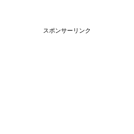
ブレーカーが頻繁に落ちるよう
になった！原因と対策は？
スポンサーリンク
余ったシチューやカレーの保存
方法とリメイク料理！
男だって自分で作る楽しい料
理！
トイレ掃除はどこからすると効
果的なのか？！