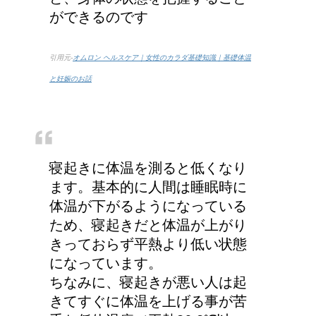
ができるのです
労災保険の請求で病院が
2か所の場合はどうなる
の？
引用元-
オムロン ヘルスケア｜女性のカラダ基礎知識｜基礎体温
と妊娠のお話
人が死ぬ前に感じる予感
や予兆の3パターン
寝起きに体温を測ると低くなり
ます。基本的に人間は睡眠時に
体温が下がるようになっている
車に子供を3人乗せる場
ため、寝起きだと体温が上がり
合は普通車？もしくはワ
きっておらず平熱より低い状態
ゴン？
になっています。
ちなみに、寝起きが悪い人は起
きてすぐに体温を上げる事が苦