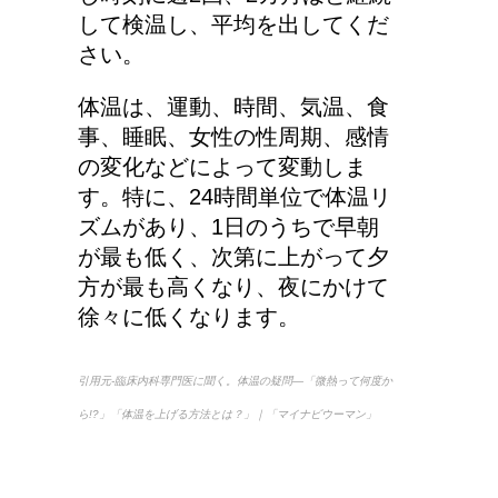
猫の長毛は雑種でも可愛
して検温し、平均を出してくだ
いの？！
さい。
体温は、運動、時間、気温、食
事、睡眠、女性の性周期、感情
労災保険の請求で病院が
の変化などによって変動しま
2か所の場合はどうなる
す。特に、24時間単位で体温リ
の？
ズムがあり、1日のうちで早朝
が最も低く、次第に上がって夕
方が最も高くなり、夜にかけて
人が死ぬ前に感じる予感
徐々に低くなります。
や予兆の3パターン
引用元-臨床内科専門医に聞く。体温の疑問—「微熱って何度か
ら!?」「体温を上げる方法とは？」｜「マイナビウーマン」
車に子供を3人乗せる場
合は普通車？もしくはワ