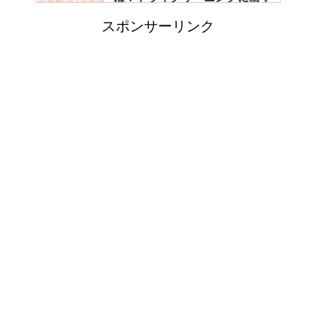
べき？
スポンサーリンク
エビ水槽の掃除の仕方 ！
「シワアイロン 顔用」とは？
使い方やおすすめなどについて
！
日帰り登山であったら便利なお
すすめグッズをご紹介！