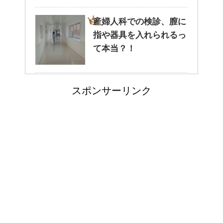
産婦人科での検診、膣に
指や器具を入れられるっ
癒しを与えてくれるメダカ。そ
て本当？！
の産卵時期はいつ？
どっちが正しいの?!夜間
スポンサーリンク
走行で車のライトは上向
点滴でできたむくみを簡単に解
消する方法！
き？下向き？
高齢者の子宮からの出血
郵便局に転居届を！一人暮しの
について
第一歩
詳しく知りたい！イギリ
排卵日・高温期の数え方って？