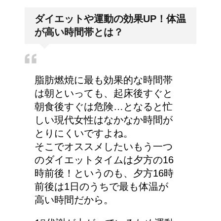
どっちが正しいの?!夜間
ダイエットや運動の効果UP！体温
走行で車のライトは上向
が高い時間帯とは？
き？下向き？
高齢者の子宮からの出血
脂肪燃焼に最も効果的な時間帯
について
は朝といっても、起床後すぐと
朝食後すぐは危険…となると忙
しい現代女性はなかなか時間が
とりにくいですよね。
詳しく知りたい！イギリ
そこでオススメしたいもう一つ
ス式の食事マナー
のダイエットタイムは夕方の16
時前後！というのも、夕方16時
前後は1日のうちで最も体温が
高い時間だから。
猫の長毛は雑種でも可愛
いの？！