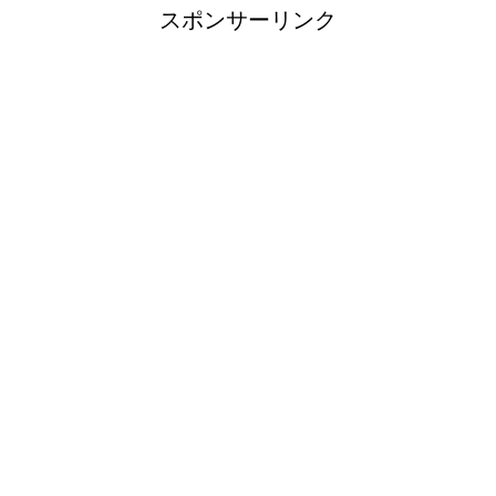
スポンサーリンク
エビ水槽の掃除の仕方 ！
「シワアイロン 顔用」とは？
使い方やおすすめなどについて
！
日帰り登山であったら便利なお
すすめグッズをご紹介！
ブレーカーが頻繁に落ちるよう