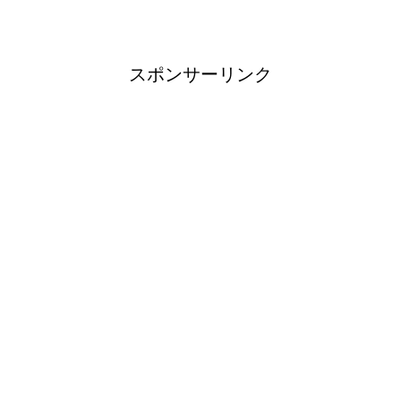
になった！原因と対策は？
スポンサーリンク
余ったシチューやカレーの保存
方法とリメイク料理！
男だって自分で作る楽しい料
理！
トイレ掃除はどこからすると効
果的なのか？！