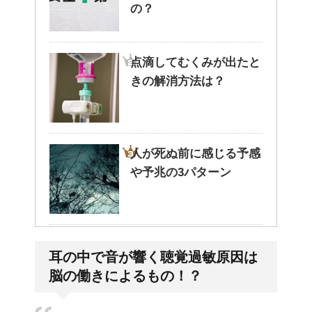
の？
点滴してむくみが出たと
きの解消方法は？
人が死ぬ前に感じる予感
や予兆の3パターン
トマトの収穫、なぜ実が
耳の中で音が響く聴覚過敏原因は
割れるのか？
脳の働きによるもの！？