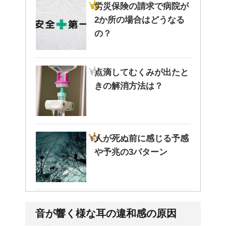
労災保険の請求で病院が
2か所の場合はどうなる
の？
点滴してむくみが出たと
きの解消方法は？
人が死ぬ前に感じる予感
や予兆の3パターン
トマトの収穫、なぜ実が
音が響く様な耳の違和感の原因
割れるのか？