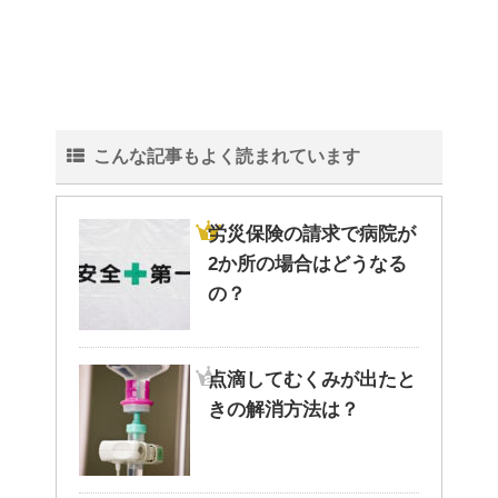
観葉植物でおしゃれ部屋を作
る！ 初心者向けの種類と方法！
こんな記事もよく読まれています
色々な作業に音楽を聴いて集中
する方法！
労災保険の請求で病院が
2か所の場合はどうなる
の？
猫と死別。悲しくても最後の挨
拶をしましょう。
点滴してむくみが出たと
きの解消方法は？
腹痛、しかも激痛・吐き気もあ
る。どんなことが考えられる？