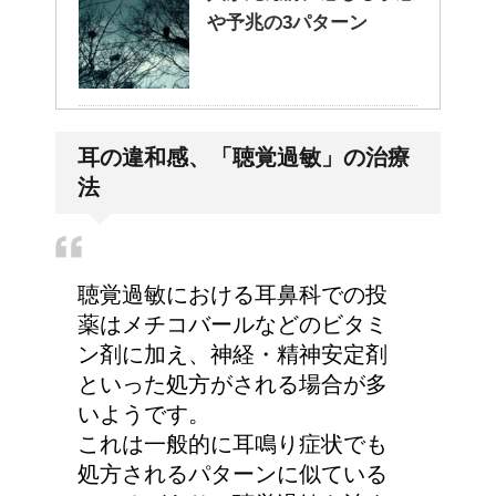
や予兆の3パターン
トマトの収穫、なぜ実が
耳の違和感、「聴覚過敏」の治療
割れるのか？
法
猫のゴロゴロ音、急に言
聴覚過敏における耳鼻科での投
わなくなった理由は何？
薬はメチコバールなどのビタミ
ン剤に加え、神経・精神安定剤
といった処方がされる場合が多
いようです。
これは一般的に耳鳴り症状でも
処方されるパターンに似ている