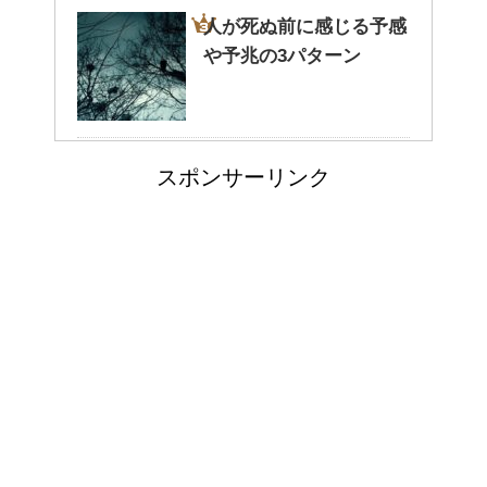
人が死ぬ前に感じる予感
や予兆の3パターン
癒しを与えてくれるメダカ。そ
の産卵時期はいつ？
トマトの収穫、なぜ実が
スポンサーリンク
割れるのか？
点滴でできたむくみを簡単に解
消する方法！
猫のゴロゴロ音、急に言
郵便局に転居届を！一人暮しの
わなくなった理由は何？
第一歩
排卵日・高温期の数え方って？