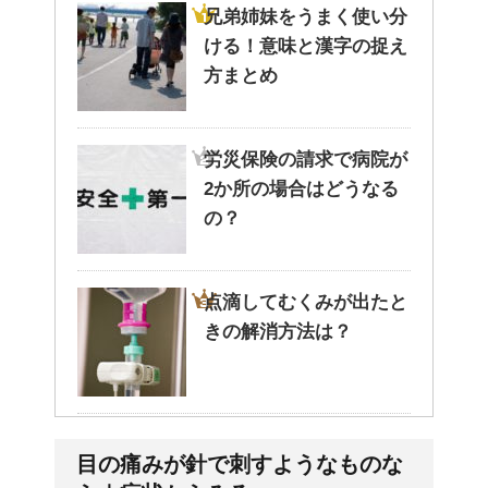
兄弟姉妹をうまく使い分
ける！意味と漢字の捉え
方まとめ
労災保険の請求で病院が
2か所の場合はどうなる
の？
点滴してむくみが出たと
きの解消方法は？
病院が領収書を発行して
目の痛みが針で刺すようなものな
くれない・・そんなこと