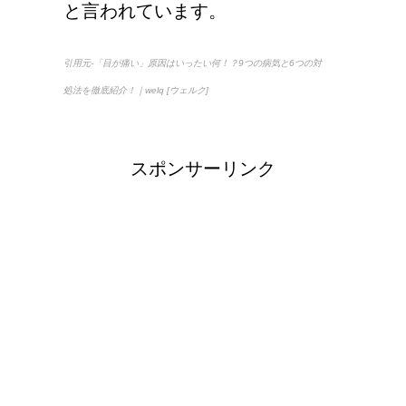
と言われています。
ゴン？
引用元-「目が痛い」原因はいったい何！？9つの病気と6つの対
顔にできた脂肪の粒は何
処法を徹底紹介！｜welq [ウェルク]
者？原因と対策
スポンサーリンク
手の関節にできた水泡、
考えられる病気は？