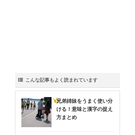
トイレ掃除はどこからすると効
果的なのか？！
観葉植物でおしゃれ部屋を作
る！ 初心者向けの種類と方法！
こんな記事もよく読まれています
色々な作業に音楽を聴いて集中
する方法！
兄弟姉妹をうまく使い分
ける！意味と漢字の捉え
方まとめ
猫と死別。悲しくても最後の挨
拶をしましょう。