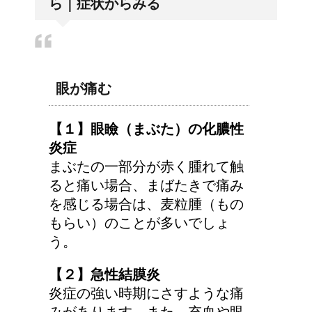
ら｜症状からみる
ってあるの？
人が死ぬ前に感じる予感
や予兆の3パターン
眼が痛む
【１】眼瞼（まぶた）の化膿性
炎症
リンパに転移した場合、
まぶたの一部分が赤く腫れて触
余命って極端に短くなる
ると痛い場合、まばたきで痛み
の？
を感じる場合は、麦粒腫（もの
もらい）のことが多いでしょ
う。
トマトの収穫、なぜ実が
割れるのか？
【２】急性結膜炎
炎症の強い時期にさすような痛