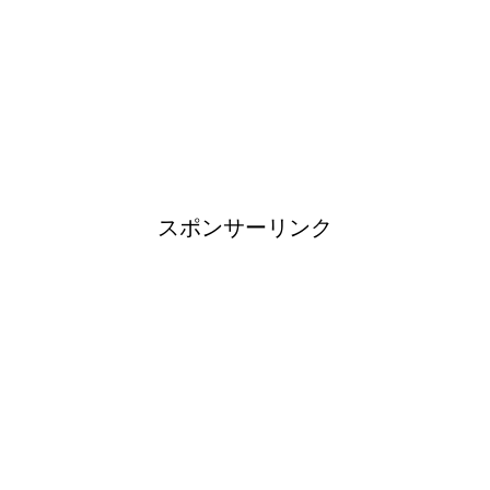
すすめグッズをご紹介！
ブレーカーが頻繁に落ちるよう
になった！原因と対策は？
スポンサーリンク
余ったシチューやカレーの保存
方法とリメイク料理！
男だって自分で作る楽しい料
理！