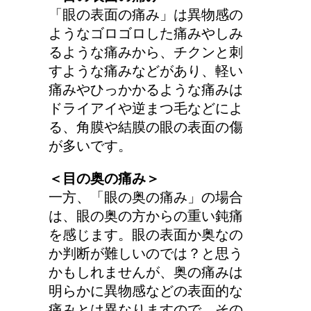
「眼の表面の痛み」は異物感の
顔にできた脂肪の粒は何
ようなゴロゴロした痛みやしみ
者？原因と対策
るような痛みから、チクンと刺
すような痛みなどがあり、軽い
痛みやひっかかるような痛みは
ドライアイや逆まつ毛などによ
手の関節にできた水泡、
る、角膜や結膜の眼の表面の傷
考えられる病気は？
が多いです。
＜目の奥の痛み＞
一方、「眼の奥の痛み」の場合
は、眼の奥の方からの重い鈍痛
を感じます。眼の表面か奥なの
か判断が難しいのでは？と思う
かもしれませんが、奥の痛みは
明らかに異物感などの表面的な
痛みとは異なりますので、その