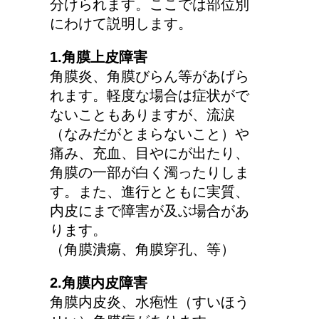
分けられます。ここでは部位別
にわけて説明します。
リンパに転移した場合、
1.角膜上皮障害
余命って極端に短くなる
角膜炎、角膜びらん等があげら
の？
れます。軽度な場合は症状がで
ないこともありますが、流涙
（なみだがとまらないこと）や
トマトの収穫、なぜ実が
痛み、充血、目やにが出たり、
割れるのか？
角膜の一部が白く濁ったりしま
す。また、進行とともに実質、
内皮にまで障害が及ぶ場合があ
ります。
車に子供を3人乗せる場
（角膜潰瘍、角膜穿孔、等）
合は普通車？もしくはワ
ゴン？
2.角膜内皮障害
角膜内皮炎、水疱性（すいほう