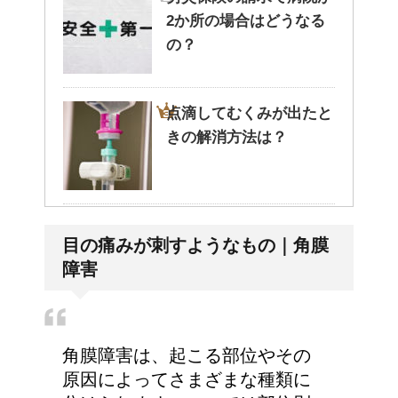
2か所の場合はどうなる
の？
点滴してむくみが出たと
きの解消方法は？
病院が領収書を発行して
目の痛みが刺すようなもの｜角膜
くれない・・そんなこと
障害
ってあるの？
人が死ぬ前に感じる予感
角膜障害は、起こる部位やその
や予兆の3パターン
原因によってさまざまな種類に