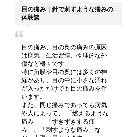
病院が領収書を発行して
目の痛み｜針で刺すような痛みの
くれない・・そんなこと
体験談
ってあるの？
人が死ぬ前に感じる予感
目の痛み、目の奥の痛みの原因
や予兆の3パターン
は病気、生活習慣、物理的な外
傷など様々です。
特に角膜や目の奥には多くの神
経があり、目の中に小さな汚れ
リンパに転移した場合、
が入っただけでも目の痛みを伴
余命って極端に短くなる
います。
の？
また、同じ痛みであっても病気
や人によって、 「燃えるような
痛み」、「ずきずきする痛
トマトの収穫、なぜ実が
み」、「刺すような痛み」な
割れるのか？