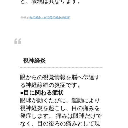
ど、表現は異なります。
引用元-
目の痛み・目の奥の痛みの原因
車に子供を3人乗せる場
合は普通車？もしくはワ
ゴン？
視神経炎
顔にできた脂肪の粒は何
者？原因と対策
眼からの視覚情報を脳へ伝達す
る神経線維の炎症です。
●目に関わる症状
眼球が動くたびに、運動により
手の関節にできた水泡、
視神経炎を起こし、目の痛みを
考えられる病気は？
発症します。 痛みは眼球だけで
なく、目の後ろの痛みとして現