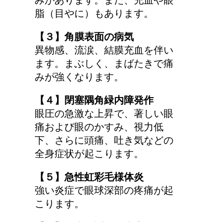
みがあります。また、充血や眼
脂（目やに）もあります。
車に子供を3人乗せる場
合は普通車？もしくはワ
【３】角膜表面の病気
ゴン？
異物感、流涙、結膜充血を伴い
ます。まぶしく、まばたきで痛
みが強くなります。
顔にできた脂肪の粒は何
者？原因と対策
【４】閉塞隅角緑内障発作
眼圧の急激な上昇で、著しい眼
痛および眼のかすみ、視力低
下、さらに頭痛、吐き気などの
手の関節にできた水泡、
全身症状が起こります。
考えられる病気は？
【５】急性虹彩毛様体炎
強い炎症で眼球深部の疼痛が起
こります。