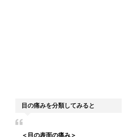
第一歩
リンパに転移した場合、
排卵日・高温期の数え方って？
余命って極端に短くなる
の？
トマトの収穫、なぜ実が
「好印象がキー」履歴書の封筒
の住所や番地まで手を抜かない
割れるのか？
目の痛みを分類してみると
車に子供を3人乗せる場
合は普通車？もしくはワ
ゴン？
＜目の表面の痛み＞