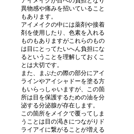
アイメイクが目への負担となり
人が死ぬ前に感じる予感
異物感や痛みを招いていること
や予兆の3パターン
もあります。
アイメイクの中には薬剤や接着
剤を使用したり、色素を入れる
ものもありますがこれらのもの
リンパに転移した場合、
は目にとってたいへん負担にな
余命って極端に短くなる
るということを理解しておくこ
の？
とは大切です。
また、まぶたの際の部分にアイ
ラインやアイシャドーを塗る方
トマトの収穫、なぜ実が
もいらっしゃいますが、この箇
割れるのか？
所は目を保護するための油を分
泌する分泌腺が存在します。
この箇所をメイクで覆ってしま
うことは目の渇きにつながりド
車に子供を3人乗せる場
ライアイに繋がることが増える
合は普通車？もしくはワ