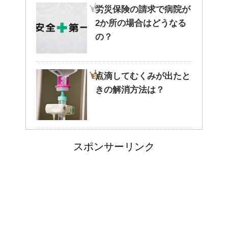
労災保険の請求で病院が
2か所の場合はどうなる
腹痛、しかも激痛・吐き気もあ
の？
る。どんなことが考えられる？
点滴してむくみが出たと
きの解消方法は？
癒しを与えてくれるメダカ。そ
の産卵時期はいつ？
病院が領収書を発行して
スポンサーリンク
くれない・・そんなこと
点滴でできたむくみを簡単に解
消する方法！
ってあるの？
人が死ぬ前に感じる予感
郵便局に転居届を！一人暮しの
や予兆の3パターン