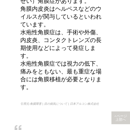
せい）角膜症があります。
顔にできた脂肪の粒は何
角膜内皮炎はヘルペスなどのウ
者？原因と対策
イルスが関与しているといわれ
ています。
水疱性角膜症は、手術や外傷、
内皮炎、コンタクトレンズの長
手の関節にできた水泡、
期使用などによって発症しま
考えられる病気は？
す。
水疱性角膜症では視力の低下、
痛みをともない、最も重症な場
合には角膜移植が必要となりま
す。
引用元-角膜障害 | 目の病気について | 日本アルコン株式会社
ページ
上部へ