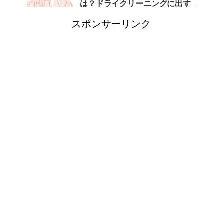
は？ドライクリーニングに出す
べき？
スポンサーリンク
エビ水槽の掃除の仕方 ！
「シワアイロン 顔用」とは？
使い方やおすすめなどについて
！
日帰り登山であったら便利なお
すすめグッズをご紹介！