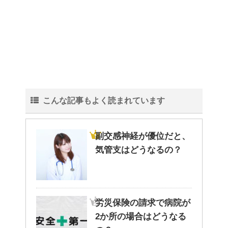
観葉植物でおしゃれ部屋を作
る！ 初心者向けの種類と方法！
色々な作業に音楽を聴いて集中
こんな記事もよく読まれています
する方法！
副交感神経が優位だと、
気管支はどうなるの？
猫と死別。悲しくても最後の挨
拶をしましょう。
労災保険の請求で病院が
腹痛、しかも激痛・吐き気もあ
2か所の場合はどうなる
る。どんなことが考えられる？