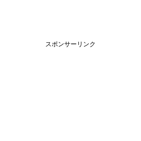
ブレーカーが頻繁に落ちるよう
になった！原因と対策は？
スポンサーリンク
余ったシチューやカレーの保存
方法とリメイク料理！
男だって自分で作る楽しい料
理！
トイレ掃除はどこからすると効
果的なのか？！