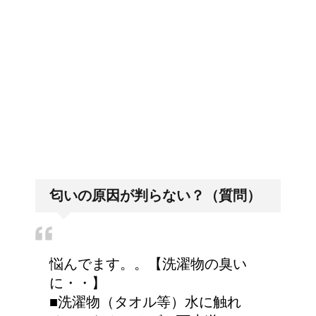
排卵日・高温期の数え方って？
詳しく知りたい！イギリ
ス式の食事マナー
「好印象がキー」履歴書の封筒
の住所や番地まで手を抜かない
猫の長毛は雑種でも可愛
いの？！
匂いの原因が判らない？（質問）
悩んでます。。【洗濯物の臭い
に・・】
■洗濯物（タオル等）水に触れ