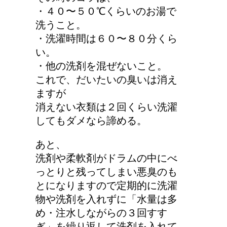
詳しく知りたい！イギリ
・４０〜５０℃くらいのお湯で
ス式の食事マナー
洗うこと。
・洗濯時間は６０〜８０分くら
い。
・他の洗剤を混ぜないこと。
猫の長毛は雑種でも可愛
これで、だいたいの臭いは消え
いの？！
ますが
消えない衣類は２回くらい洗濯
してもダメなら諦める。
あと、
洗剤や柔軟剤がドラムの中にべ
っとりと残ってしまい悪臭のも
とになりますので定期的に洗濯
物や洗剤を入れずに「水量は多
め・注水しながらの３回すす
ぎ」を繰り返して洗剤を入れて