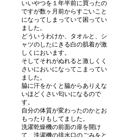
いいやつを１年半前に買ったの
ですが数ヶ月前からすごいこと
になってしまっていて困ってい
詳しく知りたい！イギリ
ました。
ス式の食事マナー
どういうわけか、タオルと、シ
ャツのしたにきる白の肌着が激
しくにおいます。
そしてそれがぬれると激しくく
猫の長毛は雑種でも可愛
さいにおいになってこまってい
いの？！
ました。
脇に汗をかくと脇からありえな
いほどくさい匂いになるので
す。
自分の体質が変わったのかとお
もったりもしてました。
洗濯乾燥機の前面の扉を開け
て、洗濯機の排水口のごみをと