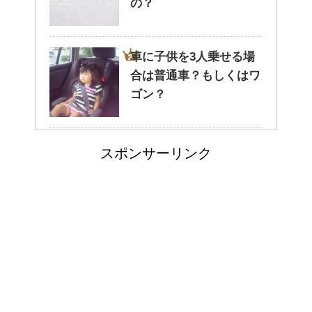
の？
車に子供を3人乗せる場
癒しを与えてくれるメダカ。そ
合は普通車？もしくはワ
の産卵時期はいつ？
ゴン？
エビ水槽の掃除の仕方
点滴でできたむくみを簡単に解
スポンサーリンク
消する方法！
！
郵便局に転居届を！一人暮しの
高齢者の子宮からの出血
第一歩
について