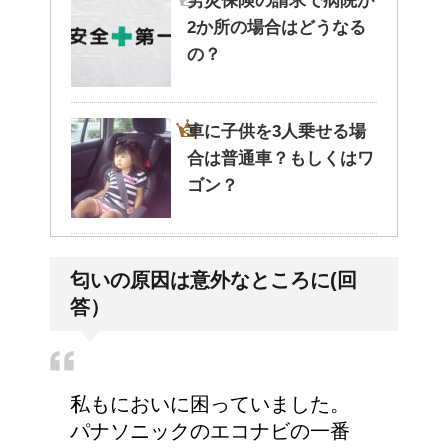
労災保険の請求で病院が
2か所の場合はどうなる
の？
車に子供を3人乗せる場
合は普通車？もしくはワ
ゴン？
エビ水槽の掃除の仕方
匂いの原因は意外なところに(回
！
答）
高齢者の子宮からの出血
私もにおいに困っていました。
について
パナソニックのエコナビの一番