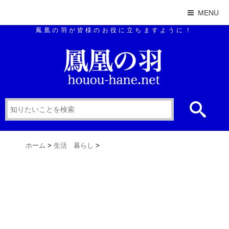
MENU
鳳凰の羽が皆様のお役に立ちますように！
ホーム
>
生活 暮らし
>