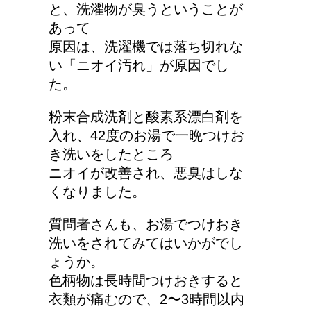
と、洗濯物が臭うということが
詳しく知りたい！イギリ
あって
ス式の食事マナー
原因は、洗濯機では落ち切れな
い「ニオイ汚れ」が原因でし
た。
猫の長毛は雑種でも可愛
粉末合成洗剤と酸素系漂白剤を
いの？！
入れ、42度のお湯で一晩つけお
き洗いをしたところ
ニオイが改善され、悪臭はしな
くなりました。
質問者さんも、お湯でつけおき
洗いをされてみてはいかがでし
ょうか。
色柄物は長時間つけおきすると
衣類が痛むので、2〜3時間以内