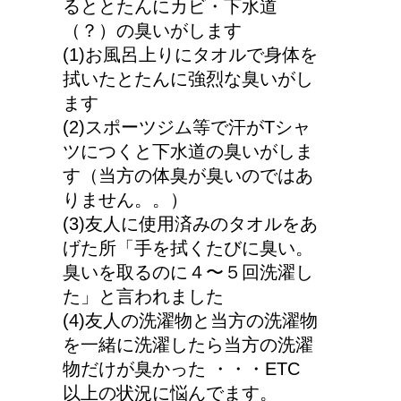
るととたんにカビ・下水道
（？）の臭いがします
(1)お風呂上りにタオルで身体を
拭いたとたんに強烈な臭いがし
ます
(2)スポーツジム等で汗がTシャ
ツにつくと下水道の臭いがしま
す（当方の体臭が臭いのではあ
りません。。）
(3)友人に使用済みのタオルをあ
げた所「手を拭くたびに臭い。
臭いを取るのに４〜５回洗濯し
た」と言われました
(4)友人の洗濯物と当方の洗濯物
を一緒に洗濯したら当方の洗濯
物だけが臭かった ・・・ETC
以上の状況に悩んでます。