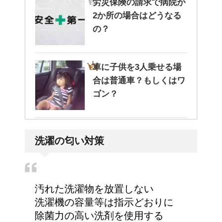
労災保険の請求で病院が
2か所の場合はどうなる
の？
車に子供を3人乗せる場
合は普通車？もしくはワ
ゴン？
エビ水槽の掃除の仕方
洗濯の匂い対策
！
汚れた洗濯物を放置しない
高齢者の子宮からの出血
洗濯機の容量等は指示どおりに
について
除菌力の高い洗剤を使用する