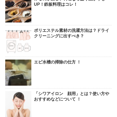
腹痛、しかも激痛・吐き気もあ
UP！鉄板料理はコレ！
る。どんなことが考えられる？
ポリエステル素材の洗濯方法は？ドライ
癒しを与えてくれるメダカ。そ
クリーニングに出すべき？
の産卵時期はいつ？
エビ水槽の掃除の仕方 ！
点滴でできたむくみを簡単に解
消する方法！
「シワアイロン 顔用」とは？使い方や
郵便局に転居届を！一人暮しの
おすすめなどについて ！
第一歩