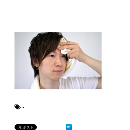
ブレーカーが頻繁に落ちるよう
になった！原因と対策は？
余ったシチューやカレーの保存
方法とリメイク料理！
男だって自分で作る楽しい料
理！
-
トイレ掃除はどこからすると効
果的なのか？！