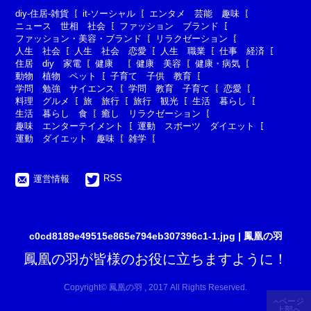
diy-住居-雑貨
it-ソーシャル
エンタメ 芸能 趣味
ニュース 世相 社会
ファッション ブランド
ファッション・美容・ブランド
リラクゼーション
人生 社会
人生 社会 恋愛
人生 職業
仕事 経済
住居 diy 家電
健康
健康 美容
健康・病気
動物 植物 ペット
子育て 子供 教育
学問 勉強 サイエンス
学問 教育 子育て
恋愛
料理 グルメ
旅 旅行
旅行 観光
生活 暮らし
生活 暮らし 食
癒し リラクゼーション
趣味 エンターテイメント
運動 スポーツ ダイエット
運動 ダイエット 趣味
雑学
RSS
運営情報
c0cd8189e49515e865e794eb307396c1-1.jpg | 鳳凰の羽
鳳凰の羽が皆様のお役に立ちますように！
Copyright© 鳳凰の羽 , 2017 All Rights Reserved.
ページ
上部へ