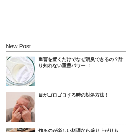
観葉植物でおしゃれ部屋を作
る！ 初心者向けの種類と方法！
New Post
重曹を置くだけでなぜ消臭できるの？計
色々な作業に音楽を聴いて集中
り知れない重曹パワー ！
する方法！
目がゴロゴロする時の対処方法！
猫と死別。悲しくても最後の挨
拶をしましょう。
作るのが楽しい料理なら盛り上がりも