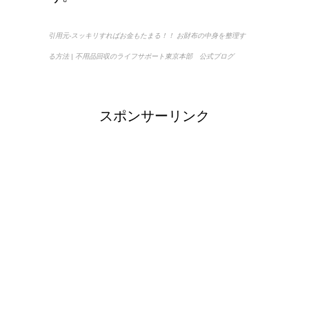
引用元-スッキリすればお金もたまる！！ お財布の中身を整理す
る方法 | 不用品回収のライフサポート東京本部 公式ブログ
スポンサーリンク