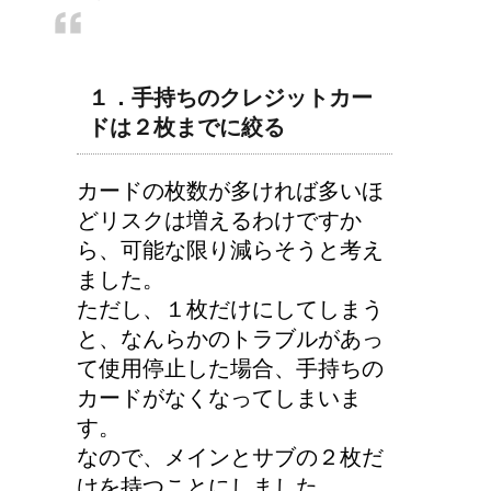
エビ水槽の掃除の仕方
１．手持ちのクレジットカー
！
ドは２枚までに絞る
カードの枚数が多ければ多いほ
どリスクは増えるわけですか
顔にできた脂肪の粒は何
ら、可能な限り減らそうと考え
者？原因と対策
ました。
ただし、１枚だけにしてしまう
と、なんらかのトラブルがあっ
て使用停止した場合、手持ちの
詳しく知りたい！イギリ
カードがなくなってしまいま
ス式の食事マナー
す。
なので、メインとサブの２枚だ
けを持つことにしました。