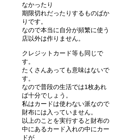
なかったり
期限切れだったりするものばか
顔にできた脂肪の粒は何
りです。
者？原因と対策
なので本当に自分が頻繁に使う
店以外は作りません。
クレジットカード等も同じで
詳しく知りたい！イギリ
す。
ス式の食事マナー
たくさんあっても意味はないで
す。
なので普段の生活では1枚あれ
ば十分でしょう。
リンパに転移した場合、
私はカードは使わない派なので
余命って極端に短くなる
財布には入っていません。
の？
以上のことを実行すると財布の
中にあるカード入れの中にカー
ドが
猫の長毛は雑種でも可愛