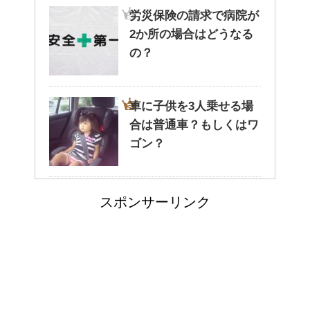
労災保険の請求で病院が
2か所の場合はどうなる
腹痛、しかも激痛・吐き気もあ
の？
る。どんなことが考えられる？
車に子供を3人乗せる場
合は普通車？もしくはワ
癒しを与えてくれるメダカ。そ
ゴン？
の産卵時期はいつ？
高齢者の子宮からの出血
スポンサーリンク
について
点滴でできたむくみを簡単に解
消する方法！
エビ水槽の掃除の仕方
郵便局に転居届を！一人暮しの
！