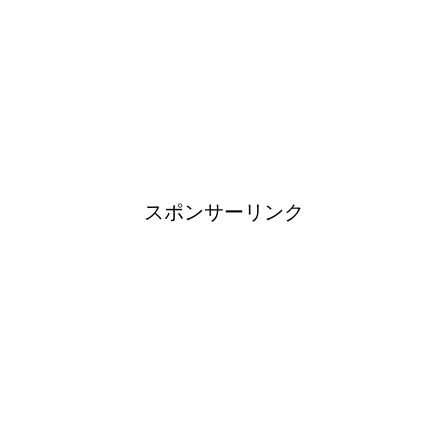
日帰り登山であったら便利なお
すすめグッズをご紹介！
ブレーカーが頻繁に落ちるよう
になった！原因と対策は？
スポンサーリンク
余ったシチューやカレーの保存
方法とリメイク料理！
男だって自分で作る楽しい料
理！