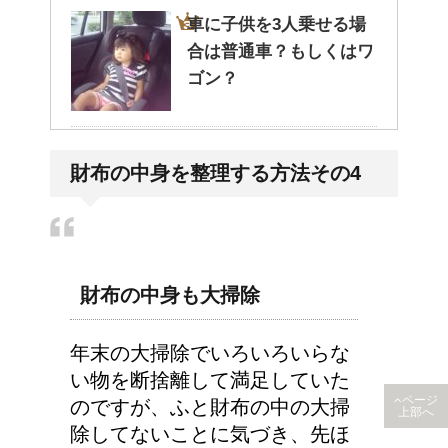
車に子供を3人乗せる場
合は普通車？もしくはワ
ゴン？
高齢者の子宮からの出血
財布の中身を整理する方法その4
について
エビ水槽の掃除の仕方
財布の中身も大掃除
！
年末の大掃除でいろいろいらな
い物を断捨離して満足していた
ページ
のですが、ふと財布の中の大掃
上部へ
顔にできた脂肪の粒は何
除してないことに気づき、先ほ
者？原因と対策