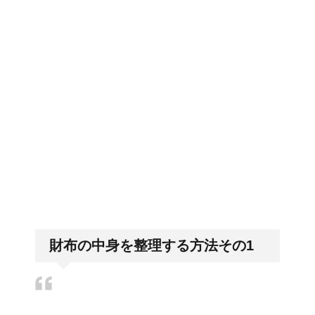
第一歩
顔にできた脂肪の粒は何
排卵日・高温期の数え方って？
者？原因と対策
詳しく知りたい！イギリ
「好印象がキー」履歴書の封筒
の住所や番地まで手を抜かない
ス式の食事マナー
財布の中身を整理する方法その1
リンパに転移した場合、
余命って極端に短くなる
の？