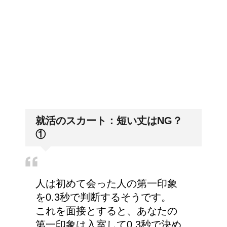
や予兆の3パターン
女装とは違う!!男性のス
「好印象がキー」履歴書の封筒
の住所や番地まで手を抜かない
カート・ファッションは
勇気がいる！
就活のスカート：短い丈はNG？
産婦人科での検診、膣に
①
指や器具を入れられるっ
て本当？！
人は初めて会った人の第一印象
を0.3秒で判断するそうです。
これを面接とすると、あなたの
第一印象は入室して0.3秒で決め