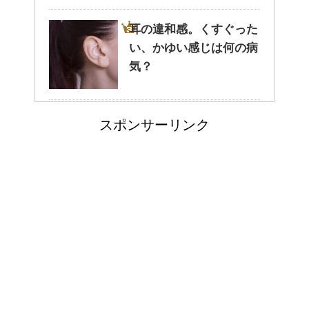
耳の違和感。くすぐった
い、かゆい感じは何の病
癒しを与えてくれるメダカ。そ
気？
の産卵時期はいつ？
姉を持つ長男の性格っ
スポンサーリンク
て、やはり傾向があるの
点滴でできたむくみを簡単に解
消する方法！
でしょうか？
労災保険の請求で病院が
郵便局に転居届を！一人暮しの
2か所の場合はどうなる
第一歩
の？
人が死ぬ前に感じる予感
排卵日・高温期の数え方って？