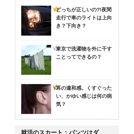
どっちが正しいの?!夜間
走行で車のライトは上向
き？下向き？
東京で洗濯物を外に干す
ことってできるの？
耳の違和感。くすぐった
い、かゆい感じは何の病
気？
姉を持つ長男の性格っ
就活のスカート：パンツはダ