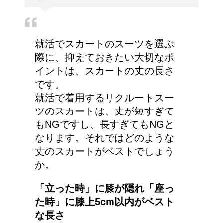
でしょうか？
労災保険の請求で病院が
就活でスカートのスーツを選ぶ
2か所の場合はどうなる
際に、抑えておきたい大切なポ
の？
イントは、スカートの丈の長さ
です。
就活で着用するリクルートスー
人が死ぬ前に感じる予感
ツのスカートは、丈が短すぎて
や予兆の3パターン
もNGですし、長すぎてもNGと
なります。それではどのような
丈のスカートがベストでしょう
か。
女装とは違う!!男性のス
カート・ファッションは
「立った時」に膝が隠れ「座っ
勇気がいる！
た時」に膝上5cm以内がベスト
な長さ