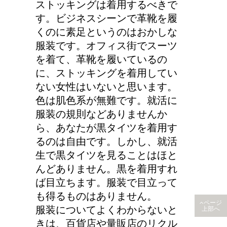
ストッキングは着用するべきで
女装とは違う!!男性のス
す。ビジネスシーンで革靴を履
カート・ファッションは
くのに素足というのはおかしな
勇気がいる！
服装です。オフィス街でスーツ
を着て、革靴を履いているの
に、ストッキングを着用してい
産婦人科での検診、膣に
ない女性はいないと思います。
指や器具を入れられるっ
色は肌色系が無難です。就活に
て本当？！
服装の規則などありませんか
ら、あなたが黒タイツを着用す
るのは自由です。しかし、就活
生で黒タイツを見ることはほと
んどありません。黒を着用すれ
ば目立ちます。服装で目立って
も得るものはありません。
ページ
服装についてよくわからないと
上部へ
きは、百貨店や量販店のリクル