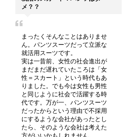
て、やはり傾向があるの
メ？？
でしょうか？
労災保険の請求で病院が
まったくそんなことはありませ
2か所の場合はどうなる
ん。パンツスーツだって立派な
の？
就活用スーツです。
実は一昔前、女性の社会進出が
まだまだ遅れていたころは「女
人が死ぬ前に感じる予感
性＝スカート」という時代もあ
や予兆の3パターン
りました。でも今は女性も男性
と同じように社会で活躍する時
代です。万が一、パンツスーツ
だったからという理由で不採用
女装とは違う!!男性のス
にするような会社があったとし
カート・ファッションは
たら、そのような会社は考えた
勇気がいる！
方がいいかもしれません。