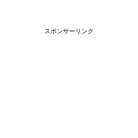
ブレーカーが頻繁に落ちるよう
になった！原因と対策は？
スポンサーリンク
余ったシチューやカレーの保存
方法とリメイク料理！
男だって自分で作る楽しい料
理！
トイレ掃除はどこからすると効
果的なのか？！