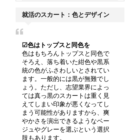
姉を持つ長男の性格っ
就活のスカート：色とデザイン
て、やはり傾向があるの
でしょうか？
☑︎色はトップスと同色を
労災保険の請求で病院が
色はもちろんトップスと同色で
2か所の場合はどうなる
そろえ、落ち着いた紺色や黒系
の？
統の色がふさわしいとされてい
ます。一般的には黒が無難でし
ょう。ただし、志望業界によっ
人が死ぬ前に感じる予感
ては真っ黒のスカートは重く見
や予兆の3パターン
えてしまい印象が悪くなってし
まう可能性がありますから、爽
やかさを演出できるようなベー
ジュやグレーを選ぶという選択
女装とは違う!!男性のス
肢もあります。