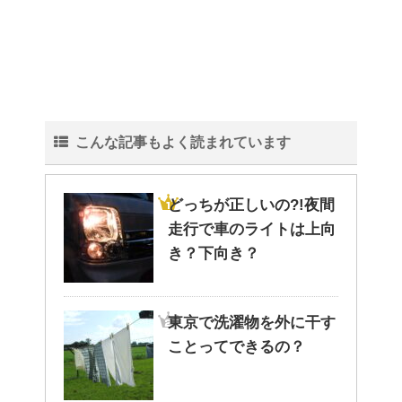
観葉植物でおしゃれ部屋を作
る！ 初心者向けの種類と方法！
こんな記事もよく読まれています
色々な作業に音楽を聴いて集中
する方法！
どっちが正しいの?!夜間
走行で車のライトは上向
き？下向き？
猫と死別。悲しくても最後の挨
拶をしましょう。
東京で洗濯物を外に干す
ことってできるの？
腹痛、しかも激痛・吐き気もあ
る。どんなことが考えられる？