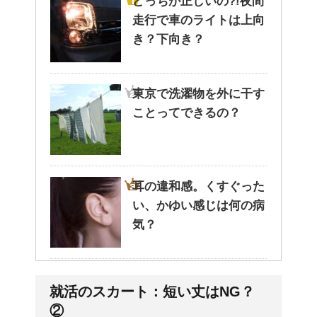
どっちが正しいの?!夜間
走行で車のライトは上向
き？下向き？
東京で洗濯物を外に干す
ことってできるの？
耳の違和感。くすぐった
い、かゆい感じは何の病
気？
姉を持つ長男の性格っ
就活のスカート：短い丈はNG？
て、やはり傾向があるの
②