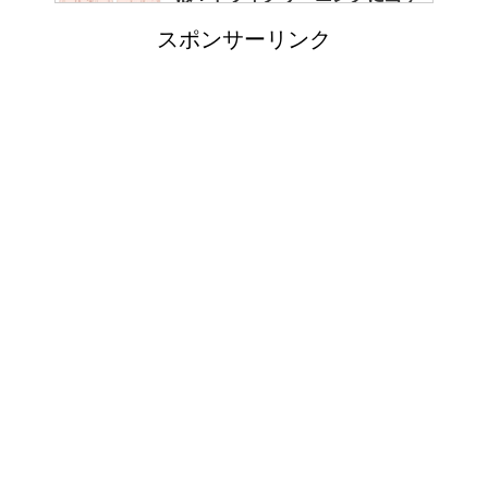
べき？
スポンサーリンク
エビ水槽の掃除の仕方 ！
「シワアイロン 顔用」とは？
使い方やおすすめなどについて
！
日帰り登山であったら便利なお
すすめグッズをご紹介！