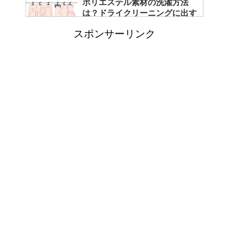
ポリエステル素材の洗濯方法
は？ドライクリーニングに出す
べき？
スポンサーリンク
エビ水槽の掃除の仕方 ！
「シワアイロン 顔用」とは？
使い方やおすすめなどについて
！
日帰り登山であったら便利なお
すすめグッズをご紹介！