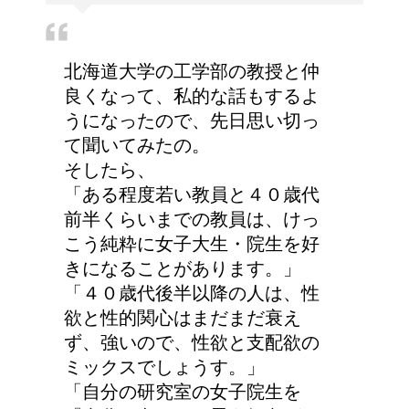
北海道大学の工学部の教授と仲
エビ水槽の掃除の仕方
良くなって、私的な話もするよ
！
うになったので、先日思い切っ
て聞いてみたの。
そしたら、
「ある程度若い教員と４０歳代
顔にできた脂肪の粒は何
前半くらいまでの教員は、けっ
者？原因と対策
こう純粋に女子大生・院生を好
きになることがあります。」
「４０歳代後半以降の人は、性
欲と性的関心はまだまだ衰え
詳しく知りたい！イギリ
ず、強いので、性欲と支配欲の
ス式の食事マナー
ミックスでしょうす。」
「自分の研究室の女子院生を