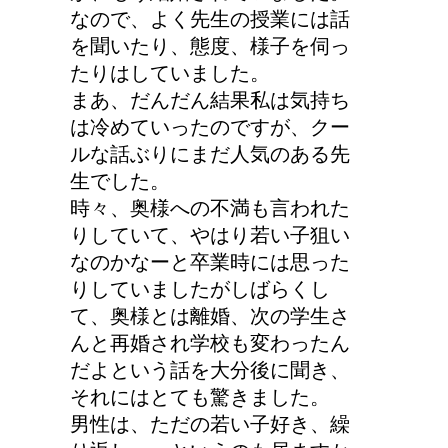
なので、よく先生の授業には話
顔にできた脂肪の粒は何
を聞いたり、態度、様子を伺っ
者？原因と対策
たりはしていました。
まあ、だんだん結果私は気持ち
は冷めていったのですが、クー
ルな話ぶりにまだ人気のある先
詳しく知りたい！イギリ
生でした。
ス式の食事マナー
時々、奥様への不満も言われた
りしていて、やはり若い子狙い
なのかなーと卒業時には思った
りしていましたがしばらくし
リンパに転移した場合、
て、奥様とは離婚、次の学生さ
余命って極端に短くなる
んと再婚され学校も変わったん
の？
だよという話を大分後に聞き、
それにはとても驚きました。
男性は、ただの若い子好き、繰
猫の長毛は雑種でも可愛