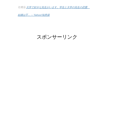
引用元-
大学で好きな先生がいます。学生と大学の先生の恋愛、
結婚は不… – Yahoo!知恵袋
スポンサーリンク