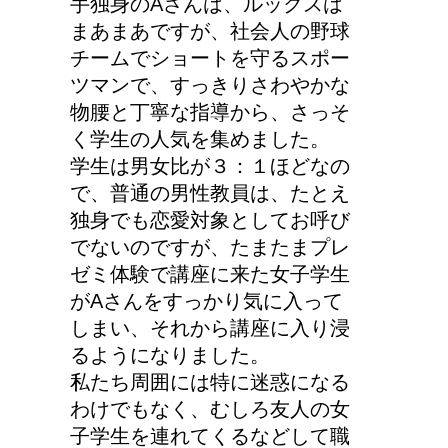
手独身のAさんは、ルックスは
！
まあまあですが、社会人の野球
チームでショートを守るスポー
ツマンで、すっきりさわやかな
物腰と丁寧な指導から、さっそ
顔にできた脂肪の粒は何
く学生の人気を集めました。
者？原因と対策
学生は男女比が３：１ほどなの
で、普通の男性教員は、たとえ
独身でも恋愛対象としてお呼び
でないのですが、たまたまプレ
詳しく知りたい！イギリ
ゼミ体験で講座に来た女子学生
ス式の食事マナー
がAさんをすっかり気に入って
しまい、それから講座に入り浸
るようになりました。
私たち周囲には特に迷惑になる
リンパに転移した場合、
わけでもなく、むしろ友人の女
余命って極端に短くなる
子学生を連れてくるなどして職
の？