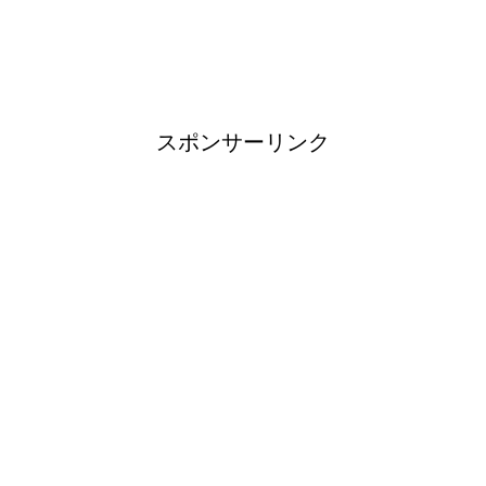
ブレーカーが頻繁に落ちるよう
になった！原因と対策は？
スポンサーリンク
余ったシチューやカレーの保存
方法とリメイク料理！
男だって自分で作る楽しい料
理！
トイレ掃除はどこからすると効
果的なのか？！