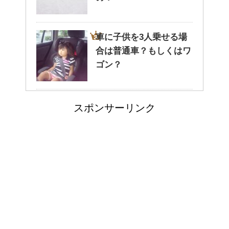
る。どんなことが考えられる？
車に子供を3人乗せる場
合は普通車？もしくはワ
癒しを与えてくれるメダカ。そ
ゴン？
の産卵時期はいつ？
高齢者の子宮からの出血
スポンサーリンク
について
点滴でできたむくみを簡単に解
消する方法！
エビ水槽の掃除の仕方
郵便局に転居届を！一人暮しの
！
第一歩