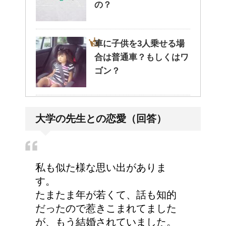
の？
車に子供を3人乗せる場
合は普通車？もしくはワ
ゴン？
高齢者の子宮からの出血
大学の先生との恋愛（回答）
について
私も似た様な思い出がありま
エビ水槽の掃除の仕方
す。
！
たまたま年が若くて、話も知的
だったので惹きこまれてました
が、もう結婚されていました。