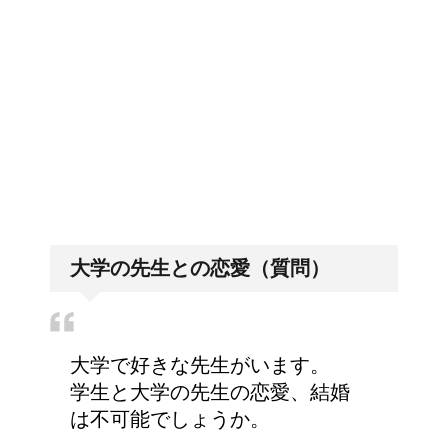
顔にできた脂肪の粒は何
排卵日・高温期の数え方って？
者？原因と対策
詳しく知りたい！イギリ
「好印象がキー」履歴書の封筒
の住所や番地まで手を抜かない
ス式の食事マナー
大学の先生との恋愛（質問）
リンパに転移した場合、
余命って極端に短くなる
の？
大学で好きな先生がいます。
学生と大学の先生の恋愛、結婚
猫の長毛は雑種でも可愛
は不可能でしょうか。
いの？！