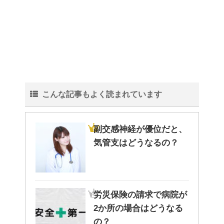
観葉植物でおしゃれ部屋を作
る！ 初心者向けの種類と方法！
こんな記事もよく読まれています
色々な作業に音楽を聴いて集中
する方法！
副交感神経が優位だと、
気管支はどうなるの？
猫と死別。悲しくても最後の挨
拶をしましょう。
労災保険の請求で病院が
2か所の場合はどうなる
腹痛、しかも激痛・吐き気もあ
の？