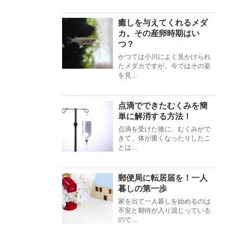
癒しを与えてくれるメダ
カ。その産卵時期はい
つ？
かつては小川によく見かけられ
たメダカですが、今ではその姿
を見...
点滴でできたむくみを簡
単に解消する方法！
点滴を受けた後に、むくみがで
きて、体が重くなったりしたこ
とは...
郵便局に転居届を！一人
暮しの第一歩
家を出て一人暮しを始めるのは
不安と期待が入り混じっている
ので...