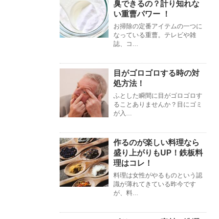
臭できるの？計り知れな
い重曹パワー ！
お掃除の定番アイテムの一つに
なっている重曹。テレビや雑
誌、コ...
目がゴロゴロする時の対
処方法！
ふとした瞬間に目がゴロゴロす
ることありませんか？目にゴミ
が入...
作るのが楽しい料理なら
盛り上がりもUP！鉄板料
理はコレ！
料理は女性がやるものという認
識が薄れてきている昨今です
が、料...