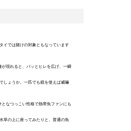
しょう。
は飼われてい...
なことが考えられる？
タイでは賭けの対象ともなっています
食当たりかも...
種が現れると、パッとヒレを広げ、一瞬
期はいつ？
はその姿を見...
でしょうか。一匹でも鏡を使えば威嚇
ひとなつっこい性格で熱帯魚ファンにも
法！
りしたことは...
水草の上に座ってみたりと、普通の魚