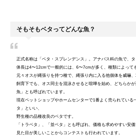
日帰り登山であったら便利なおすすめグ
登山専門店をのぞいてみると様々なメーカーから登山
そもそもベタってどんな魚？
ブレーカーが頻繁に落ちるようになった
正式名称は「ベタ・スプレンデンス」。アナバス科の魚で、タ
ついうっかり電気を使いすぎると落ちてしまうブレー
体長は4〜12cmで一般的には、6〜7cmが多く、種類によっ
元々オスが縄張りを持つ種で、縄張り内に入る他個体を威嚇、
飼育下でも、オス同士を混泳させると喧嘩を始め、どちらかが
魚」とも呼ばれています。
余ったシチューやカレーの保存方法とリ
小さな子供からお年寄りまで、幅広い年代層の人に人
現在ペットショップやホームセンターで1番よく売られている
タ」といい、
野生種の品種改良のベタです。
「トラベタ」、「並ベタ」とも呼ばれ、価格も求めやすい安価
男だって自分で作る楽しい料理！
見た目が美しいことからコンテストも行われています。