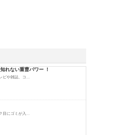
知れない重曹パワー ！
ビや雑誌、コ...
目にゴミが入...