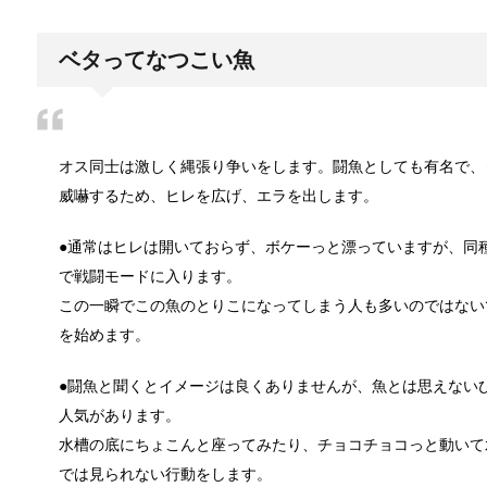
猫と死別。悲しくても最後の挨拶をしま
かつてはペットといえば犬が代表格でしたが、最近で
ベタってなつこい魚
腹痛、しかも激痛・吐き気もある。どん
オス同士は激しく縄張り争いをします。闘魚としても有名で、
「おなかが痛い」という経験は誰しもあるはずです。
威嚇するため、ヒレを広げ、エラを出します。
●通常はヒレは開いておらず、ボケーっと漂っていますが、同
癒しを与えてくれるメダカ。その産卵時
で戦闘モードに入ります。
かつては小川によく見かけられたメダカですが、今で
この一瞬でこの魚のとりこになってしまう人も多いのではない
を始めます。
●闘魚と聞くとイメージは良くありませんが、魚とは思えない
点滴でできたむくみを簡単に解消する方
人気があります。
点滴を受けた後に、むくみができて、体が重くなった
水槽の底にちょこんと座ってみたり、チョコチョコっと動いて
では見られない行動をします。