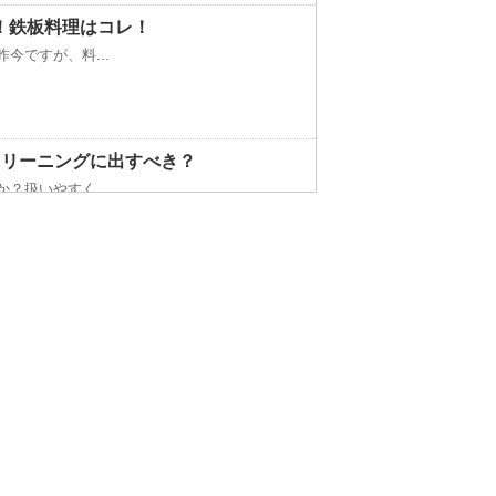
！鉄板料理はコレ！
今ですが、料...
クリーニングに出すべき？
？扱いやすく...
以上は水槽の...
すすめなどについて ！
うアイロンか...