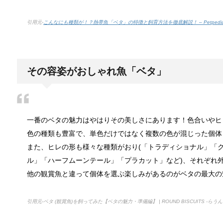
最近は男性でも料理を作る方が増えてますよね。ある
引用元-
こんなにも種類が！？熱帯魚「ベタ」の特徴と飼育方法を徹底解説！ – Petpedi
トイレ掃除はどこからすると効果的なの
みなさんはトイレ掃除、どこから掃除していますか？
その容姿がおしゃれ魚「ベタ」
観葉植物でおしゃれ部屋を作る！ 初心者
一番のベタの魅力はやはりその美しさにあります！色合いや
つい人を呼びたくなるような、自慢したいほどおしゃ
色の種類も豊富で、単色だけではなく複数の色が混じった個体
また、ヒレの形も様々な種類がおり(「トラディショナル」「
ル」「ハーフムーンテール」「プラカット」など)、それぞれ
色々な作業に音楽を聴いて集中する方法
他の観賞魚と違って個体を選ぶ楽しみがあるのがベタの最大の
作業ってなかなか長くできるものではないですよね。
引用元-ベタ (観賞魚)を飼ってみた【ベタの魅力・準備編】 | ROUND BISCUITS -らう