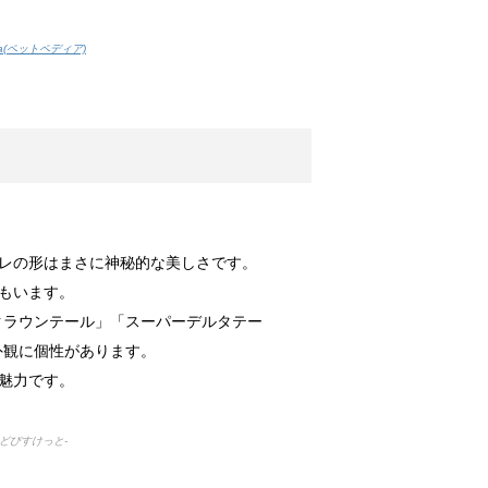
調査によると...
a(ペットペディア)
か？！
実はトイレに...
向けの種類と方法！
ヒレの形はまさに神秘的な美しさです。
れな部屋って...
もいます。
クラウンテール」「スーパーデルタテー
外観に個性があります。
！
魅力です。
数十分・数時...
んどびすけっと-