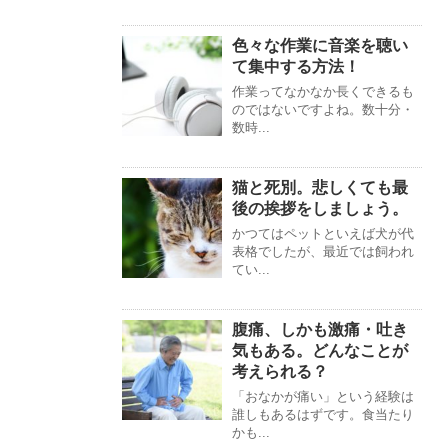
色々な作業に音楽を聴い
て集中する方法！
作業ってなかなか長くできるも
のではないですよね。数十分・
数時...
猫と死別。悲しくても最
後の挨拶をしましょう。
かつてはペットといえば犬が代
表格でしたが、最近では飼われ
てい...
腹痛、しかも激痛・吐き
気もある。どんなことが
考えられる？
「おなかが痛い」という経験は
誰しもあるはずです。食当たり
かも...