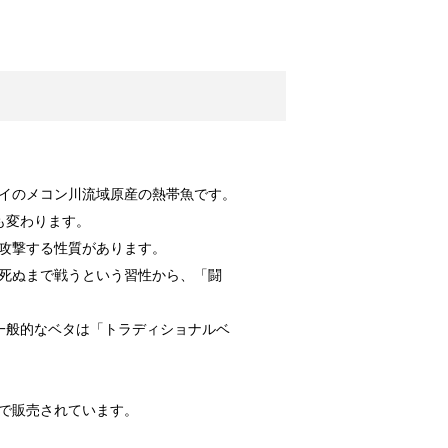
ッズをご紹介！
につかえる便...
！原因と対策は？
イのメコン川流域原産の熱帯魚です。
カー。夜の暗...
ても変わります。
攻撃する性質があります。
死ぬまで戦うという習性から、「闘
メイク料理！
気のあるメニ...
一般的なベタは「トラディショナルベ
で販売されています。