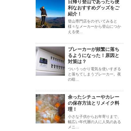
日帰り登山であったら便
利なおすすめグッズをご
紹介！
登山専門店をのぞいてみると
様々なメーカーから登山につか
える便...
ブレーカーが頻繁に落ち
るようになった！原因と
対策は？
ついうっかり電気を使いすぎる
と落ちてしまうブレーカー。夜
の暗...
余ったシチューやカレー
の保存方法とリメイク料
理！
小さな子供からお年寄りまで、
幅広い年代層の人に人気のある
メニ...