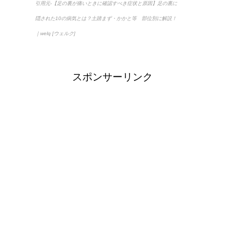
引用元-【足の裏が痛いときに確認すべき症状と原因】足の裏に
隠された10の病気とは？土踏まず・かかと等 部位別に解説！
｜welq [ウェルク]
スポンサーリンク