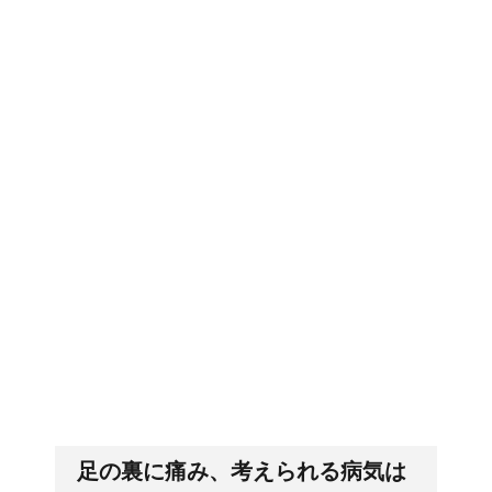
郵便局に転居届を！一人暮しの
第一歩
排卵日・高温期の数え方って？
「好印象がキー」履歴書の封筒
の住所や番地まで手を抜かない
足の裏に痛み、考えられる病気は