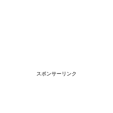
！
日帰り登山であったら便利なお
すすめグッズをご紹介！
ブレーカーが頻繁に落ちるよう
になった！原因と対策は？
スポンサーリンク
余ったシチューやカレーの保存
方法とリメイク料理！
男だって自分で作る楽しい料