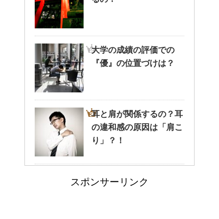
猫と死別。悲しくても最後の挨
拶をしましょう。
大学の成績の評価での
『優』の位置づけは？
腹痛、しかも激痛・吐き気もあ
る。どんなことが考えられる？
耳と肩が関係するの？耳
の違和感の原因は「肩こ
癒しを与えてくれるメダカ。そ
り」？！
の産卵時期はいつ？
猫のゴロゴロ音、急に言
スポンサーリンク
わなくなった理由は何？
点滴でできたむくみを簡単に解
消する方法！