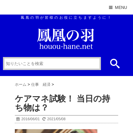
MENU
鳳凰の羽が皆様のお役に立ちますように！
ホーム
>
仕事 経済
>
ケアマネ試験！ 当日の持
ち物は？
2016/06/01
2021/05/08