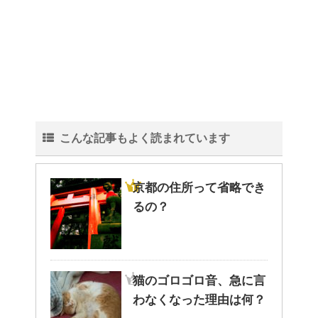
観葉植物でおしゃれ部屋を作
る！ 初心者向けの種類と方法！
こんな記事もよく読まれています
色々な作業に音楽を聴いて集中
する方法！
京都の住所って省略でき
るの？
猫と死別。悲しくても最後の挨
拶をしましょう。
猫のゴロゴロ音、急に言
わなくなった理由は何？
腹痛、しかも激痛・吐き気もあ