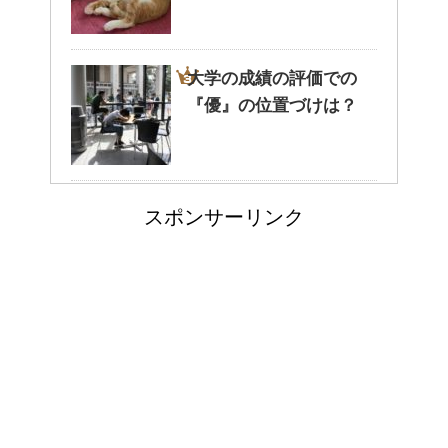
る。どんなことが考えられる？
大学の成績の評価での
『優』の位置づけは？
癒しを与えてくれるメダカ。そ
の産卵時期はいつ？
耳と肩が関係するの？耳
スポンサーリンク
の違和感の原因は「肩こ
点滴でできたむくみを簡単に解
消する方法！
り」？！
郵便局に転居届を！一人暮しの
第一歩