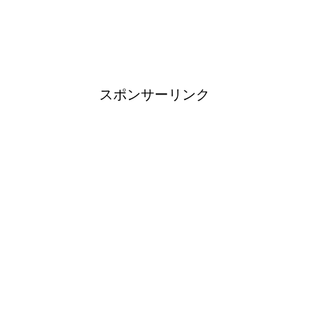
ブレーカーが頻繁に落ちるよう
になった！原因と対策は？
スポンサーリンク
余ったシチューやカレーの保存
方法とリメイク料理！
男だって自分で作る楽しい料
理！
トイレ掃除はどこからすると効
果的なのか？！