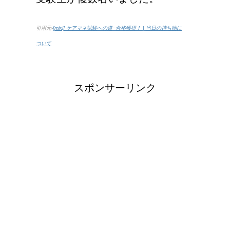
引用元-
[mixi] ケアマネ試験への道−合格獲得！ | 当日の持ち物に
ついて
スポンサーリンク