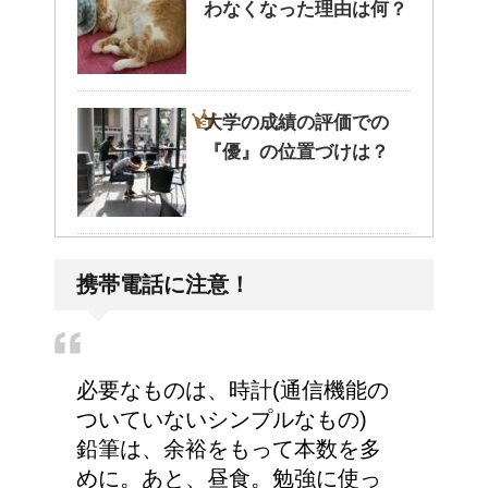
わなくなった理由は何？
大学の成績の評価での
『優』の位置づけは？
耳と肩が関係するの？耳
携帯電話に注意！
の違和感の原因は「肩こ
り」？！
必要なものは、時計(通信機能の
ついていないシンプルなもの)
鉛筆は、余裕をもって本数を多
めに。あと、昼食。勉強に使っ