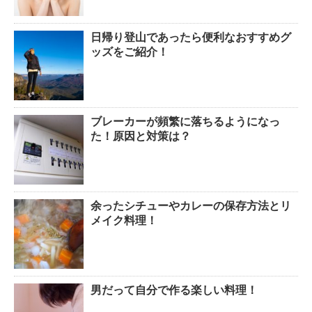
日帰り登山であったら便利なおすすめグ
排卵日・高温期の数え方って？
ッズをご紹介！
ブレーカーが頻繁に落ちるようになっ
「好印象がキー」履歴書の封筒
た！原因と対策は？
の住所や番地まで手を抜かない
余ったシチューやカレーの保存方法とリ
メイク料理！
男だって自分で作る楽しい料理！