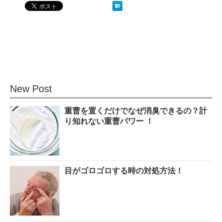
果的なのか？！
観葉植物でおしゃれ部屋を作
る！ 初心者向けの種類と方法！
New Post
重曹を置くだけでなぜ消臭できるの？計
色々な作業に音楽を聴いて集中
り知れない重曹パワー ！
する方法！
目がゴロゴロする時の対処方法！
猫と死別。悲しくても最後の挨
拶をしましょう。