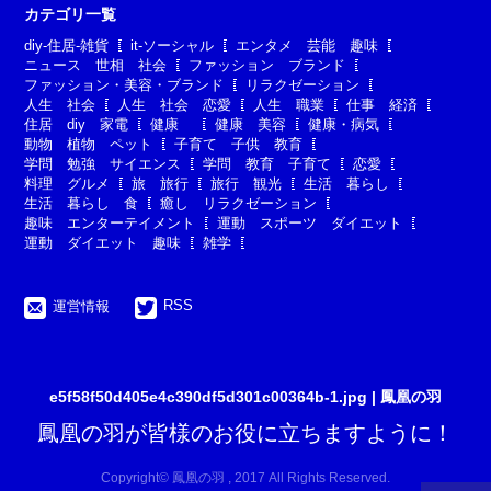
カテゴリ一覧
diy-住居-雑貨
it-ソーシャル
エンタメ 芸能 趣味
ニュース 世相 社会
ファッション ブランド
ファッション・美容・ブランド
リラクゼーション
人生 社会
人生 社会 恋愛
人生 職業
仕事 経済
住居 diy 家電
健康
健康 美容
健康・病気
動物 植物 ペット
子育て 子供 教育
学問 勉強 サイエンス
学問 教育 子育て
恋愛
料理 グルメ
旅 旅行
旅行 観光
生活 暮らし
生活 暮らし 食
癒し リラクゼーション
趣味 エンターテイメント
運動 スポーツ ダイエット
運動 ダイエット 趣味
雑学
RSS
運営情報
e5f58f50d405e4c390df5d301c00364b-1.jpg | 鳳凰の羽
鳳凰の羽が皆様のお役に立ちますように！
Copyright© 鳳凰の羽 , 2017 All Rights Reserved.