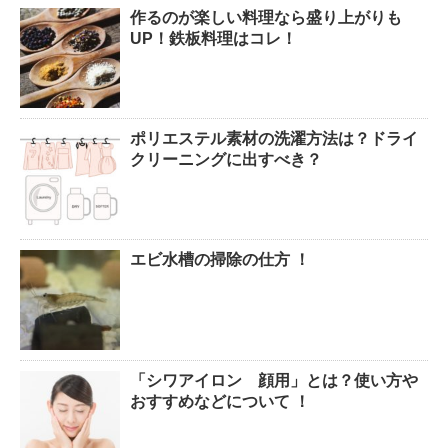
作るのが楽しい料理なら盛り上がりも
腹痛、しかも激痛・吐き気もあ
UP！鉄板料理はコレ！
る。どんなことが考えられる？
ポリエステル素材の洗濯方法は？ドライ
癒しを与えてくれるメダカ。そ
クリーニングに出すべき？
の産卵時期はいつ？
エビ水槽の掃除の仕方 ！
点滴でできたむくみを簡単に解
消する方法！
「シワアイロン 顔用」とは？使い方や
郵便局に転居届を！一人暮しの
おすすめなどについて ！
第一歩