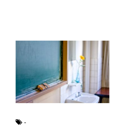
ブレーカーが頻繁に落ちるよう
になった！原因と対策は？
余ったシチューやカレーの保存
方法とリメイク料理！
男だって自分で作る楽しい料
理！
-
トイレ掃除はどこからすると効