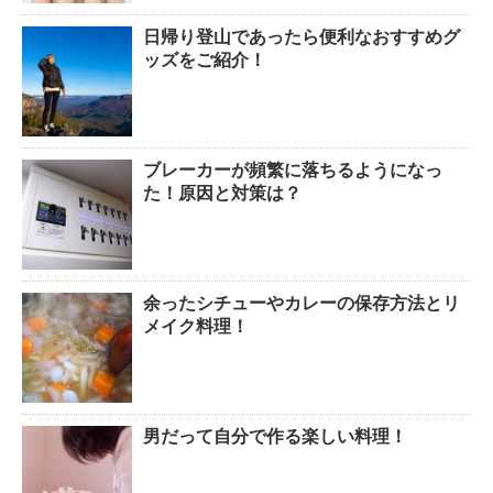
日帰り登山であったら便利なおすすめグ
排卵日・高温期の数え方って？
ッズをご紹介！
ブレーカーが頻繁に落ちるようになっ
「好印象がキー」履歴書の封筒
た！原因と対策は？
の住所や番地まで手を抜かない
余ったシチューやカレーの保存方法とリ
メイク料理！
男だって自分で作る楽しい料理！