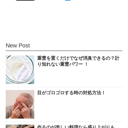
観葉植物でおしゃれ部屋を作
る！ 初心者向けの種類と方法！
New Post
重曹を置くだけでなぜ消臭できるの？計
色々な作業に音楽を聴いて集中
り知れない重曹パワー ！
する方法！
目がゴロゴロする時の対処方法！
猫と死別。悲しくても最後の挨
拶をしましょう。
作るのが楽しい料理なら盛り上がりも