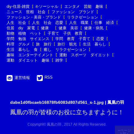
diy-住居-雑貨
it-ソーシャル
エンタメ 芸能 趣味
ニュース 世相 社会
ファッション ブランド
ファッション・美容・ブランド
リラクゼーション
人生 社会
人生 社会 恋愛
人生 職業
仕事 経済
住居 diy 家電
健康
健康 美容
健康・病気
動物 植物 ペット
子育て 子供 教育
学問 勉強 サイエンス
学問 教育 子育て
恋愛
料理 グルメ
旅 旅行
旅行 観光
生活 暮らし
生活 暮らし 食
癒し リラクゼーション
趣味 エンターテイメント
運動 スポーツ ダイエット
運動 ダイエット 趣味
雑学
RSS
運営情報
dabe1d0fbcaeb16878fb6083d807d561_s-1.jpg | 鳳凰の羽
鳳凰の羽が皆様のお役に立ちますように！
Copyright© 鳳凰の羽 , 2017 All Rights Reserved.
ページ