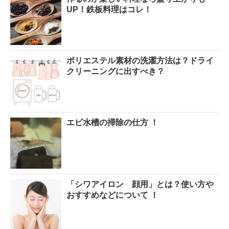
腹痛、しかも激痛・吐き気もあ
UP！鉄板料理はコレ！
る。どんなことが考えられる？
ポリエステル素材の洗濯方法は？ドライ
癒しを与えてくれるメダカ。そ
クリーニングに出すべき？
の産卵時期はいつ？
エビ水槽の掃除の仕方 ！
点滴でできたむくみを簡単に解
消する方法！
「シワアイロン 顔用」とは？使い方や
郵便局に転居届を！一人暮しの
おすすめなどについて ！
第一歩