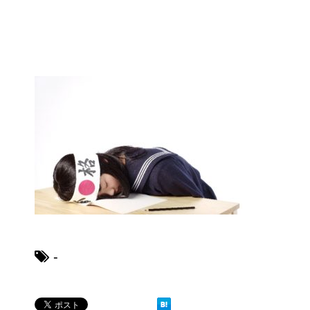
ブレーカーが頻繁に落ちるよう
になった！原因と対策は？
余ったシチューやカレーの保存
方法とリメイク料理！
男だって自分で作る楽しい料
理！
-
トイレ掃除はどこからすると効
果的なのか？！