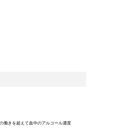
以上は水槽の...
すすめなどについて ！
うアイロンか...
ッズをご紹介！
につかえる便...
！原因と対策は？
カー。夜の暗...
の働きを超えて血中のアルコール濃度