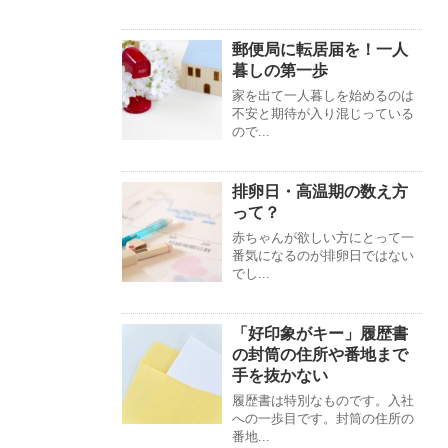
郵便局に転居届を！一人
暮しの第一歩
家を出て一人暮しを始めるのは
不安と期待が入り混じっている
ので...
排卵日・高温期の数え方
って？
赤ちゃんが欲しい方にとって一
番気になるのが排卵日ではない
でし...
「好印象がキー」履歴書
の封筒の住所や番地まで
手を抜かない
履歴書は特別なものです。入社
への一歩目です。封筒の住所の
番地...