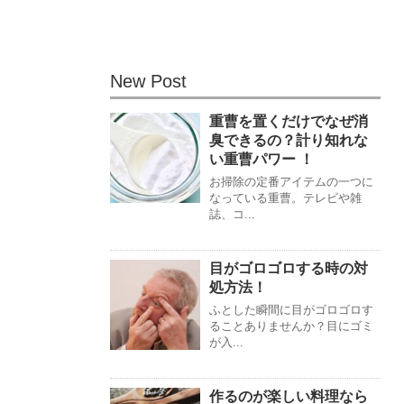
New Post
重曹を置くだけでなぜ消
臭できるの？計り知れな
い重曹パワー ！
お掃除の定番アイテムの一つに
なっている重曹。テレビや雑
誌、コ...
目がゴロゴロする時の対
処方法！
ふとした瞬間に目がゴロゴロす
ることありませんか？目にゴミ
が入...
作るのが楽しい料理なら