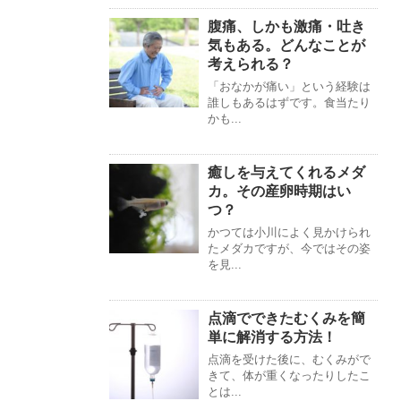
腹痛、しかも激痛・吐き
気もある。どんなことが
考えられる？
「おなかが痛い」という経験は
誰しもあるはずです。食当たり
かも...
癒しを与えてくれるメダ
カ。その産卵時期はい
つ？
かつては小川によく見かけられ
たメダカですが、今ではその姿
を見...
点滴でできたむくみを簡
単に解消する方法！
点滴を受けた後に、むくみがで
きて、体が重くなったりしたこ
とは...