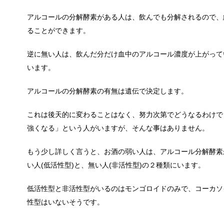
余ったシチューやカレーの保存方法とリ
アルコールの分解酵素がある人は、飲んでも分解されるので、
小さな子供からお年寄りまで、幅広い年代層の人に人
ることができます。
逆に無い人は、飲んだ分だけ血中のアルコール濃度が上がって
います。
男だって自分で作る楽しい料理！
最近は男性でも料理を作る方が増えてますよね。ある
アルコールの分解酵素の有無は遺伝で決定します。
これは後天的に変わることはなく、努力次第でどうなるわけで
強くなる」という人がいますが、そんな事はありません。
トイレ掃除はどこからすると効果的なの
みなさんはトイレ掃除、どこから掃除していますか？
もう少し詳しく言うと、お酒の弱い人は、アルコール分解酵素
い人(低活性型)と、無い人(非活性型)の２種類にいます。
低活性型と非活性型がいるのはモンゴロイドのみで、コーカソ
観葉植物でおしゃれ部屋を作る！ 初心者
性型はいないそうです。
つい人を呼びたくなるような、自慢したいほどおしゃ