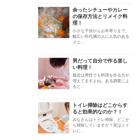
余ったシチューやカレー
の保存方法とリメイク料
理！
小さな子供からお年寄りまで、
幅広い年代層の人に人気のある
メニ...
男だって自分で作る楽し
い料理！
最近は男性でも料理を作る方が
増えてますよね。ある調査によ
ると...
トイレ掃除はどこからす
ると効果的なのか？！
みなさんはトイレ掃除、どこか
ら掃除していますか？実はトイ
レに...