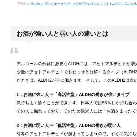
引用元-
お酒に強い、弱いがありますが、その線引きはどこから？ | キニガク！気になる
色々な作業に音楽を聴いて集中する方法
作業ってなかなか長くできるものではないですよね。
お酒が強い人と弱い人の違いとは
猫と死別。悲しくても最後の挨拶をしま
かつてはペットといえば犬が代表格でしたが、最近で
アルコールの分解に必要なALDHには、アセトアルデヒドが増え
少量のアセトアルデヒドでもせっせと分解するタイプ（ALDH
だときは、ALDH2が主に働きます。そして、このALDH2は次
腹痛、しかも激痛・吐き気もある。どん
1：お酒に強い人⇒「高活性型」ALDHの働きが強いタイプ
「おなかが痛い」という経験は誰しもあるはずです。
気持ちよく酔うことができます。日本人では56％しか持ち合
ての人に備わっており、そのため欧米人には「お酒をまったく
2：お酒に弱い人⇒「低活性型」ALDHの働きが弱い人
癒しを与えてくれるメダカ。その産卵時
有毒のアセトアルデヒドが溜まってしまうので、すぐに気持ち
かつては小川によく見かけられたメダカですが、今で