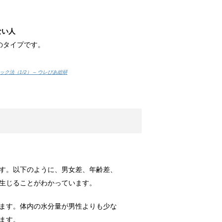
ない人
のタイプです。
法！
りしたことは...
ク法（1/2） – ウレぴあ総研
っているので...
す。以下のように、男女差、年齢差、
ではないでし...
生じることがわかっています。
ます。体内の水分量が男性よりも少な
ます。