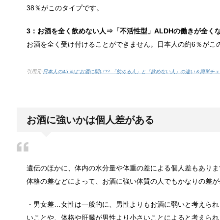
38％がこのタイプです。
3：お酒を全く飲めない人⇒「不活性型」ALDHの働きが全く
お酒を全く受け付けることができません。日本人の約6％がこ
点滴でできたむくみを簡単に解消する方
点滴を受けた後に、むくみができて、体が重くなった
引用元-
日本人の45％は”お酒に弱い”!? 「飲める人」と「飲めない人」の違い＆簡単チェッ
郵便局に転居届を！一人暮しの第一歩
家を出て一人暮しを始めるのは不安と期待が入り混じ
お酒に強いかは個人差がある
排卵日・高温期の数え方って？
遺伝のほかに、体内の水分量や体重の差による個人差もありま
赤ちゃんが欲しい方にとって一番気になるのが排卵日
体格の差などによって、お酒に強い体質の人でもかなりの差が
・男女差…女性は一般的に、男性よりもお酒に弱いと考えられ
いことや、体格や肝臓が男性より小さいことによると考えられ