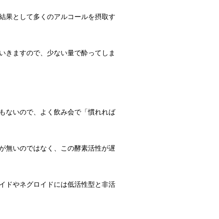
メイク料理！
結果として多くのアルコールを摂取す
気のあるメニ...
いきますので、少ない量で酔ってしま
調査によると...
もないので、よく飲み会で「慣れれば
か？！
実はトイレに...
が無いのではなく、この酵素活性が遅
イドやネグロイドには低活性型と非活
向けの種類と方法！
れな部屋って...