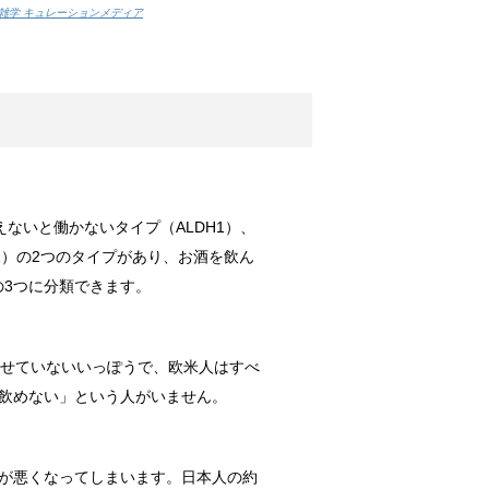
雑学 キュレーションメディア
！
数十分・数時...
しょう。
は飼われてい...
ないと働かないタイプ（ALDH1）、
2）の2つのタイプがあり、お酒を飲ん
の3つに分類できます。
なことが考えられる？
食当たりかも...
わせていないいっぽうで、欧米人はすべ
飲めない」という人がいません。
期はいつ？
が悪くなってしまいます。日本人の約
はその姿を見...