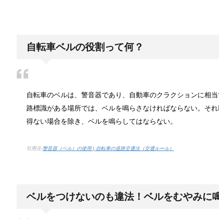
日帰り登山であったら便利なおすすめグ
登山専門店をのぞいてみると様々なメーカーから登山
自転車ベルの役割って何？
ブレーカーが頻繁に落ちるようになった
自転車のベルは、警音器であり、自動車のクラクションに相当
ついうっかり電気を使いすぎると落ちてしまうブレー
路標識がある場所では、ベルを鳴らさなければならない。それ
得ない場合を除き、ベルを鳴らしてはならない。
余ったシチューやカレーの保存方法とリ
引用元-
警音器（ベル）の使用 | 自転車の道路交通法（交通ルール）
小さな子供からお年寄りまで、幅広い年代層の人に人
ベルをつけないのも違法！ベルをむやみに
男だって自分で作る楽しい料理！