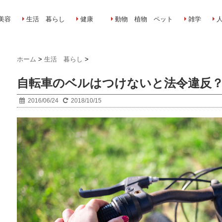
美容
生活 暮らし
健康
動物 植物 ペット
雑学
ホーム
>
生活 暮らし
>
自転車のベルはつけないと法令違反
2016/06/24
2018/10/15