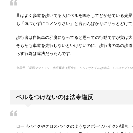
最近は男性でも料理を作る方が増えてますよね。ある
昔はよく歩道を歩いてる人にベルを鳴らしてどかせている光景
も「気づかずにゴメンなさい」と言わんばかりにサッとどけて
トイレ掃除はどこからすると効果的なの
みなさんはトイレ掃除、どこから掃除していますか？
歩行者は自転車の邪魔になってると思っての行動ですが実は大
そもそも車道を走行しないといけないのに、歩行者の為の歩道
らす行為は違法だったんです。
観葉植物でおしゃれ部屋を作る！ 初心者
引用元-「電動ママチャリ」歩道爆走は罰金も。ベルでどかすのは違法。：スコップ：So-
つい人を呼びたくなるような、自慢したいほどおしゃ
ベルをつけないのは法令違反
色々な作業に音楽を聴いて集中する方法
作業ってなかなか長くできるものではないですよね。
ロードバイクやクロスバイクのようなスポーツバイクの場合、