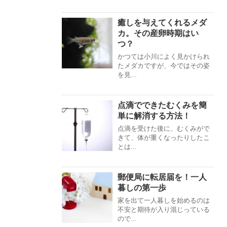
癒しを与えてくれるメダ
カ。その産卵時期はい
つ？
かつては小川によく見かけられ
たメダカですが、今ではその姿
を見...
点滴でできたむくみを簡
単に解消する方法！
点滴を受けた後に、むくみがで
きて、体が重くなったりしたこ
とは...
郵便局に転居届を！一人
暮しの第一歩
家を出て一人暮しを始めるのは
不安と期待が入り混じっている
ので...