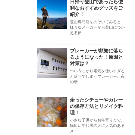
日帰り登山であったら便
利なおすすめグッズをご
紹介！
登山専門店をのぞいてみると
様々なメーカーから登山につか
える便...
ブレーカーが頻繁に落ち
るようになった！原因と
対策は？
ついうっかり電気を使いすぎる
と落ちてしまうブレーカー。夜
の暗...
余ったシチューやカレー
の保存方法とリメイク料
理！
小さな子供からお年寄りまで、
幅広い年代層の人に人気のある
メニ...