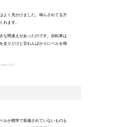
調査によると...
はよく見かけました。鳴らされてる方
くれます。
か？！
実はトイレに...
きな間違えがあったのです。自転車は
を走りどけと言わんばかりにベルを鳴
向けの種類と方法！
netブログ
れな部屋って...
！
数十分・数時...
ベルが標準で装備されていないものも