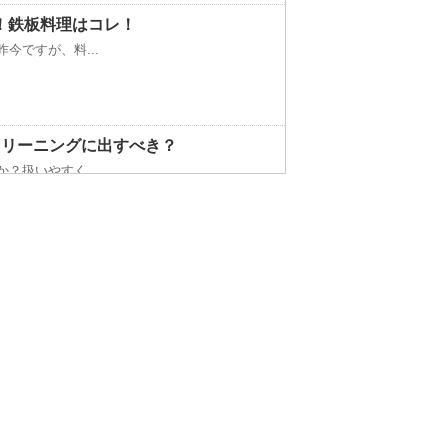
！鉄板料理はコレ！
今ですが、料...
クリーニングに出すべき？
？扱いやすく...
以上は水槽の...
すすめなどについて ！
うアイロンか...