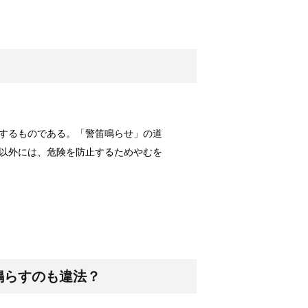
ッズをご紹介！
につかえる便...
！原因と対策は？
するものである。「警笛鳴らせ」の道
カー。夜の暗...
以外には、危険を防止するためやむを
メイク料理！
気のあるメニ...
鳴らすのも違法？