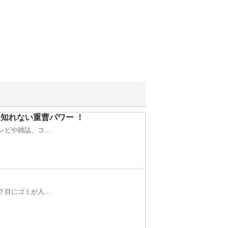
知れない重曹パワー ！
ビや雑誌、コ...
目にゴミが入...