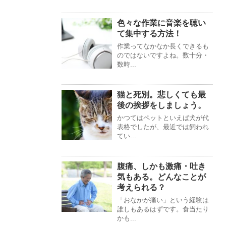
色々な作業に音楽を聴い
て集中する方法！
作業ってなかなか長くできるも
のではないですよね。数十分・
数時...
猫と死別。悲しくても最
後の挨拶をしましょう。
かつてはペットといえば犬が代
表格でしたが、最近では飼われ
てい...
腹痛、しかも激痛・吐き
気もある。どんなことが
考えられる？
「おなかが痛い」という経験は
誰しもあるはずです。食当たり
かも...