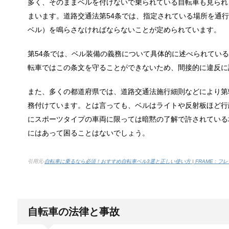
多く、そのままベルを付けないで乗られている自転車も見られ
猫と死別。悲しくても最後の挨拶をしま
まいます。道路交通法第54条では、指定されている場所を通
かつてはペットといえば犬が代表格でしたが、最近で
ベル）を鳴らさなければならないことが定められています。
第54条では、ベル装備の義務について具体的に述べられてい
転車ではこの条文を守ることができないため、間接的に違反に
腹痛、しかも激痛・吐き気もある。どん
「おなかが痛い」という経験は誰しもあるはずです。
また、多くの都道府県では、道路交通法施行細則などにより第
務付けています。とは言っても、ベルはライトや反射板ほど行
にスポーツタイプの車両に限っては暗黙の了解で許されている
癒しを与えてくれるメダカ。その産卵時
にはあって困ることはないでしょう。
かつては小川によく見かけられたメダカですが、今で
引用元-
自転車に乗るなら必須！おすすめ自転車ベル3選と正しい使い方 | FRAME : フ
点滴でできたむくみを簡単に解消する方
点滴を受けた後に、むくみができて、体が重くなった
自転車の法律と事故