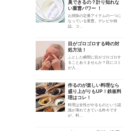
臭できるの？計り知れな
い重曹パワー ！
お掃除の定番アイテムの一つに
なっている重曹。テレビや雑
誌、コ...
目がゴロゴロする時の対
処方法！
ふとした瞬間に目がゴロゴロす
ることありませんか？目にゴミ
が入...
作るのが楽しい料理なら
盛り上がりもUP！鉄板料
理はコレ！
料理は女性がやるものという認
識が薄れてきている昨今です
が、料...