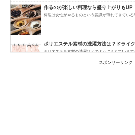
作るのが楽しい料理なら盛り上がりもUP
料理は女性がやるものという認識が薄れてきている昨
ポリエステル素材の洗濯方法は？ドライ
ポリエステル素材の洗濯はどのようにされていますか
スポンサーリンク
エビ水槽の掃除の仕方 ！
エビに限らず、どんな生き物でも水槽で飼育している
「シワアイロン 顔用」とは？使い方やお
シワアイロンと聞いて一番に思い浮かぶのは衣服に使