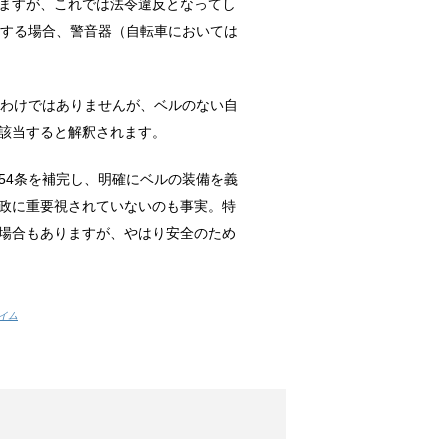
ますが、これでは法令違反となってし
しょう。
行する場合、警音器（自転車においては
は飼われてい...
るわけではありませんが、ベルのない自
該当すると解釈されます。
なことが考えられる？
食当たりかも...
54条を補完し、明確にベルの装備を義
政に重要視されていないのも事実。特
場合もありますが、やはり安全のため
期はいつ？
はその姿を見...
レイム
法！
りしたことは...