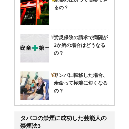
るの？
労災保険の請求で病院が
2か所の場合はどうなる
の？
リンパに転移した場合、
余命って極端に短くなる
の？
副交感神経が優位だと、
タバコの禁煙に成功した芸能人の
気管支はどうなるの？
禁煙法3