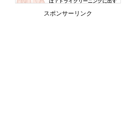
は？ドライクリーニングに出す
べき？
スポンサーリンク
エビ水槽の掃除の仕方 ！
「シワアイロン 顔用」とは？
使い方やおすすめなどについて
！
日帰り登山であったら便利なお
すすめグッズをご紹介！