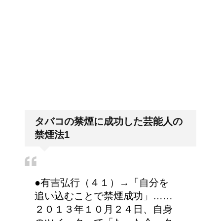
排卵日・高温期の数え方って？
から引かれる税金は月に
よって違う？
耳と肩が関係するの？耳
「好印象がキー」履歴書の封筒
の住所や番地まで手を抜かない
の違和感の原因は「肩こ
り」？！
タバコの禁煙に成功した芸能人の
第二次世界大戦における
禁煙法1
日本の徴兵年齢は？
●有吉弘行（４１）→「自分を
追い込むことで禁煙成功」……
２０１３年１０月２４日、自身