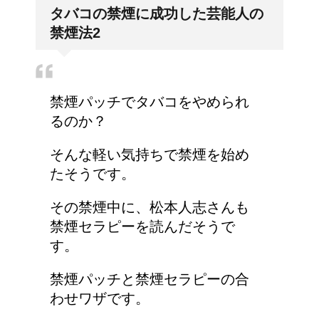
副交感神経が優位だと、
タバコの禁煙に成功した芸能人の
気管支はどうなるの？
禁煙法2
大学の成績の評価での
禁煙パッチでタバコをやめられ
『優』の位置づけは？
るのか？
そんな軽い気持ちで禁煙を始め
たそうです。
今月はピンチかも?!給料
その禁煙中に、松本人志さんも
から引かれる税金は月に
禁煙セラピーを読んだそうで
よって違う？
す。
禁煙パッチと禁煙セラピーの合
耳と肩が関係するの？耳
わせワザです。
の違和感の原因は「肩こ