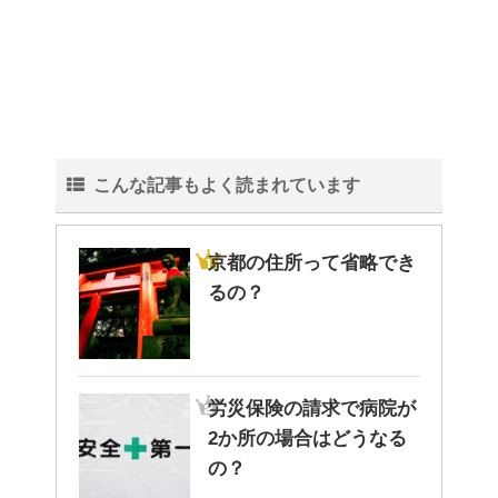
観葉植物でおしゃれ部屋を作
る！ 初心者向けの種類と方法！
こんな記事もよく読まれています
色々な作業に音楽を聴いて集中
する方法！
京都の住所って省略でき
るの？
猫と死別。悲しくても最後の挨
拶をしましょう。
労災保険の請求で病院が
2か所の場合はどうなる
腹痛、しかも激痛・吐き気もあ
の？
る。どんなことが考えられる？