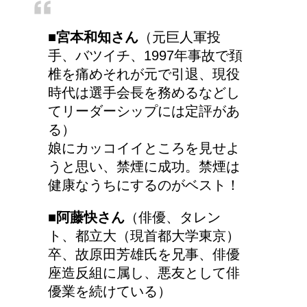
■宮本和知さん
（元巨人軍投
手、バツイチ、1997年事故で頚
椎を痛めそれが元で引退、現役
時代は選手会長を務めるなどし
てリーダーシップには定評があ
る）
娘にカッコイイところを見せよ
うと思い、禁煙に成功。禁煙は
健康なうちにするのがベスト！
■阿藤快さん
（俳優、タレン
ト、都立大（現首都大学東京）
卒、故原田芳雄氏を兄事、俳優
座造反組に属し、悪友として俳
優業を続けている）