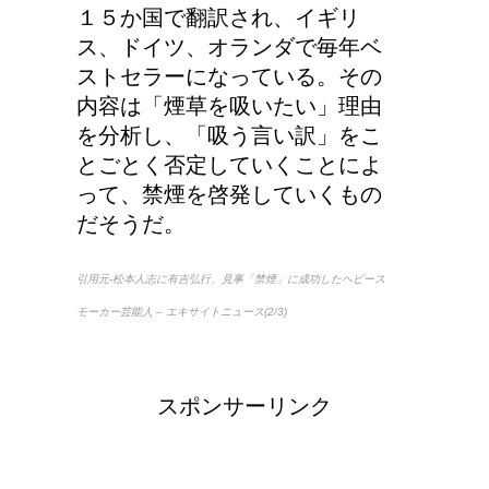
１５か国で翻訳され、イギリ
第二次世界大戦における
ス、ドイツ、オランダで毎年ベ
日本の徴兵年齢は？
ストセラーになっている。その
内容は「煙草を吸いたい」理由
を分析し、「吸う言い訳」をこ
とごとく否定していくことによ
って、禁煙を啓発していくもの
だそうだ。
引用元-松本人志に有吉弘行、見事「禁煙」に成功したヘビース
モーカー芸能人 – エキサイトニュース(2/3)
スポンサーリンク