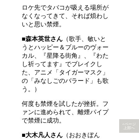
ロケ先でタバコが吸える場所が
なくなってきて、それば煩わし
いと思い禁煙。
■森本英世さん
（歌手、敏いと
うとハッピー＆ブルーのヴォー
カル、『星降る街角』、『わた
し祈ってます』でブレイクし
た、アニメ「タイガーマスク」
の「みなしごのバラード」も歌
う。）
何度も禁煙を試したが挫折。フ
ァンに進められて、離煙パイプ
で禁煙に成功。
ページ
上部へ
■大木凡人さん
（おおきぼん