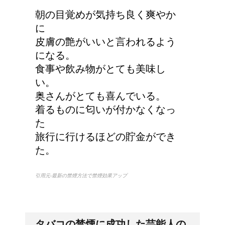
よって違う？
朝の目覚めが気持ち良く爽やか
に
皮膚の艶がいいと言われるよう
耳と肩が関係するの？耳
になる。
の違和感の原因は「肩こ
食事や飲み物がとても美味し
り」？！
い。
奥さんがとても喜んでいる。
着るものに匂いが付かなくなっ
第二次世界大戦における
た
日本の徴兵年齢は？
旅行に行けるほどの貯金ができ
た。
引用元-最新の禁煙方法で禁煙効果アップ
タバコの禁煙に成功した芸能人の