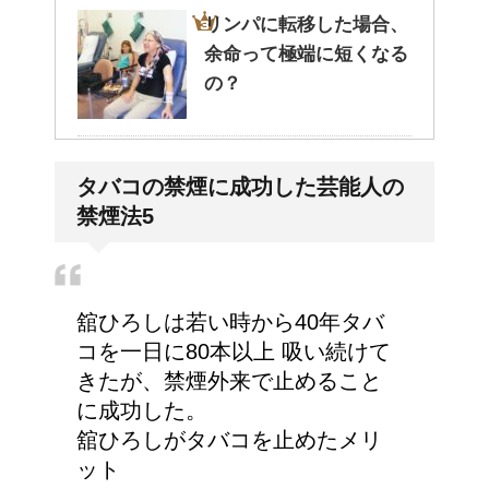
リンパに転移した場合、
余命って極端に短くなる
の？
副交感神経が優位だと、
タバコの禁煙に成功した芸能人の
気管支はどうなるの？
禁煙法5
大学の成績の評価での
舘ひろしは若い時から40年タバ
『優』の位置づけは？
コを一日に80本以上 吸い続けて
きたが、禁煙外来で止めること
に成功した。
舘ひろしがタバコを止めたメリ
今月はピンチかも?!給料
ット
から引かれる税金は月に