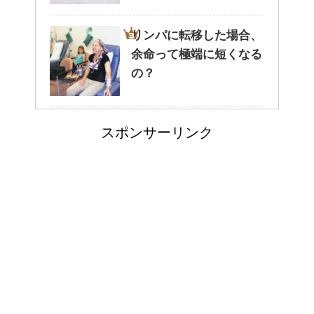
リンパに転移した場合、
余命って極端に短くなる
癒しを与えてくれるメダカ。そ
の？
の産卵時期はいつ？
副交感神経が優位だと、
スポンサーリンク
気管支はどうなるの？
点滴でできたむくみを簡単に解
消する方法！
大学の成績の評価での
郵便局に転居届を！一人暮しの
『優』の位置づけは？
第一歩
今月はピンチかも?!給料