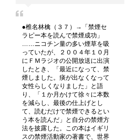
大学の成績の評価での
●椎名林檎（３７）→「禁煙セ
『優』の位置づけは？
ラピー本を読んで禁煙成功」
……ニコチン量の多い煙草を吸
っていたが、２００４年１０月
にＦＭラジオの公開放送に出演
今月はピンチかも?!給料
したとき、「最近になって、禁
から引かれる税金は月に
煙しました。痰が出なくなって
よって違う？
女性らしくなりました」と語
り、「１か月かけて徐々に本数
を減らし、最後の仕上げとし
耳と肩が関係するの？耳
て、読むだけで禁煙できるとい
の違和感の原因は「肩こ
う本を読んだ」と自分の禁煙方
り」？！
法を披露した。この本はイギリ
スの禁煙活動家の著書で、世界