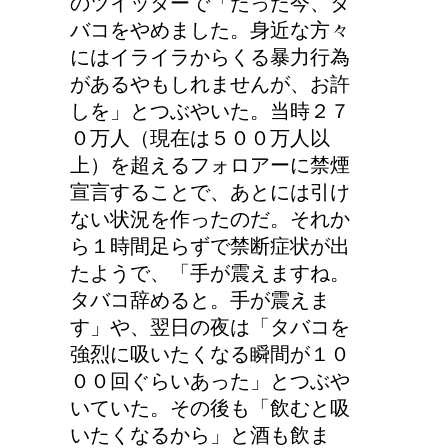
のツイッターで「たった今、タ
バコをやめました。身近な方々
にはイライラからくる暴力行為
があるやもしれませんが、お許
しを」とつぶやいた。当時２７
０万人（現在は５００万人以
上）を超えるフォロアーに禁煙
宣言することで、あとには引け
ない状況を作ったのだ。それか
ら１時間足らずで禁断症状が出
たようで、「手が震えますね。
タバコ辞めると。手が震えま
す」や、翌日の夜は「タバコを
強烈に吸いたくなる瞬間が１０
００回ぐらいあった」とつぶや
いていた。その後も「飲むと吸
いたくなるから」と酒も飲ま