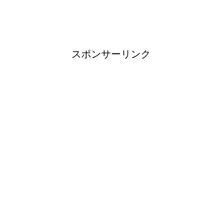
ブレーカーが頻繁に落ちるよう
になった！原因と対策は？
スポンサーリンク
余ったシチューやカレーの保存
方法とリメイク料理！
男だって自分で作る楽しい料
理！
トイレ掃除はどこからすると効
果的なのか？！