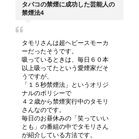
タバコの禁煙に成功した芸能人の
気管支はどうなるの？
禁煙法4
大学の成績の評価での
タモリさんは超ヘビースモーカ
『優』の位置づけは？
ーだったそうです。
吸っているときは、毎日６０本
以上吸ってたという愛煙家だそ
うですが、
今月はピンチかも?!給料
「１５秒禁煙法」というオリジ
から引かれる税金は月に
ナルのポリシーで
よって違う？
４２歳から禁煙実行中のタモリ
さんなのです。
毎日のお昼休みの「笑っていい
耳と肩が関係するの？耳
とも」の番組の中でタモリさん
の違和感の原因は「肩こ
が紹介している方法です。
り」？！