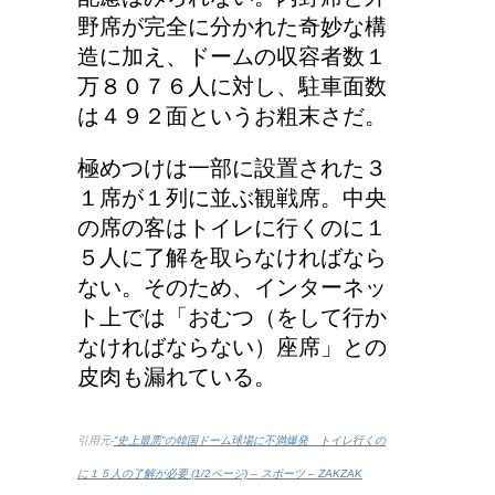
野席が完全に分かれた奇妙な構
副交感神経が優位だと、
造に加え、ドームの収容者数１
気管支はどうなるの？
万８０７６人に対し、駐車面数
は４９２面というお粗末さだ。
極めつけは一部に設置された３
兄弟姉妹をうまく使い分
１席が１列に並ぶ観戦席。中央
ける！意味と漢字の捉え
の席の客はトイレに行くのに１
方まとめ
５人に了解を取らなければなら
ない。そのため、インターネッ
ト上では「おむつ（をして行か
豆乳と納豆では、栄養の
なければならない）座席」との
何が違うの？
皮肉も漏れている。
引用元-
“史上最悪”の韓国ドーム球場に不満爆発 トイレ行くの
に１５人の了解が必要 (1/2ページ) – スポーツ – ZAKZAK