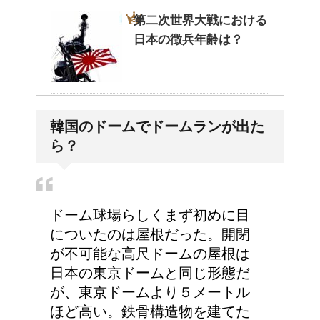
第二次世界大戦における
日本の徴兵年齢は？
ステロイドの使用で皮膚
韓国のドームでドームランが出た
が薄い。脱ステロイドで
ら？
皮膚再生
トイレを我慢しちゃダ
ドーム球場らしくまず初めに目
メ！女の子の体への影響
についたのは屋根だった。開閉
とは
が不可能な高尺ドームの屋根は
日本の東京ドームと同じ形態だ
が、東京ドームより５メートル
5人乗りの車！子供の乗
ほど高い。鉄骨構造物を建てた