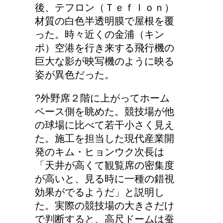
車人数とチャイルドシー
後、テフロン（Ｔｅｆｌｏｎ）
トのルール
材質の白色半透明膜で屋根を覆
った。時々近くの金浦（キン
ポ）空港を行き来する飛行機の
リンパに転移した場合、
巨大な影が映写機のように映る
余命って極端に短くなる
姿が異色だった。
の？
?外野席２階に上がってホーム
ベース側を眺めた。競技場が他
副交感神経が優位だと、
の球場に比べて若干小さく見え
気管支はどうなるの？
た。施工を担当した現代産業開
発のキム・ヒョンウク次長は
「天井が高くて観覧席の密集度
が高いと、見る時に一種の錯視
兄弟姉妹をうまく使い分
効果がでるようだ」と説明し
ける！意味と漢字の捉え
た。実際の競技場の大きさだけ
方まとめ
で判断すると、高尺ドームは蚕