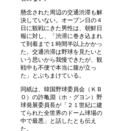
トのルール
懸念された周辺の交通渋滞も解
決していない。オープン日の４
リンパに転移した場合、
日に観戦にきた男性は、朝鮮日
余命って極端に短くなる
報に対し、「渋滞に巻き込まれ
の？
て到着まで１時間半以上かかっ
た。交通渋滞は野球を見たいと
いう思いから我慢できたが、観
副交感神経が優位だと、
戦中も不便で本当に腹が立っ
気管支はどうなるの？
た」とぶちまけている。
同紙は、韓国野球委員会（ＫＢ
Ｏ）の許亀淵（ホ・グヨン）野
兄弟姉妹をうまく使い分
球発展委員長が「２１世紀に建
ける！意味と漢字の捉え
てられた全世界のドーム球場の
方まとめ
中で最悪」と話したとも伝え
た。