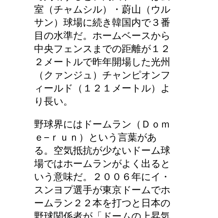
室（チャムシル）・蔚山（ウル
サン）球場に続き韓国内で３番
豆乳と納豆では、栄養の
目の水準だ。ホームベースから
何が違うの？
中央フェンスまでの距離が１２
２メートルで昨年開場した光州
（クァンジュ）チャンピオンフ
ィールド（１２１メートル）よ
り長い。
野球界にはドームラン（Ｄｏｍ
ｅ−ｒｕｎ）という言葉があ
る。空気抵抗が少ないドーム球
場ではホームランがよく出ると
いう意味だ。２００６年にイ・
スンヨプ選手が東京ドームでホ
ームラン２２本を打つと日本の
野球関係者が「ドームの上昇気