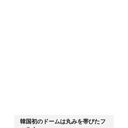
トイレを我慢しちゃダ
郵便局に転居届を！一人暮しの
メ！女の子の体への影響
第一歩
とは
5人乗りの車！子供の乗
排卵日・高温期の数え方って？
車人数とチャイルドシー
トのルール
リンパに転移した場合、
「好印象がキー」履歴書の封筒
の住所や番地まで手を抜かない
余命って極端に短くなる
の？
韓国初のドームは丸みを帯びたフ
副交感神経が優位だと、