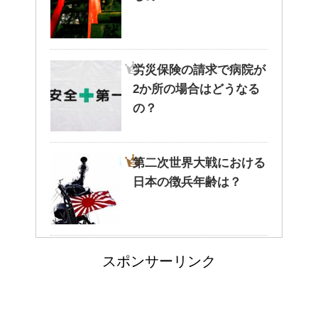
猫と死別。悲しくても最後の挨
拶をしましょう。
労災保険の請求で病院が
2か所の場合はどうなる
腹痛、しかも激痛・吐き気もあ
の？
る。どんなことが考えられる？
第二次世界大戦における
日本の徴兵年齢は？
癒しを与えてくれるメダカ。そ
の産卵時期はいつ？
ステロイドの使用で皮膚
スポンサーリンク
が薄い。脱ステロイドで
点滴でできたむくみを簡単に解
消する方法！
皮膚再生