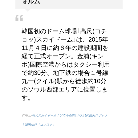
ォルム
気管支はどうなるの？
韓国初のドーム球場｢高尺(コチ
兄弟姉妹をうまく使い分
ョッ)スカイドーム｣は、2015年
ける！意味と漢字の捉え
11月４日に約６年の建設期間を
方まとめ
経て正式オープン。金浦(キン
ポ)国際空港からはタクシー利用
で約30分、地下鉄の場合１号線
豆乳と納豆では、栄養の
九一(クイル)駅から徒歩約10分
何が違うの？
のソウル西部エリアに位置しま
す。
引用元-
高尺スカイドーム｜ソウル西部(ソウル)の観光スポット
｜韓国旅行「コネスト」