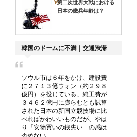
第二次世界大戦における
日本の徴兵年齢は？
ステロイドの使用で皮膚
韓国のドームに不満｜交通渋滞
が薄い。脱ステロイドで
皮膚再生
ソウル市は６年をかけ、建設費
トイレを我慢しちゃダ
に２７１３億ウォン（約２９８
メ！女の子の体への影響
億円）を投じている。総工費が
とは
３４６２億円に膨らむとも試算
された日本の新国立競技場に比
べればかわいいものだが、やは
5人乗りの車！子供の乗
り「安物買いの銭失い」の感は
車人数とチャイルドシー
否めない。