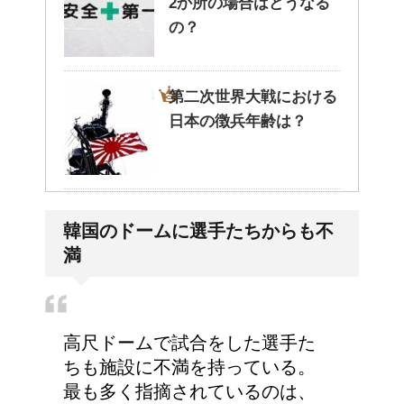
2か所の場合はどうなる
の？
第二次世界大戦における
日本の徴兵年齢は？
ステロイドの使用で皮膚
韓国のドームに選手たちからも不
が薄い。脱ステロイドで
満
皮膚再生
トイレを我慢しちゃダ
高尺ドームで試合をした選手た
メ！女の子の体への影響
ちも施設に不満を持っている。
とは
最も多く指摘されているのは、