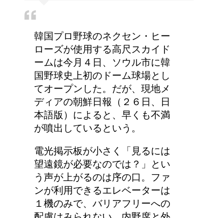
皮膚再生
韓国プロ野球のネクセン・ヒー
トイレを我慢しちゃダ
ローズが使用する高尺スカイド
メ！女の子の体への影響
ームは今月４日、ソウル市に韓
とは
国野球史上初のドーム球場とし
てオープンした。だが、現地メ
ディアの朝鮮日報（２６日、日
5人乗りの車！子供の乗
本語版）によると、早くも不満
車人数とチャイルドシー
が噴出しているという。
トのルール
電光掲示板が小さく「見るには
望遠鏡が必要なのでは？」とい
リンパに転移した場合、
う声が上がるのは序の口。ファ
余命って極端に短くなる
ンが利用できるエレベーターは
の？
１機のみで、バリアフリーへの
配慮はみられない。内野席と外