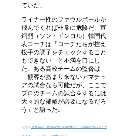
ていた。
ける！意味と漢字の捉え
方まとめ
ライナー性のファウルボールが
飛んでくれば非常に危険だ。宣
銅烈（ソン・ドンヨル）韓国代
豆乳と納豆では、栄養の
表コーチは「コーチたちが控え
何が違うの？
投手の調子をチェックすること
もできない」と不満を口にし
た。ある高校チームの監督は
「観客があまり来ないアマチュ
アの試合なら可能だが、ここで
プロのチームの試合をするには
大々的な補修が必要になるだろ
う」と語った。
引用元-
楽韓Web : 韓国初の全天候対応ドーム球場のすべてがグ