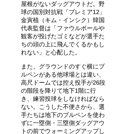
屋根がないダッグアウトだ。野
球の国別対抗戦「プレミア12」
5人乗りの車！子供の乗
金寅植（キム・インシク）韓国
車人数とチャイルドシー
代表監督は「ファウルボールや
トのルール
観客が投げたゴミなどが選手た
ちの頭の上に飛んでくるかもし
れない」と心配した。
リンパに転移した場合、
余命って極端に短くなる
また、グラウンドのすぐ横にブ
の？
ルペンがある他球場とは違い、
高尺ドームでは控え投手が26段
の階段を降りて地下1階に行
副交感神経が優位だと、
き、練習投球をしなければなら
気管支はどうなるの？
ない。こうした不便さから、選
手たちは地下のブルペンを使わ
ずに一塁側・三塁側ダッグアウ
トの前でウォーミングアップし
兄弟姉妹をうまく使い分