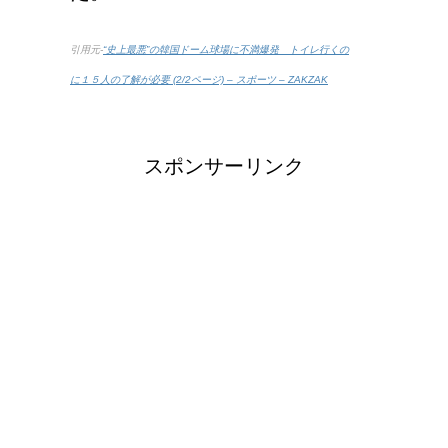
豆乳と納豆では、栄養の
引用元-
“史上最悪”の韓国ドーム球場に不満爆発 トイレ行くの
何が違うの？
に１５人の了解が必要 (2/2ページ) – スポーツ – ZAKZAK
スポンサーリンク