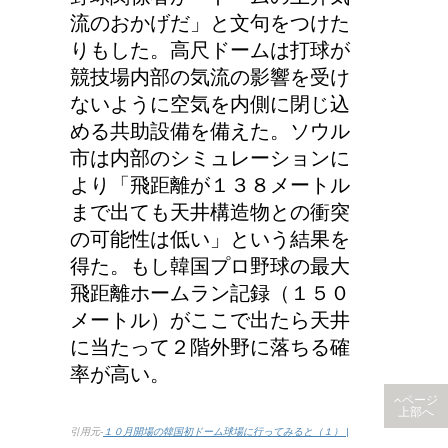
流のおかげだ」と文句をつけた
りもした。高尺ドームは打球が
競技場内部の気流の影響を受け
ないように空気を内側に閉じ込
める共助設備を備えた。ソウル
市は内部のシミュレーションに
より「飛距離が１３８メートル
まで出ても天井構造物との衝突
の可能性は低い」という結果を
得た。もし韓国プロ野球の最大
飛距離ホームラン記録（１５０
メートル）がここで出たら天井
に当たって２階外野に落ちる確
率が高い。
ページ
上部へ
引用元-
１０月開場の韓国初ドーム球場に行ってみると（１） |