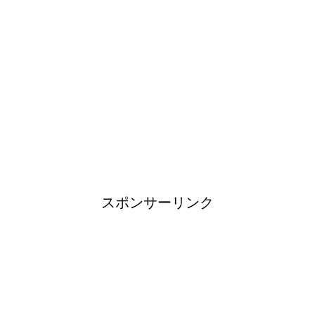
日帰り登山であったら便利なお
すすめグッズをご紹介！
ブレーカーが頻繁に落ちるよう
になった！原因と対策は？
スポンサーリンク
余ったシチューやカレーの保存
方法とリメイク料理！
男だって自分で作る楽しい料