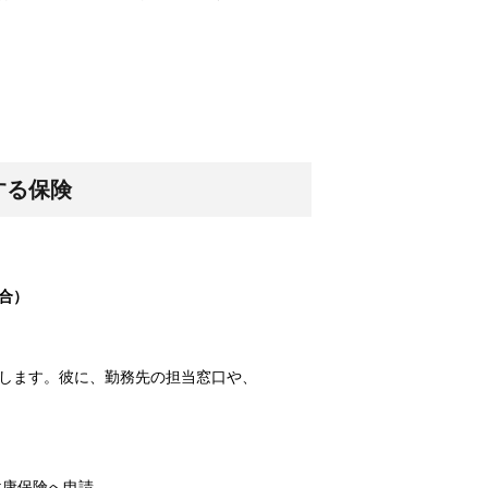
数十分・数時...
しょう。
は飼われてい...
する保険
なことが考えられる？
食当たりかも...
合）
します。彼に、勤務先の担当窓口や、
期はいつ？
はその姿を見...
健康保険へ申請