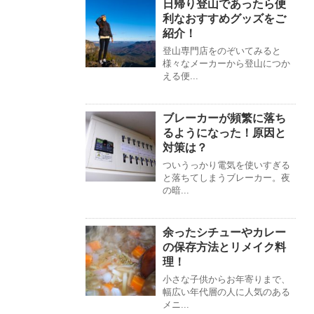
日帰り登山であったら便
利なおすすめグッズをご
紹介！
登山専門店をのぞいてみると
様々なメーカーから登山につか
える便...
ブレーカーが頻繁に落ち
るようになった！原因と
対策は？
ついうっかり電気を使いすぎる
と落ちてしまうブレーカー。夜
の暗...
余ったシチューやカレー
の保存方法とリメイク料
理！
小さな子供からお年寄りまで、
幅広い年代層の人に人気のある
メニ...