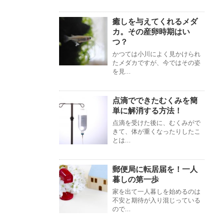
癒しを与えてくれるメダ
カ。その産卵時期はい
つ？
かつては小川によく見かけられ
たメダカですが、今ではその姿
を見...
点滴でできたむくみを簡
単に解消する方法！
点滴を受けた後に、むくみがで
きて、体が重くなったりしたこ
とは...
郵便局に転居届を！一人
暮しの第一歩
家を出て一人暮しを始めるのは
不安と期待が入り混じっている
ので...