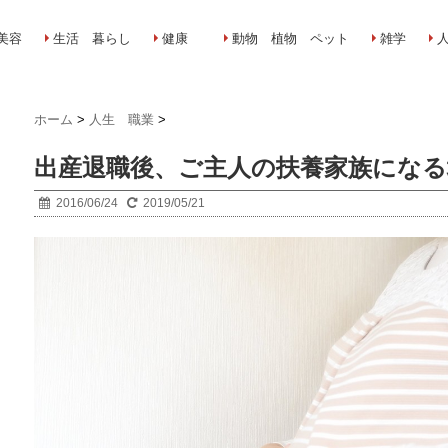
美容
生活 暮らし
健康
動物 植物 ペット
雑学
ホーム
>
人生 職業
>
出産退職後、ご主人の扶養家族になる
2016/06/24
2019/05/21