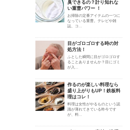
臭できるの？計り知れな
い重曹パワー ！
お掃除の定番アイテムの一つに
なっている重曹。テレビや雑
誌、コ...
目がゴロゴロする時の対
処方法！
ふとした瞬間に目がゴロゴロす
ることありませんか？目にゴミ
が入...
作るのが楽しい料理なら
盛り上がりもUP！鉄板料
理はコレ！
料理は女性がやるものという認
識が薄れてきている昨今です
が、料...