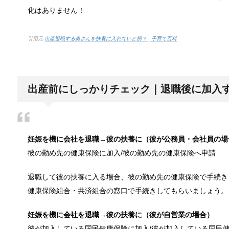
作業ってなかなか長くできるものではないですよね。
化はありません！
引用元-
出産退職する奥さんを扶養に入れないと損？ | 子育て百科
猫と死別。悲しくても最後の挨拶をしま
かつてはペットといえば犬が代表格でしたが、最近で
出産前にしっかりチェック｜退職後に加入
腹痛、しかも激痛・吐き気もある。どん
「おなかが痛い」という経験は誰しもあるはずです。
妊娠を機に会社を退職→彼の扶養に（彼が公務員・会社員の場
彼の勤め先の健康保険に加入/彼の勤め先の健康保険へ申請
退職して彼の扶養に入る場合、彼の勤め先の健康保険で手続き
癒しを与えてくれるメダカ。その産卵時
健康保険組合・共済組合の窓口で手続きしてもらいましょう。
かつては小川によく見かけられたメダカですが、今で
妊娠を機に会社を退職→彼の扶養に（彼が自営業の場合）
彼が加入している国民健康保険に加入/彼が加入している国民