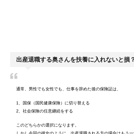
「シワアイロン 顔用」とは？使い方やお
シワアイロンと聞いて一番に思い浮かぶのは衣服に使
日帰り登山であったら便利なおすすめグ
登山専門店をのぞいてみると様々なメーカーから登山
出産退職する奥さんを扶養に入れないと損
ブレーカーが頻繁に落ちるようになった
通常、男性でも女性でも、仕事を辞めた後の保険証は、
ついうっかり電気を使いすぎると落ちてしまうブレー
1、国保（国民健康保険）に切り替える
2、社会保険の任意継続をする
余ったシチューやカレーの保存方法とリ
このどちらかの選択になります。
小さな子供からお年寄りまで、幅広い年代層の人に人
しかし今回の彼女のように、出産退職される方の場合はもう一