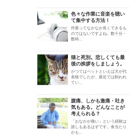
色々な作業に音楽を聴い
て集中する方法！
作業ってなかなか長くできるも
のではないですよね。数十分・
数時...
猫と死別。悲しくても最
後の挨拶をしましょう。
かつてはペットといえば犬が代
表格でしたが、最近では飼われ
てい...
腹痛、しかも激痛・吐き
気もある。どんなことが
考えられる？
「おなかが痛い」という経験は
誰しもあるはずです。食当たり
かも...