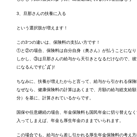
3、旦那さんの扶養に入る
男だって自分で作る楽しい料理！
という選択肢が増えます！
最近は男性でも料理を作る方が増えてますよね。ある
この3つの違いは、保険料の支払い方です！
①と②の場合、保険料は自分自身（奥さん）が払うことになり
しかし、③は旦那さんの給与から天引きとなるだけなので、彼
トイレ掃除はどこからすると効果的なの
になるんです(;ﾟДﾟ)!
みなさんはトイレ掃除、どこから掃除していますか？
ちなみに、扶養が増えたからと言って、給与から引かれる保険
なぜなら、健康保険料の計算はあくまで、月額の給与総支給額
分）を基に、計算されているからです。
観葉植物でおしゃれ部屋を作る！ 初心者
つい人を呼びたくなるような、自慢したいほどおしゃ
国保や任意継続の場合、年金保険料も国民年金に切り替えなく
入ってしまえば、年金も厚生年金のままでいられます。
この場合でも、給与から差し引かれる厚生年金保険料の考え方
色々な作業に音楽を聴いて集中する方法