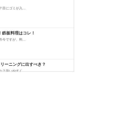
目にゴミが入...
！鉄板料理はコレ！
今ですが、料...
クリーニングに出すべき？
？扱いやすく...
以上は水槽の...