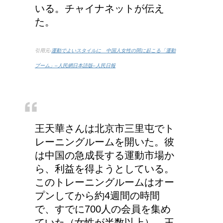
いる。チャイナネットが伝え
た。
詳しく知りたい！イギリ
ス式の食事マナー
引用元-
運動でよいスタイルに 中国人女性の間に起こる「運動
ブーム」–人民網日本語版–人民日報
王天華さんは北京市三里屯でト
レーニングルームを開いた。彼
は中国の急成長する運動市場か
ら、利益を得ようとしている。
このトレーニングルームはオー
プンしてから約4週間の時間
で、すでに700人の会員を集め
ていた（女性が半数以上）。王