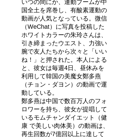
いつの間にか、運動ブームが中
2か所の場合はどうなる
国全土を席巻し、有酸素運動の
の？
動画が人気となっている。微信
（WeChat）に写真を投稿した
ホワイトカラーの朱玲さんは、
高齢者の子宮からの出血
引き締まったウエスト、力強い
について
腕で友人たちから次々と「いい
ね！」と押された。本人による
と、彼女は毎週4日、昼休みを
利用して韓国の美魔女鄭多燕
エビ水槽の掃除の仕方
（チョン・ダヨン）の動画で運
！
動している。
鄭多燕は中国で数百万人のフォ
ロワーを持ち、彼女が提唱して
いるモムチャンダイエット（健
顔にできた脂肪の粒は何
康 で美しい肉体美）の動画は、
者？原因と対策
再生回数が7億回以上に達して