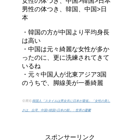
女性の体つき、中国>韓国>日本
男性の体つき、韓国、中国>日
本
・韓国の方が中国より平均身長
は高い
・中国は元々綺麗な女性が多か
ったのに、更に洗練されてきて
いるね
・元々中国人が北東アジア3国
のうちで、脚線美が一番綺麗
引用元-
韓国人「スタイルは男女共に日本が最低」「女性の美し
さは、台湾、中国>韓国>日本の順」 : 世界の憂鬱
スポンサーリンク