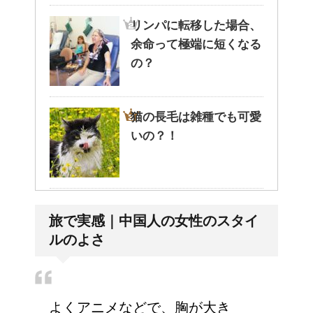
リンパに転移した場合、
余命って極端に短くなる
の？
猫の長毛は雑種でも可愛
いの？！
副交感神経が優位だと、
旅で実感｜中国人の女性のスタイ
気管支はどうなるの？
ルのよさ
労災保険の請求で病院が
よくアニメなどで、胸が大き