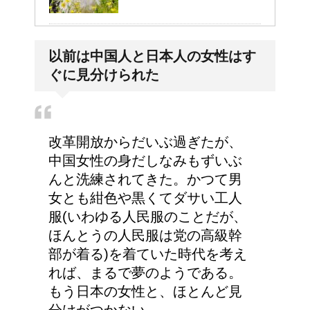
副交感神経が優位だと、
以前は中国人と日本人の女性はす
気管支はどうなるの？
ぐに見分けられた
労災保険の請求で病院が
改革開放からだいぶ過ぎたが、
2か所の場合はどうなる
中国女性の身だしなみもずいぶ
の？
んと洗練されてきた。かつて男
女とも紺色や黒くてダサい工人
服(いわゆる人民服のことだが、
高齢者の子宮からの出血
ほんとうの人民服は党の高級幹
について
部が着る)を着ていた時代を考え
れば、まるで夢のようである。
もう日本の女性と、ほとんど見