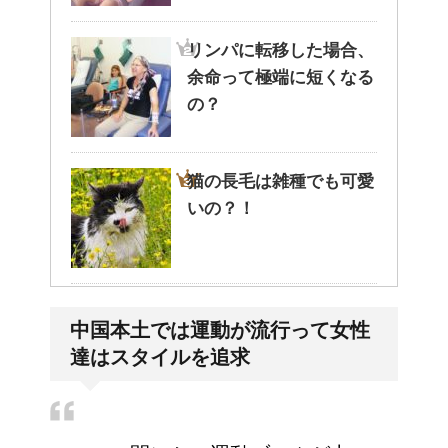
リンパに転移した場合、
余命って極端に短くなる
の？
猫の長毛は雑種でも可愛
いの？！
副交感神経が優位だと、
中国本土では運動が流行って女性
気管支はどうなるの？
達はスタイルを追求
労災保険の請求で病院が