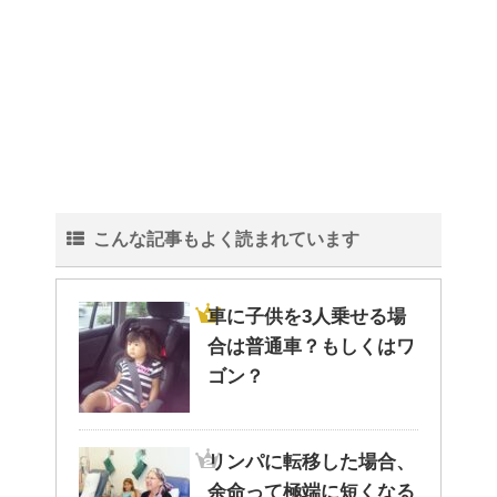
果的なのか？！
観葉植物でおしゃれ部屋を作
る！ 初心者向けの種類と方法！
こんな記事もよく読まれています
色々な作業に音楽を聴いて集中
する方法！
車に子供を3人乗せる場
合は普通車？もしくはワ
ゴン？
猫と死別。悲しくても最後の挨
拶をしましょう。
リンパに転移した場合、
余命って極端に短くなる