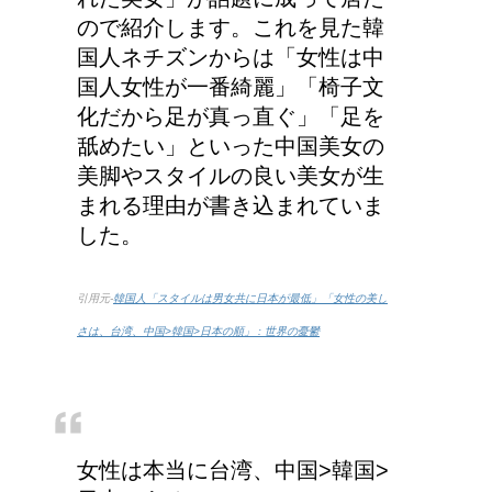
ス式の食事マナー
ので紹介します。これを見た韓
国人ネチズンからは「女性は中
国人女性が一番綺麗」「椅子文
化だから足が真っ直ぐ」「足を
舐めたい」といった中国美女の
美脚やスタイルの良い美女が生
まれる理由が書き込まれていま
した。
引用元-
韓国人「スタイルは男女共に日本が最低」「女性の美し
さは、台湾、中国>韓国>日本の順」 : 世界の憂鬱
女性は本当に台湾、中国>韓国>