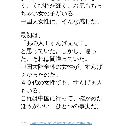
2か所の場合はどうなる
く、くびれが細く、お尻もちっ
の？
ちゃい女の子がいる。
中国人女性は、そんな感じだ。
高齢者の子宮からの出血
最初は、
について
「あの人！すんげぇな！」
と思っていた。しかし、違っ
た。それは間違っていた。
中国大陸全体の女性が、すんげ
エビ水槽の掃除の仕方
ぇかったのだ。
！
４０代の女性でも、すんげぇ人
もいる。
これは中国に行って、確かめた
ほうがいい、ひとつの事実だ。
顔にできた脂肪の粒は何
者？原因と対策
引用元-
日本人の知らない中国のウソのような本当の話