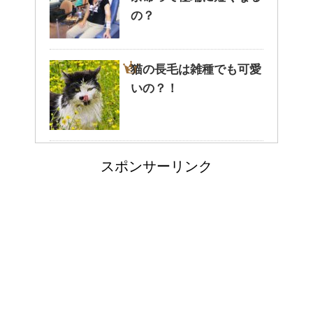
腹痛、しかも激痛・吐き気もあ
の？
る。どんなことが考えられる？
猫の長毛は雑種でも可愛
いの？！
癒しを与えてくれるメダカ。そ
の産卵時期はいつ？
副交感神経が優位だと、
スポンサーリンク
気管支はどうなるの？
点滴でできたむくみを簡単に解
消する方法！
労災保険の請求で病院が
郵便局に転居届を！一人暮しの
2か所の場合はどうなる
第一歩
の？