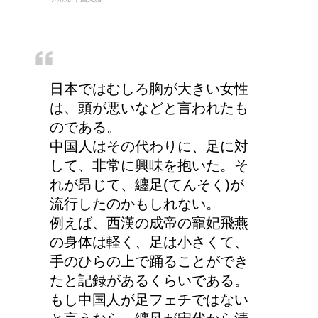
エビ水槽の掃除の仕方
！
日本ではむしろ胸が大きい女性
顔にできた脂肪の粒は何
は、頭が悪いなどと言われたも
者？原因と対策
のである。
中国人はその代わりに、足に対
して、非常に興味を抱いた。そ
れが昂じて、纏足(てんそく)が
詳しく知りたい！イギリ
流行したのかもしれない。
ス式の食事マナー
例えば、西漢の成帝の寵妃飛燕
の身体は軽く、足は小さくて、
手のひらの上で踊ることができ
たと記録があるくらいである。
もし中国人が足フェチではない