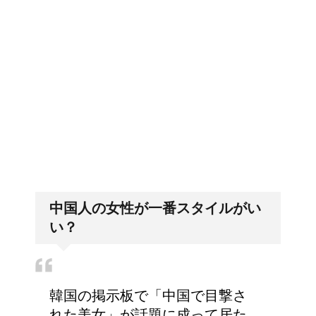
高齢者の子宮からの出血
排卵日・高温期の数え方って？
について
エビ水槽の掃除の仕方
「好印象がキー」履歴書の封筒
の住所や番地まで手を抜かない
！
中国人の女性が一番スタイルがい
顔にできた脂肪の粒は何
い？
者？原因と対策
韓国の掲示板で「中国で目撃さ
詳しく知りたい！イギリ
れた美女」が話題に成って居た