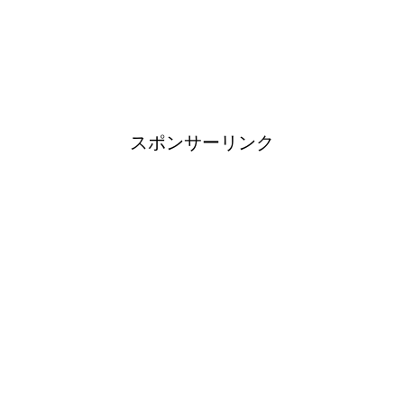
ブレーカーが頻繁に落ちるよう
になった！原因と対策は？
スポンサーリンク
余ったシチューやカレーの保存
方法とリメイク料理！
男だって自分で作る楽しい料
理！
トイレ掃除はどこからすると効