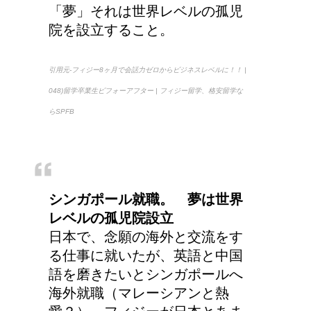
「夢」それは世界レベルの孤児
院を設立すること。
豆乳と納豆では、栄養の
引用元-フィジー8ヶ月で会話力ゼロからビジネスレベルに！！ |
何が違うの？
048)留学卒業生ビフォーアフター | フィジー留学、格安留学な
らSPFB
兄弟姉妹をうまく使い分
ける！意味と漢字の捉え
方まとめ
シンガポール就職。 夢は世界
レベルの孤児院設立
日本で、念願の海外と交流をす
アメリカの大学に入学す
る仕事に就いたが、英語と中国
る時の年齢って何歳位？
語を磨きたいとシンガポールへ
海外就職（マレーシアンと熱