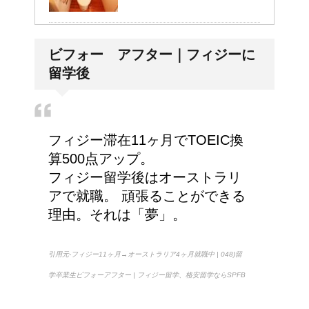
リンパに転移した場合、
ビフォー アフター｜フィジーに
余命って極端に短くなる
留学後
の？
副交感神経が優位だと、
フィジー滞在11ヶ月でTOEIC換
気管支はどうなるの？
算500点アップ。
フィジー留学後はオーストラリ
アで就職。 頑張ることができる
理由。それは「夢」。
豆乳と納豆では、栄養の
何が違うの？
引用元-フィジー11ヶ月→オーストラリア4ヶ月就職中 | 048)留
学卒業生ビフォーアフター | フィジー留学、格安留学ならSPFB