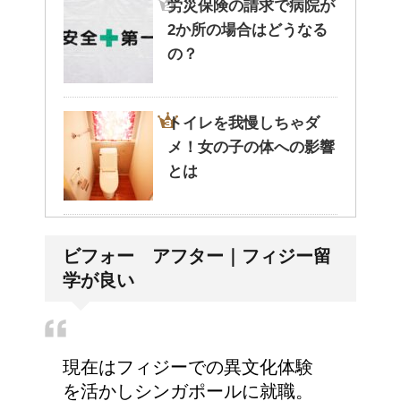
労災保険の請求で病院が
2か所の場合はどうなる
の？
トイレを我慢しちゃダ
メ！女の子の体への影響
とは
リンパに転移した場合、
ビフォー アフター｜フィジー留
余命って極端に短くなる
学が良い
の？
副交感神経が優位だと、
現在はフィジーでの異文化体験
気管支はどうなるの？
を活かしシンガポールに就職。