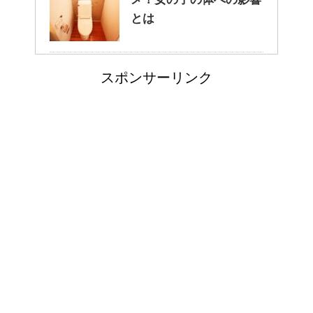
癒しを与えてくれるメダカ。そ
とは
の産卵時期はいつ？
リンパに転移した場合、
スポンサーリンク
余命って極端に短くなる
点滴でできたむくみを簡単に解
消する方法！
の？
副交感神経が優位だと、
郵便局に転居届を！一人暮しの
気管支はどうなるの？
第一歩
豆乳と納豆では、栄養の
排卵日・高温期の数え方って？
何が違うの？