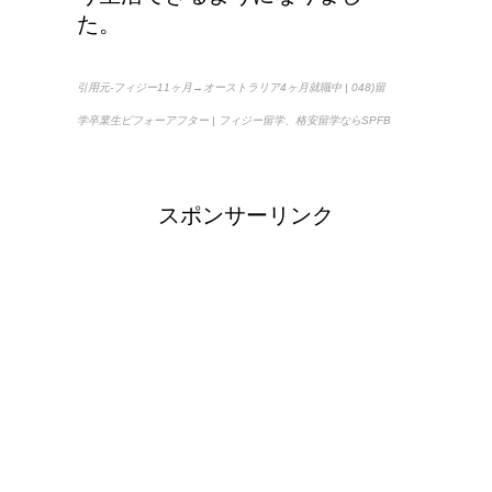
た。
引用元-フィジー11ヶ月→オーストラリア4ヶ月就職中 | 048)留
学卒業生ビフォーアフター | フィジー留学、格安留学ならSPFB
スポンサーリンク