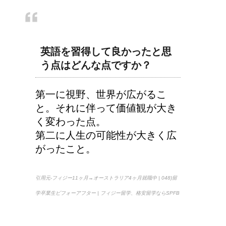
兄弟姉妹をうまく使い分
ける！意味と漢字の捉え
方まとめ
英語を習得して良かったと思
う点はどんな点ですか？
アメリカの大学に入学す
る時の年齢って何歳位？
第一に視野、世界が広がるこ
と。それに伴って価値観が大き
く変わった点。
第二に人生の可能性が大きく広
今月はピンチかも?!給料
がったこと。
から引かれる税金は月に
よって違う？
引用元-フィジー11ヶ月→オーストラリア4ヶ月就職中 | 048)留
学卒業生ビフォーアフター | フィジー留学、格安留学ならSPFB
第二次世界大戦における
日本の徴兵年齢は？