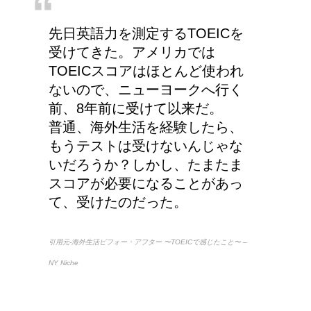
副交感神経が優位だと、
先日英語力を測定するTOEICを
気管支はどうなるの？
受けてきた。アメリカでは
TOEICスコアはほとんど使われ
ないので、ニューヨークへ行く
前、8年前に受けて以来だ。
豆乳と納豆では、栄養の
普通、海外生活を経験したら、
何が違うの？
もうテストは受けないんじゃな
いだろうか？しかし、たまたま
スコアが必要になることがあっ
て、受けたのだった。
兄弟姉妹をうまく使い分
ける！意味と漢字の捉え
引用元-海外生活ビフォー・アフター 〜TOEICで感じたこと〜 –
方まとめ
NY Niche
アメリカの大学に入学す