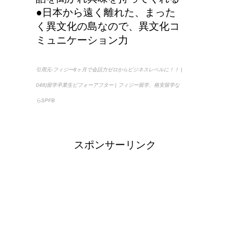
●日本から遠く離れた、まった
く異文化の島なので、異文化コ
ミュニケーション力
引用元-フィジー8ヶ月で会話力ゼロからビジネスレベルに！！ |
048)留学卒業生ビフォーアフター | フィジー留学、格安留学な
らSPFB
スポンサーリンク