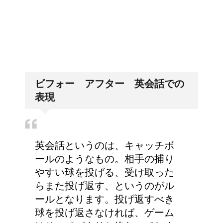
兄弟姉妹をうまく使い分
「好印象がキー」履歴書の封筒
の住所や番地まで手を抜かない
ける！意味と漢字の捉え
方まとめ
ビフォー アフター 英会話での
アメリカの大学に入学す
表現
る時の年齢って何歳位？
英会話というのは、キャッチボ
今月はピンチかも?!給料
ールのようなもの。相手の捕り
から引かれる税金は月に
やすい球を投げる、受け取った
よって違う？
らまた投げ返す、というのがル
ールとなります。投げ返すべき
球を投げ返さなければ、ゲーム
第二次世界大戦における