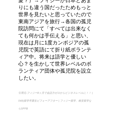
愛？）→フィジーが日本とあま
りにも違う国だったためもっと
今月はピンチかも?!給料
世界を見たいと思っていたので
から引かれる税金は月に
東南アジアを旅行→各国の孤児
よって違う？
院訪問にて「すべては出来なく
ても何かは手伝える」と思い、
第二次世界大戦における
現在は月に1度カンボジアの孤
日本の徴兵年齢は？
児院で英語にて折り紙ボランテ
ィア中。将来は語学と優しい
心？を生かして世界レベルのボ
ランティア団体や孤児院を設立
したい。
引用元-フィジー8ヶ月で会話力ゼロからビジネスレベルに！！ |
048)留学卒業生ビフォーアフター | フィジー留学、格安留学な
らSPFB