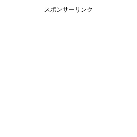
スポンサーリンク
余ったシチューやカレーの保存
方法とリメイク料理！
男だって自分で作る楽しい料
理！
トイレ掃除はどこからすると効
果的なのか？！
観葉植物でおしゃれ部屋を作
る！ 初心者向けの種類と方法！