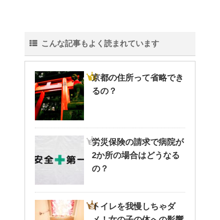
こんな記事もよく読まれています
色々な作業に音楽を聴いて集中
する方法！
京都の住所って省略でき
るの？
猫と死別。悲しくても最後の挨
拶をしましょう。
労災保険の請求で病院が
2か所の場合はどうなる
腹痛、しかも激痛・吐き気もあ
の？
る。どんなことが考えられる？
トイレを我慢しちゃダ
メ！女の子の体への影響