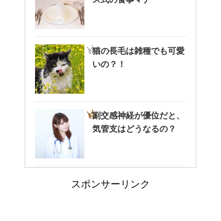
猫と死別。悲しくても最後の挨
拶をしましょう。
猫の長毛は雑種でも可愛
いの？！
腹痛、しかも激痛・吐き気もあ
る。どんなことが考えられる？
副交感神経が優位だと、
気管支はどうなるの？
癒しを与えてくれるメダカ。そ
の産卵時期はいつ？
人が死ぬ前に感じる予感
スポンサーリンク
や予兆の3パターン
点滴でできたむくみを簡単に解
消する方法！