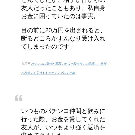
勇気がいる！
友人だったこともあり、私自身
お金に困っていたのは事実。
車に子供を3人乗せる場
目の前に20万円を出されると、
合は普通車？もしくはワ
断るどころかすんなり受け入れ
ゴン？
てしまったのです。
引用元-
パチンコの借金が原因で友人と殴り合いの喧嘩に。逮捕
産婦人科での検診、膣に
され全てを失う | キャッシングのまとめ
指や器具を入れられるっ
て本当？！
エビ水槽の掃除の仕方
いつものパチンコ仲間と飲みに
！
行った際、お金を貸してくれた
友人が、いつもより強く返済を