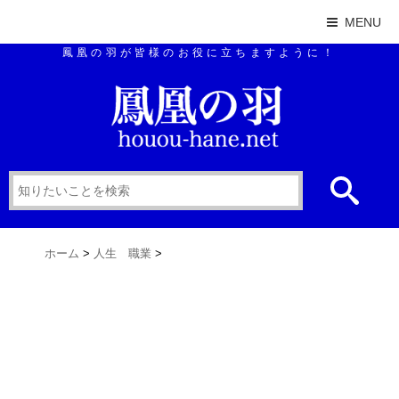
MENU
鳳凰の羽が皆様のお役に立ちますように！
ホーム
>
人生 職業
>