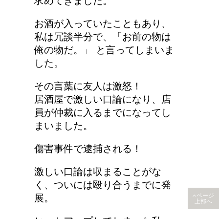
求めてきました。
どっちが正しいの?!夜間
お酒が入っていたこともあり、
走行で車のライトは上向
私は冗談半分で、「お前の物は
き？下向き？
俺の物だ。」 と言ってしまいま
した。
その言葉に友人は激怒！
居酒屋で激しい口論になり、店
員が仲裁に入るまでになってし
まいました。
傷害事件で逮捕される！
激しい口論は収まることがな
く、ついには殴り合うまでに発
ページ
展。
上部へ