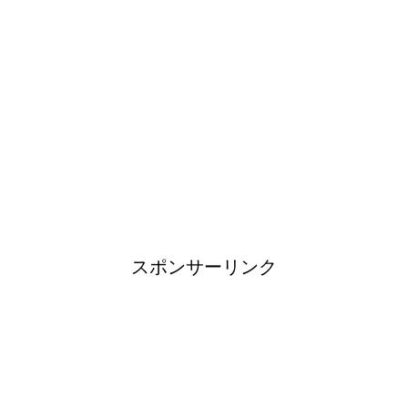
！
日帰り登山であったら便利なお
すすめグッズをご紹介！
ブレーカーが頻繁に落ちるよう
になった！原因と対策は？
スポンサーリンク
余ったシチューやカレーの保存
方法とリメイク料理！
男だって自分で作る楽しい料