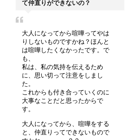
て仲直りができないの？
指や器具を入れられるっ
て本当？！
大人になってから喧嘩ってやは
エビ水槽の掃除の仕方
りしないものですかね？ほんと
！
は喧嘩したくなかったです。で
も、
私は、私の気持を伝えるため
に、思い切って注意をしまし
どっちが正しいの?!夜間
た。
走行で車のライトは上向
これからも付き合っていくのに
き？下向き？
大事なことだと思ったからで
す。
大人になってから、喧嘩をする
と、仲直りってできないもので