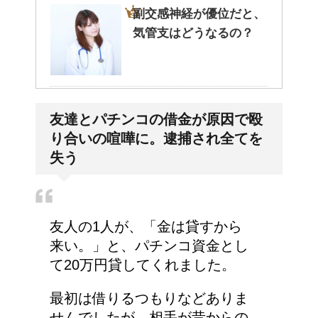
副交感神経が優位だと、
気管支はどうなるの？
人が死ぬ前に感じる予感
友達とパチンコの借金が原因で殴
や予兆の3パターン
り合いの喧嘩に。逮捕され全てを
失う
労災保険の請求で病院が
2か所の場合はどうなる
友人の1人が、「金は貸すから
の？
来い。」と、パチンコ資金とし
て20万円貸してくれました。
女装とは違う!!男性のス
最初は借りるつもりなどありま
カート・ファッションは
せんでしたが、相手が昔からの