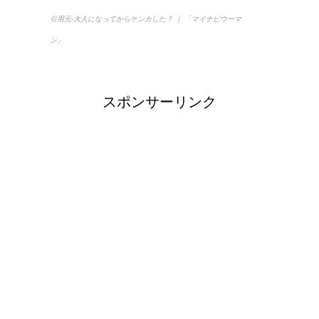
引用元-大人になってからケンカした？ ｜ 「マイナビウーマ
ン」
スポンサーリンク