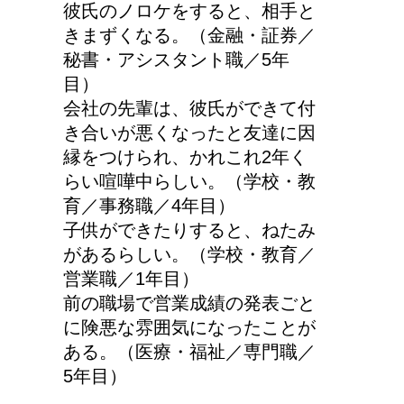
彼氏のノロケをすると、相手と
産婦人科での検診、膣に
きまずくなる。（金融・証券／
指や器具を入れられるっ
秘書・アシスタント職／5年
て本当？！
目）
会社の先輩は、彼氏ができて付
エビ水槽の掃除の仕方
き合いが悪くなったと友達に因
！
縁をつけられ、かれこれ2年く
らい喧嘩中らしい。（学校・教
育／事務職／4年目）
子供ができたりすると、ねたみ
どっちが正しいの?!夜間
があるらしい。（学校・教育／
走行で車のライトは上向
営業職／1年目）
き？下向き？
前の職場で営業成績の発表ごと
に険悪な雰囲気になったことが
ある。（医療・福祉／専門職／
5年目）