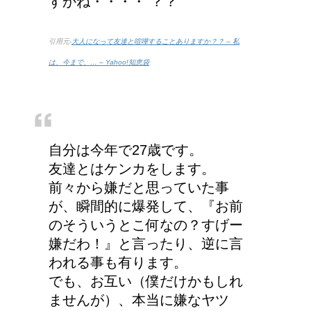
すかね・・・・ ？？
引用元-
大人になって友達と喧嘩することありますか？？ – 私
は、今まで、… – Yahoo!知恵袋
自分は今年で27歳です。
友達とはケンカをします。
前々から嫌だと思っていた事
が、瞬間的に爆発して、『お前
のそういうとこ何なの？すげー
嫌だわ！』と言ったり、逆に言
われる事も有ります。
でも、お互い（僕だけかもしれ
ませんが）、本当に嫌なヤツ