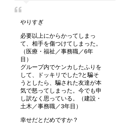
労災保険の請求で病院が
やりすぎ
2か所の場合はどうなる
の？
必要以上にからかってしまっ
て、相手を傷つけてしまった。
（医療・福祉／事務職／6年
女装とは違う!!男性のス
目）
カート・ファッションは
グループ内でケンカしたふりを
勇気がいる！
して、ドッキリでした?と騙そ
うとしたら、騙された友達が本
気で怒ってしまった。今でも申
車に子供を3人乗せる場
し訳なく思っている。（建設・
合は普通車？もしくはワ
土木／事務職／3年目）
ゴン？
幸せだとだめですか？