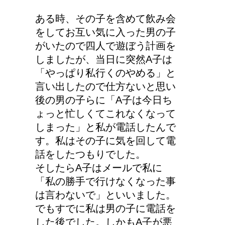
女装とは違う!!男性のス
ある時、その子を含めて飲み会
カート・ファッションは
をしてお互い気に入った男の子
勇気がいる！
がいたので四人で遊ぼう計画を
しましたが、当日に突然A子は
「やっぱり私行くのやめる」と
車に子供を3人乗せる場
言い出したので仕方ないと思い
合は普通車？もしくはワ
後の男の子らに「A子は今日ち
ゴン？
ょっと忙しくてこれなくなって
しまった」と私が電話したんで
す。私はその子に気を回して電
産婦人科での検診、膣に
話をしたつもりでした。
指や器具を入れられるっ
そしたらA子はメールで私に
て本当？！
「私の勝手で行けなくなった事
は言わないで」といいました。
でもすでに私は男の子に電話を
エビ水槽の掃除の仕方
した後でした。しかもA子が悪