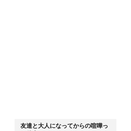
労災保険の請求で病院が
郵便局に転居届を！一人暮しの
2か所の場合はどうなる
第一歩
の？
女装とは違う!!男性のス
排卵日・高温期の数え方って？
カート・ファッションは
勇気がいる！
車に子供を3人乗せる場
「好印象がキー」履歴書の封筒
の住所や番地まで手を抜かない
合は普通車？もしくはワ
ゴン？
友達と大人になってからの喧嘩っ
産婦人科での検診、膣に