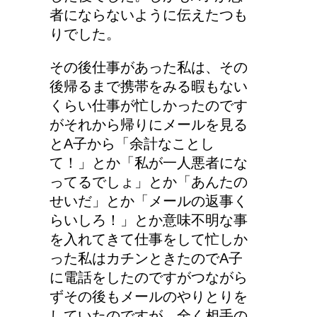
！
者にならないように伝えたつも
りでした。
その後仕事があった私は、その
どっちが正しいの?!夜間
後帰るまで携帯をみる暇もない
走行で車のライトは上向
くらい仕事が忙しかったのです
き？下向き？
がそれから帰りにメールを見る
とA子から「余計なことし
て！」とか「私が一人悪者にな
ってるでしょ」とか「あんたの
せいだ」とか「メールの返事く
らいしろ！」とか意味不明な事
を入れてきて仕事をして忙しか
った私はカチンときたのでA子
に電話をしたのですがつながら
ずその後もメールのやりとりを
していたのですが、全く相手の