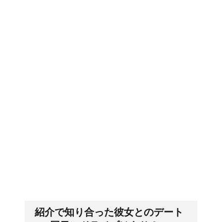
郵便局に転居届を！一人暮しの
第一歩
排卵日・高温期の数え方って？
「好印象がキー」履歴書の封筒
の住所や番地まで手を抜かない
紹介で知り合った彼女とのデート