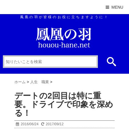
MENU
鳳凰の羽が皆様のお役に立ちますように！
ホーム
>
人生 職業
>
デートの2回目は特に重
要。ドライブで印象を深め
る！
2016/06/24
2017/09/12