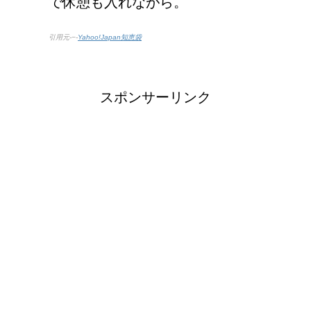
で休憩も入れながら。
引用元-−-
Yahoo!Japan知恵袋
スポンサーリンク