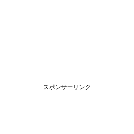
！
日帰り登山であったら便利なお
すすめグッズをご紹介！
ブレーカーが頻繁に落ちるよう
になった！原因と対策は？
スポンサーリンク
余ったシチューやカレーの保存
方法とリメイク料理！
男だって自分で作る楽しい料