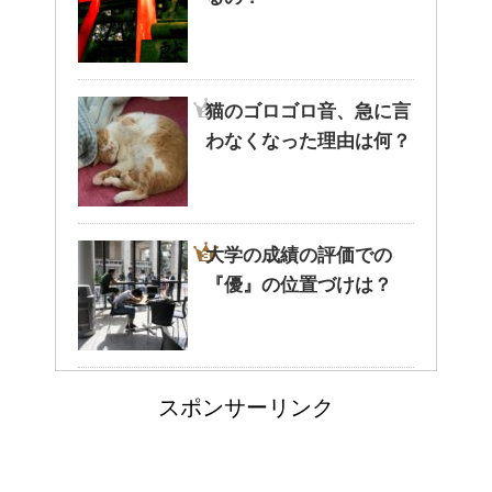
猫と死別。悲しくても最後の挨
拶をしましょう。
猫のゴロゴロ音、急に言
わなくなった理由は何？
腹痛、しかも激痛・吐き気もあ
る。どんなことが考えられる？
大学の成績の評価での
『優』の位置づけは？
癒しを与えてくれるメダカ。そ
の産卵時期はいつ？
耳と肩が関係するの？耳
スポンサーリンク
の違和感の原因は「肩こ
点滴でできたむくみを簡単に解
消する方法！
り」？！