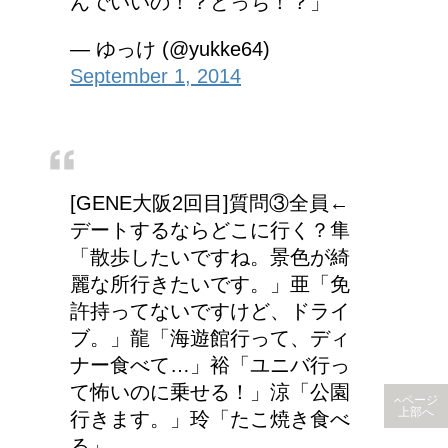
んでいいの！？どっち！？」
— ゆっけ (@yukke64)
September 1, 2014
[GENE大阪2回目]質問③全員←
デートするならどこに行く？隼
「散歩したいですね。景色が綺
麗な所行きたいです。」亜「免
許持ってないですけど、ドライ
ブ。」龍「海遊館行って、ディ
ナー食べて…」裕「ユニバ行っ
て怖いのに乗せる！」涼「公園
ページ
上部へ
行きます。」玲「たこ焼き食べ
る」