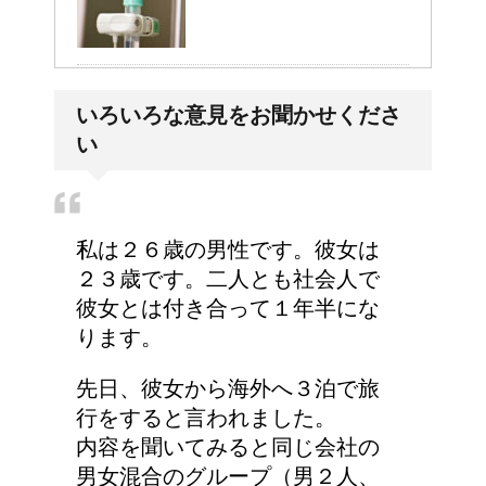
病院が領収書を発行して
いろいろな意見をお聞かせくださ
くれない・・そんなこと
い
ってあるの？
手の関節にできた水泡、
私は２６歳の男性です。彼女は
考えられる病気は？
２３歳です。二人とも社会人で
彼女とは付き合って１年半にな
ります。
トマトジュースと黒酢の
先日、彼女から海外へ３泊で旅
効果～組み合わせてピカ
行をすると言われました。
イチ
内容を聞いてみると同じ会社の
男女混合のグループ（男２人、