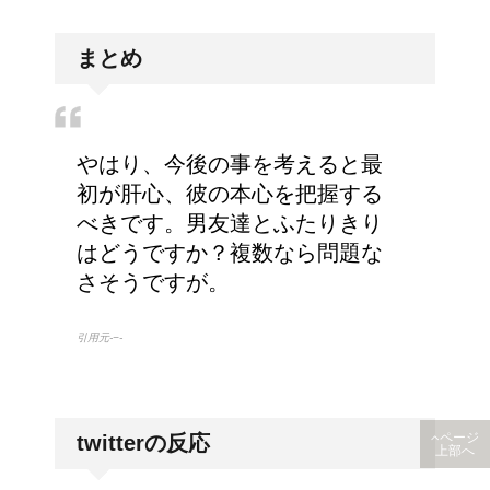
リンパに転移した場合、
まとめ
余命って極端に短くなる
の？
やはり、今後の事を考えると最
副交感神経が優位だと、
初が肝心、彼の本心を把握する
気管支はどうなるの？
べきです。男友達とふたりきり
はどうですか？複数なら問題な
さそうですが。
トマトの収穫、なぜ実が
引用元-−-
割れるのか？
twitterの反応
ページ
上部へ