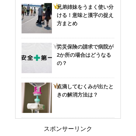
兄弟姉妹をうまく使い分
ける！意味と漢字の捉え
猫と死別。悲しくても最後の挨
方まとめ
拶をしましょう。
労災保険の請求で病院が
腹痛、しかも激痛・吐き気もあ
2か所の場合はどうなる
る。どんなことが考えられる？
の？
点滴してむくみが出たと
癒しを与えてくれるメダカ。そ
きの解消方法は？
の産卵時期はいつ？
病院が領収書を発行して
点滴でできたむくみを簡単に解
スポンサーリンク
消する方法！
くれない・・そんなこと