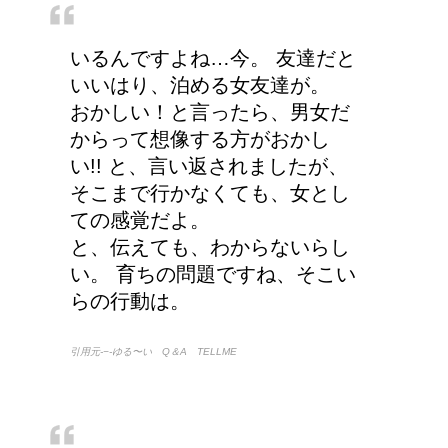
人が死ぬ前に感じる予感
や予兆の3パターン
いるんですよね…今。 友達だと
いいはり、泊める女友達が。
おかしい！と言ったら、男女だ
からって想像する方がおかし
リンパに転移した場合、
い!! と、言い返されましたが、
余命って極端に短くなる
そこまで行かなくても、女とし
の？
ての感覚だよ。
と、伝えても、わからないらし
い。 育ちの問題ですね、そこい
副交感神経が優位だと、
らの行動は。
気管支はどうなるの？
引用元-−-ゆる〜い Q＆A TELLME
トマトの収穫、なぜ実が
割れるのか？