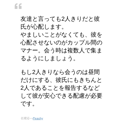
ってあるの？
友達と言っても2人きりだと彼
手の関節にできた水泡、
氏が心配します。
考えられる病気は？
やましいことがなくても、彼を
心配させないのがカップル間の
マナー。会う時は複数人で集ま
るようにしましょう。
トマトジュースと黒酢の
効果～組み合わせてピカ
もし2人きりなら会うのは昼間
イチ
だけにする、彼氏にもきちんと
2人であることを報告するなど
して彼が安心できる配慮が必要
人が死ぬ前に感じる予感
です。
や予兆の3パターン
引用元-−-
Peachy