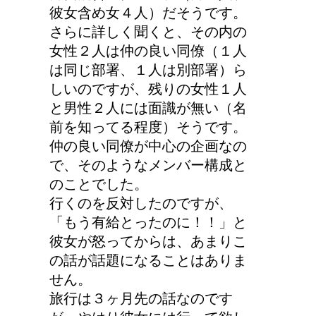
彼女含め女４人）だそうです。
人が死ぬ前に感じる予感
さらに詳しく聞くと、その内の
や予兆の3パターン
女性２人は仲の良い同僚（１人
は同じ部署、１人は別部署）ら
しいのですが、残りの女性１人
と男性２人には面識が無い（名
リンパに転移した場合、
前を知ってる程度）そうです。
余命って極端に短くなる
仲の良い同僚が中心の企画なの
の？
で、そのようなメンバー構成と
のことでした。
行くのを反対したのですが、
副交感神経が優位だと、
「もう有給とったのに！！」と
気管支はどうなるの？
彼女が怒ってからは、あまりこ
の話が話題になることはありま
せん。
旅行は３ヶ月先の話なのです
トマトの収穫、なぜ実が