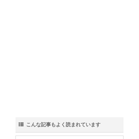
男だって自分で作る楽しい料
理！
トイレ掃除はどこからすると効
果的なのか？！
観葉植物でおしゃれ部屋を作
る！ 初心者向けの種類と方法！
色々な作業に音楽を聴いて集中
こんな記事もよく読まれています
する方法！