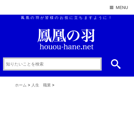
MENU
鳳凰の羽が皆様のお役に立ちますように！
ホーム
>
人生 職業
>