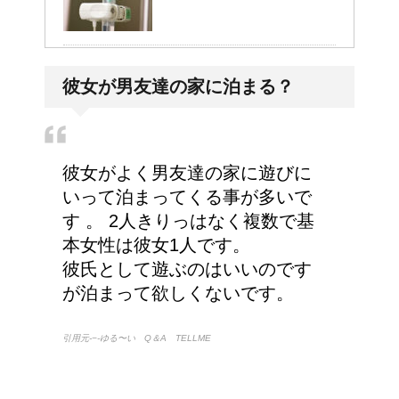
病院が領収書を発行して
彼女が男友達の家に泊まる？
くれない・・そんなこと
ってあるの？
彼女がよく男友達の家に遊びに
手の関節にできた水泡、
いって泊まってくる事が多いで
考えられる病気は？
す 。 2人きりっはなく複数で基
本女性は彼女1人です。
彼氏として遊ぶのはいいのです
が泊まって欲しくないです。
トマトジュースと黒酢の
効果～組み合わせてピカ
引用元-−-ゆる〜い Q＆A TELLME
イチ