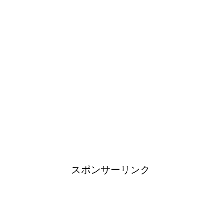
使い方やおすすめなどについて
！
日帰り登山であったら便利なお
すすめグッズをご紹介！
ブレーカーが頻繁に落ちるよう
になった！原因と対策は？
スポンサーリンク
余ったシチューやカレーの保存
方法とリメイク料理！