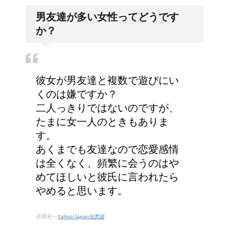
男友達が多い女性ってどうです
リンパに転移した場合、
か？
余命って極端に短くなる
の？
彼女が男友達と複数で遊びにい
副交感神経が優位だと、
くのは嫌ですか？
気管支はどうなるの？
二人っきりではないのですが、
たまに女一人のときもありま
す。
あくまでも友達なので恋愛感情
トマトの収穫、なぜ実が
は全くなく、頻繁に会うのはや
割れるのか？
めてほしいと彼氏に言われたら
やめると思います。
引用元-−-
Yahoo!Japan知恵袋