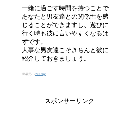
一緒に過ごす時間を持つことで
あなたと男友達との関係性を感
人が死ぬ前に感じる予感
じることができますし、遊びに
や予兆の3パターン
行く時も彼に言いやすくなるは
ずです。
大事な男友達こそきちんと彼に
紹介しておきましょう。
リンパに転移した場合、
余命って極端に短くなる
引用元-−-
Peachy
の？
スポンサーリンク
副交感神経が優位だと、
気管支はどうなるの？