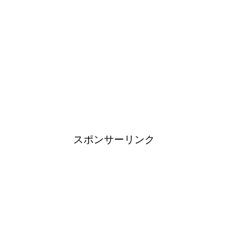
日帰り登山であったら便利なお
すすめグッズをご紹介！
ブレーカーが頻繁に落ちるよう
になった！原因と対策は？
スポンサーリンク
余ったシチューやカレーの保存
方法とリメイク料理！
男だって自分で作る楽しい料
理！