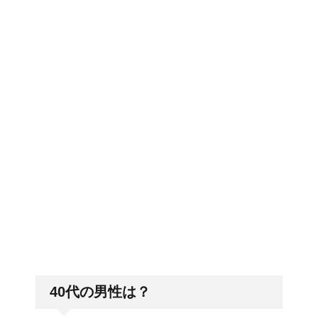
郵便局に転居届を！一人暮しの
トマトの収穫、なぜ実が
第一歩
割れるのか？
排卵日・高温期の数え方って？
猫のゴロゴロ音、急に言
わなくなった理由は何？
「好印象がキー」履歴書の封筒
の住所や番地まで手を抜かない
40代の男性は？