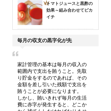
トマトジュースと黒酢の
効果～組み合わせてピカ
イチ
人が死ぬ前に感じる予感
毎月の収支の黒字化が先
や予兆の3パターン
家計管理の基本は毎月の収入の
トマトの収穫、なぜ実が
範囲内で支出を賄うこと。先取
割れるのか？
り貯金をするのであれば、その
金額を差し引いた残額で支出を
賄うことが必要になります。
しかし、賄いきれず毎月の生活
猫のゴロゴロ音、急に言
費に赤字が発生すると、どこか
わなくなった理由は何？