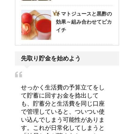
トマトジュースと黒酢の
効果～組み合わせてピカ
イチ
人が死ぬ前に感じる予感
先取り貯金を始めよう
や予兆の3パターン
せっかく生活費の予算立てをし
トマトの収穫、なぜ実が
て貯蓄に回すお金を捻出して
割れるのか？
も、貯蓄分と生活費を同じ口座
で管理していると、ついつい使
い込んでしまう可能性がありま
す。これが日常化してしまうと
猫のゴロゴロ音、急に言