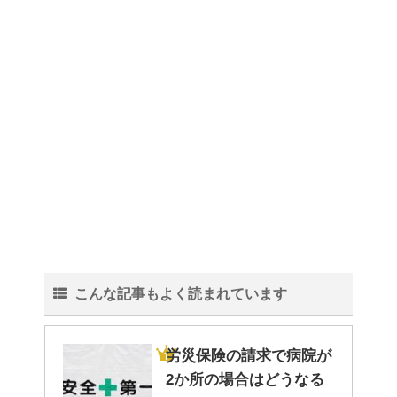
トイレ掃除はどこからすると効
果的なのか？！
観葉植物でおしゃれ部屋を作
る！ 初心者向けの種類と方法！
色々な作業に音楽を聴いて集中
こんな記事もよく読まれています
する方法！
労災保険の請求で病院が
2か所の場合はどうなる
猫と死別。悲しくても最後の挨