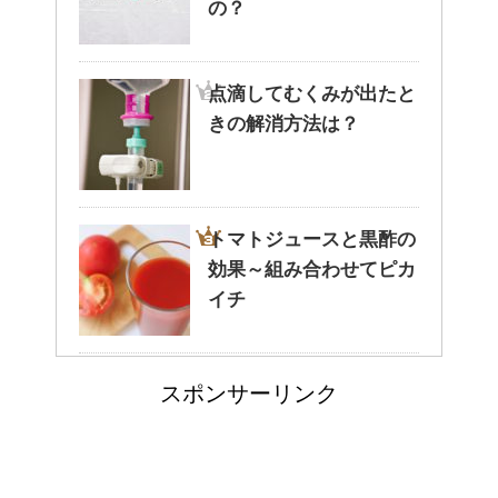
の？
拶をしましょう。
点滴してむくみが出たと
腹痛、しかも激痛・吐き気もあ
きの解消方法は？
る。どんなことが考えられる？
トマトジュースと黒酢の
癒しを与えてくれるメダカ。そ
効果～組み合わせてピカ
の産卵時期はいつ？
イチ
人が死ぬ前に感じる予感
点滴でできたむくみを簡単に解
スポンサーリンク
消する方法！
や予兆の3パターン