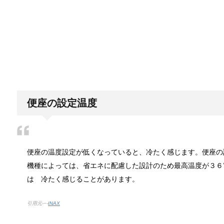
「シワアイロン 顔用」とは？使い方やお
シワアイロンと聞いて一番に思い浮かぶのは衣服に使
日帰り登山であったら便利なおすすめグ
登山専門店をのぞいてみると様々なメーカーから登山
便座の設定温度
ブレーカーが頻繁に落ちるようになった
ついうっかり電気を使いすぎると落ちてしまうブレー
便座の温度設定が低くなっていると、冷たく感じます。便座の
機種によっては、省エネに配慮した設計のため最高温度が３６
は 冷たく感じることがあります。
余ったシチューやカレーの保存方法とリ
小さな子供からお年寄りまで、幅広い年代層の人に人
引用元-−-
INAX