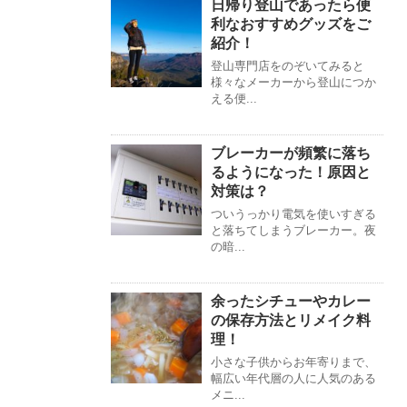
日帰り登山であったら便
利なおすすめグッズをご
紹介！
登山専門店をのぞいてみると
様々なメーカーから登山につか
える便...
ブレーカーが頻繁に落ち
るようになった！原因と
対策は？
ついうっかり電気を使いすぎる
と落ちてしまうブレーカー。夜
の暗...
余ったシチューやカレー
の保存方法とリメイク料
理！
小さな子供からお年寄りまで、
幅広い年代層の人に人気のある
メニ...