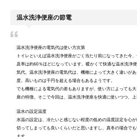
男だって自分で作る楽しい料理！
温水洗浄便座の節電
最近は男性でも料理を作る方が増えてますよね。ある
温水洗浄便座の電気代は使い方次第
トイレ掃除はどこからすると効果的なの
トイレといえば温水洗浄便座がごく当たり前になってきた今、
みなさんはトイレ掃除、どこから掃除していますか？
及率は約60％ほどになっています。暖かくて快適な温水洗浄
気代。温水洗浄便座の電気代は、機種によって大きく違いがあり
度。高いものは千円を超える場合もあるようです。
観葉植物でおしゃれ部屋を作る！ 初心者
でも機種による電気代の差もありますが、使い方によっても大
つい人を呼びたくなるような、自慢したいほどおしゃ
座の特徴。そこで今回は、温水洗浄便座を快適に使いつつ、上
温水の設定温度
水温の設定は、冷たいと感じない程度の低めの温度設定を心が
色々な作業に音楽を聴いて集中する方法
切ってしまっても良いくらいだと思いますし、真冬の場合でも
作業ってなかなか長くできるものではないですよね。
ます。