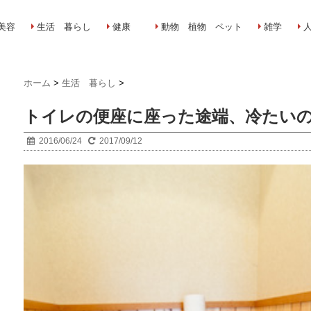
美容
生活 暮らし
健康
動物 植物 ペット
雑学
ホーム
>
生活 暮らし
>
トイレの便座に座った途端、冷たい
2016/06/24
2017/09/12