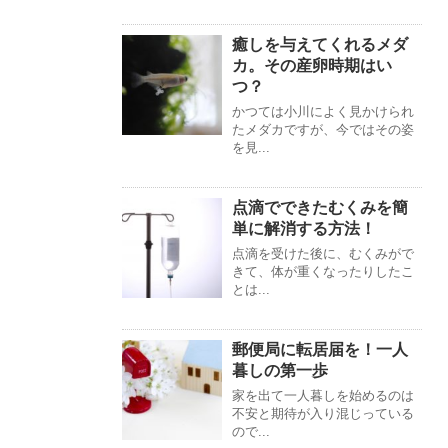
癒しを与えてくれるメダ
カ。その産卵時期はい
つ？
かつては小川によく見かけられ
たメダカですが、今ではその姿
を見...
点滴でできたむくみを簡
単に解消する方法！
点滴を受けた後に、むくみがで
きて、体が重くなったりしたこ
とは...
郵便局に転居届を！一人
暮しの第一歩
家を出て一人暮しを始めるのは
不安と期待が入り混じっている
ので...