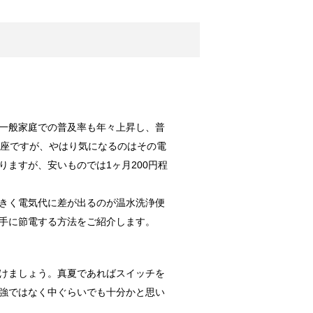
調査によると...
か？！
一般家庭での普及率も年々上昇し、普
実はトイレに...
便座ですが、やはり気になるのはその電
ますが、安いものでは1ヶ月200円程
向けの種類と方法！
きく電気代に差が出るのが温水洗浄便
れな部屋って...
手に節電する方法をご紹介します。
けましょう。真夏であればスイッチを
！
強ではなく中ぐらいでも十分かと思い
数十分・数時...