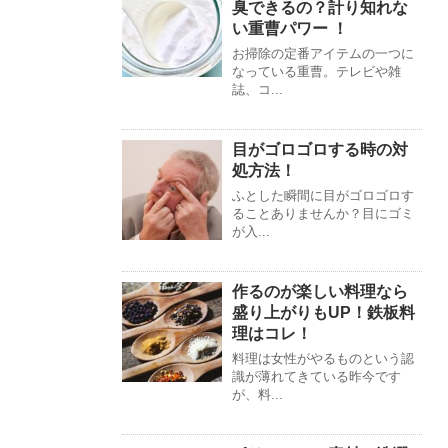
臭できるの？計り知れな
い重曹パワー ！
お掃除の定番アイテムの一つに
なっている重曹。テレビや雑
誌、コ...
目がゴロゴロする時の対
処方法！
ふとした瞬間に目がゴロゴロす
ることありませんか？目にゴミ
が入...
作るのが楽しい料理なら
盛り上がりもUP！鉄板料
理はコレ！
料理は女性がやるものという認
識が薄れてきている昨今です
が、料...