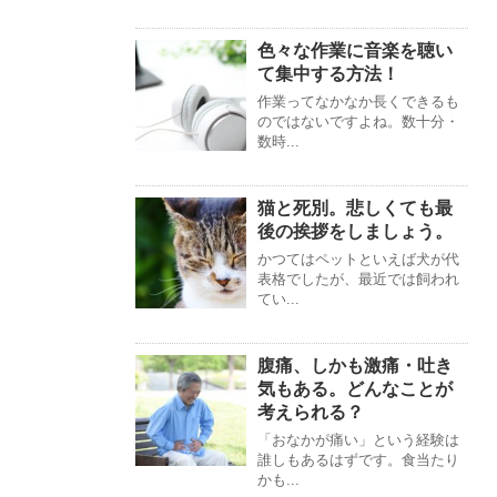
色々な作業に音楽を聴い
て集中する方法！
作業ってなかなか長くできるも
のではないですよね。数十分・
数時...
猫と死別。悲しくても最
後の挨拶をしましょう。
かつてはペットといえば犬が代
表格でしたが、最近では飼われ
てい...
腹痛、しかも激痛・吐き
気もある。どんなことが
考えられる？
「おなかが痛い」という経験は
誰しもあるはずです。食当たり
かも...