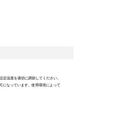
すすめなどについて ！
うアイロンか...
ッズをご紹介！
につかえる便...
！原因と対策は？
カー。夜の暗...
設定温度を適切に調節してください。
℃になっています。使用環境によって
メイク料理！
気のあるメニ...