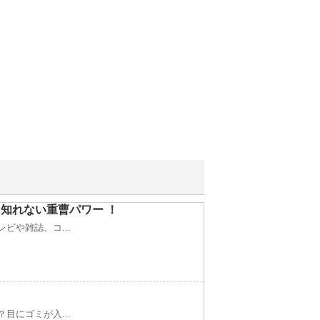
知れない重曹パワー ！
ビや雑誌、コ...
目にゴミが入...