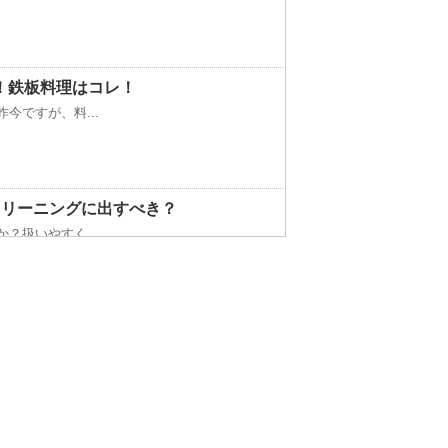
！鉄板料理はコレ！
今ですが、料...
クリーニングに出すべき？
？扱いやすく...
以上は水槽の...