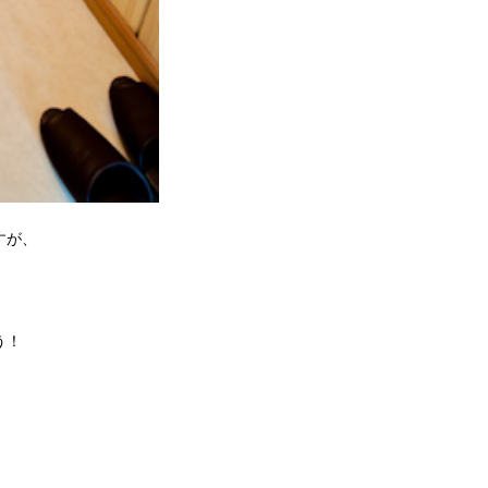
すが、
う！