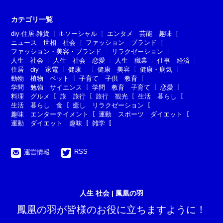
カテゴリ一覧
diy-住居-雑貨
it-ソーシャル
エンタメ 芸能 趣味
ニュース 世相 社会
ファッション ブランド
ファッション・美容・ブランド
リラクゼーション
人生 社会
人生 社会 恋愛
人生 職業
仕事 経済
住居 diy 家電
健康
健康 美容
健康・病気
動物 植物 ペット
子育て 子供 教育
学問 勉強 サイエンス
学問 教育 子育て
恋愛
料理 グルメ
旅 旅行
旅行 観光
生活 暮らし
生活 暮らし 食
癒し リラクゼーション
趣味 エンターテイメント
運動 スポーツ ダイエット
運動 ダイエット 趣味
雑学
RSS
運営情報
人生 社会 | 鳳凰の羽
鳳凰の羽が皆様のお役に立ちますように！