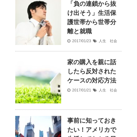
「負の連鎖から抜
け出そう」生活保
護世帯から世帯分
離と就職
2017/01/23
人生 社会
家の購入を親に話
したら反対された
ケースの対応方法
2017/01/21
人生 社会
事前に知っておき
たい！アメリカで