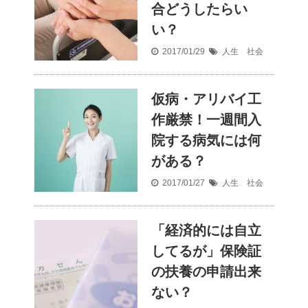
合どうしたらい
い？
2017/01/29
人生 社会
仮病・アリバイ工
作厳禁！一週間入
院する病気には何
がある？
2017/01/27
人生 社会
「経済的には自立
してるが」保険証
の扶養の申請出来
ない？