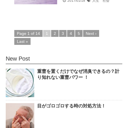
2017/01/18
人生 社会
Page 1 of 14
1
2
3
4
5
Next ›
Last »
New Post
重曹を置くだけでなぜ消臭できるの？計
り知れない重曹パワー ！
目がゴロゴロする時の対処方法！