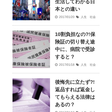
生活してわかる日
本との違い
2017/01/20
人生 社会
10割負担なの?!保
険証の切り替え途
中に、病院で受診
すると？
2017/01/18
人生 社会
後悔先に立たず?!
返品すれば返金し
てもらえる法律は
あるの？